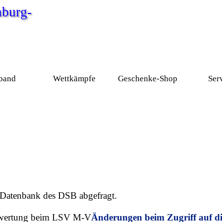
burg-
Menü überspringen
band
Wettkämpfe
Geschenke-Shop
Ser
▼
▼
▼
r Datenbank des DSB abgefragt.
Änderungen beim Zugriff auf 