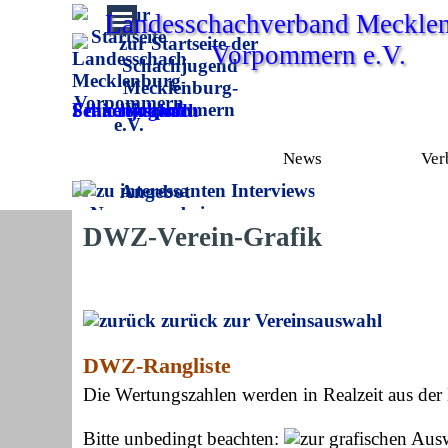
Direkt zum Seiteninhalt
Landesschachverband Mecklen
Vorpommern e.V.
Frauenschach
Schachjugend
Seniorenschach
News
Ver
DWZ-Verein-Grafik
zurück zur Vereinsauswahl
DWZ-Rangliste
Die Wertungszahlen werden in Realzeit aus de
Bitte unbedingt beachten: