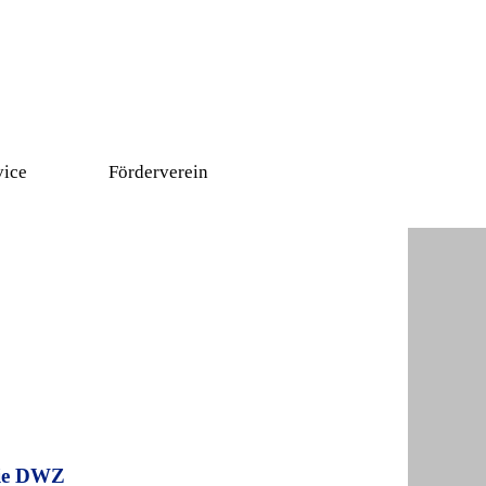
vice
Förderverein
▼
die DWZ