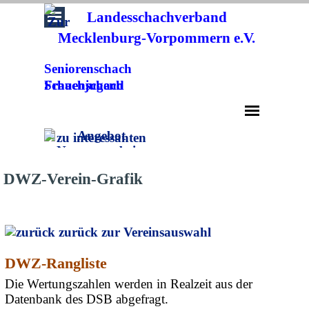
Direkt zum Seiteninhalt
Landesschachverband
Mecklenburg-Vorpommern e.V.
Seniorenschach
Frauenschach
Schachjugend
Menü überspringen
DWZ-Verein-Grafik
zurück zur Vereinsauswahl
DWZ-Rangliste
Die Wertungszahlen werden in Realzeit aus der
Datenbank des DSB abgefragt.