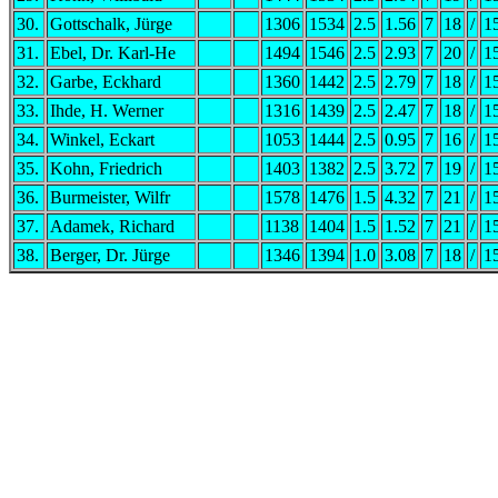
30.
Gottschalk, Jürge
1306
1534
2.5
1.56
7
18
/
1
31.
Ebel, Dr. Karl-He
1494
1546
2.5
2.93
7
20
/
1
32.
Garbe, Eckhard
1360
1442
2.5
2.79
7
18
/
1
33.
Ihde, H. Werner
1316
1439
2.5
2.47
7
18
/
1
34.
Winkel, Eckart
1053
1444
2.5
0.95
7
16
/
1
35.
Kohn, Friedrich
1403
1382
2.5
3.72
7
19
/
1
36.
Burmeister, Wilfr
1578
1476
1.5
4.32
7
21
/
1
37.
Adamek, Richard
1138
1404
1.5
1.52
7
21
/
1
38.
Berger, Dr. Jürge
1346
1394
1.0
3.08
7
18
/
1