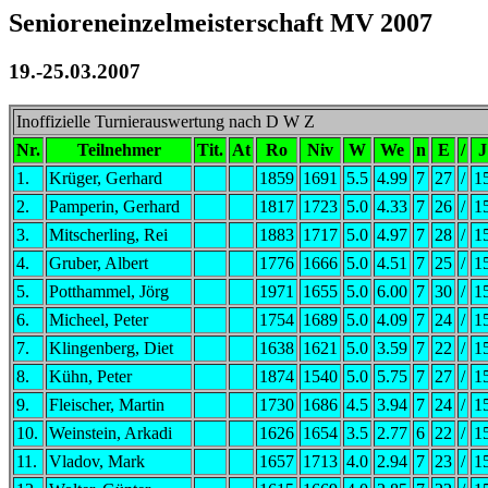
Senioreneinzelmeisterschaft MV 2007
19.-25.03.2007
Inoffizielle Turnierauswertung nach D W Z
Nr.
Teilnehmer
Tit.
At
Ro
Niv
W
We
n
E
/
J
1.
Krüger, Gerhard
1859
1691
5.5
4.99
7
27
/
1
2.
Pamperin, Gerhard
1817
1723
5.0
4.33
7
26
/
1
3.
Mitscherling, Rei
1883
1717
5.0
4.97
7
28
/
1
4.
Gruber, Albert
1776
1666
5.0
4.51
7
25
/
1
5.
Potthammel, Jörg
1971
1655
5.0
6.00
7
30
/
1
6.
Micheel, Peter
1754
1689
5.0
4.09
7
24
/
1
7.
Klingenberg, Diet
1638
1621
5.0
3.59
7
22
/
1
8.
Kühn, Peter
1874
1540
5.0
5.75
7
27
/
1
9.
Fleischer, Martin
1730
1686
4.5
3.94
7
24
/
1
10.
Weinstein, Arkadi
1626
1654
3.5
2.77
6
22
/
1
11.
Vladov, Mark
1657
1713
4.0
2.94
7
23
/
1