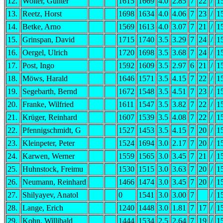
12.
Wolter, Günter
1615
1669
4.0
2.85
7
22
/
1
13.
Reetz, Horst
1698
1634
4.0
4.06
7
23
/
1
14.
Betke, Arno
1569
1613
4.0
3.07
7
21
/
1
15.
Grinspan, David
1715
1740
3.5
3.29
7
24
/
1
16.
Oergel, Ulrich
1720
1698
3.5
3.68
7
24
/
1
17.
Post, Ingo
1592
1609
3.5
2.97
6
21
/
1
18.
Möws, Harald
1646
1571
3.5
4.15
7
22
/
1
19.
Segebarth, Bernd
1672
1548
3.5
4.51
7
23
/
1
20.
Franke, Wilfried
1611
1547
3.5
3.82
7
22
/
1
21.
Krüger, Reinhard
1607
1539
3.5
4.08
7
22
/
1
22.
Pfennigschmidt, G
1527
1453
3.5
4.15
7
20
/
1
23.
Kleinpeter, Peter
1524
1694
3.0
2.17
7
20
/
1
24.
Karwen, Werner
1559
1565
3.0
3.45
7
21
/
1
25.
Huhnstock, Freimu
1530
1515
3.0
3.63
7
20
/
1
26.
Neumann, Reinhard
1466
1474
3.0
3.45
7
20
/
1
27.
Shilyayev, Anatol
0
1541
3.0
3.00
7
/
1
28.
Lange, Erich
1240
1448
3.0
1.81
7
17
/
1
29.
Kohn, Willibald
1444
1534
2.5
2.64
7
19
/
1