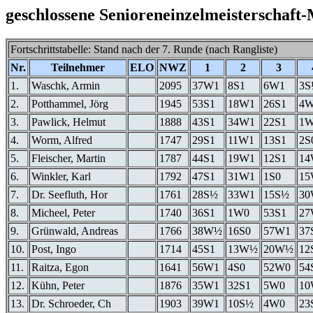
geschlossene Senioreneinzelmeisterschaft
Fortschrittstabelle: Stand nach der 7. Runde (nach Rangliste)
Nr.
Teilnehmer
ELO
NWZ
1
2
3
1.
Waschk, Armin
2095
37W1
8S1
6W1
3S
2.
Potthammel, Jörg
1945
53S1
18W1
26S1
4
3.
Pawlick, Helmut
1888
43S1
34W1
22S1
1
4.
Worm, Alfred
1747
29S1
11W1
13S1
2S
5.
Fleischer, Martin
1787
44S1
19W1
12S1
1
6.
Winkler, Karl
1792
47S1
31W1
1S0
15
7.
Dr. Seefluth, Hor
1761
28S½
33W1
15S½
3
8.
Micheel, Peter
1740
36S1
1W0
53S1
2
9.
Grünwald, Andreas
1766
38W½
16S0
57W1
37
10.
Post, Ingo
1714
45S1
13W½
20W½
12
11.
Raitza, Egon
1641
56W1
4S0
52W0
54
12.
Kühn, Peter
1876
35W1
32S1
5W0
10
13.
Dr. Schroeder, Ch
1903
39W1
10S½
4W0
23