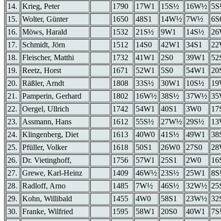
14.
Krieg, Peter
1790
17W1
15S½
16W½
5S
15.
Wolter, Günter
1650
48S1
14W½
7W½
6S
16.
Möws, Harald
1532
21S½
9W1
14S½
26
17.
Schmidt, Jörn
1512
14S0
42W1
34S1
22
18.
Fleischer, Matthi
1732
41W1
2S0
39W1
52
19.
Reetz, Horst
1671
52W1
5S0
54W1
20
20.
Räßler, Arndt
1808
33S½
30W1
10S½
1
21.
Pamperin, Gerhard
1802
16W½
38S½
37W½
35
22.
Oergel, Ullrich
1742
54W1
40S1
3W0
17
23.
Assmann, Hans
1612
55S½
27W½
29S½
13
24.
Klingenberg, Diet
1613
40W0
41S½
49W1
38
25.
Pfüller, Volker
1618
50S1
26W0
27S0
2
26.
Dr. Vietinghoff,
1756
57W1
25S1
2W0
16
27.
Grewe, Karl-Heinz
1409
46W½
23S½
25W1
8S
28.
Radloff, Arno
1485
7W½
46S½
32W½
25
29.
Kohn, Willibald
1455
4W0
58S1
23W½
32
30.
Franke, Wilfried
1595
58W1
20S0
40W1
7S