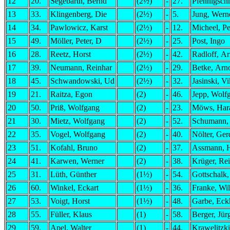
12
20.
Segebarth, Bernd
(2½)
-
27.
Pfennigsch
13
33.
Klingenberg, Die
(2½)
-
5.
Jung, Wern
14
34.
Pawlowicz, Karst
(2½)
-
12.
Micheel, Pe
15
49.
Möller, Peter, D
(2½)
-
25.
Post, Ingo
16
28.
Reetz, Horst
(2½)
-
42.
Radloff, A
17
39.
Neumann, Reinhar
(2½)
-
29.
Betke, Arn
18
45.
Schwandowski, Ud
(2½)
-
32.
Jasinski, Vi
19
21.
Raitza, Egon
(2)
-
46.
Jepp, Wolf
20
50.
Priß, Wolfgang
(2)
-
23.
Möws, Har
21
30.
Mietz, Wolfgang
(2)
-
52.
Schumann,
22
35.
Vogel, Wolfgang
(2)
-
40.
Nölter, Ger
23
51.
Kofahl, Bruno
(2)
-
37.
Assmann, 
24
41.
Karwen, Werner
(2)
-
38.
Krüger, Re
25
31.
Lüth, Günther
(1½)
-
54.
Gottschalk,
26
60.
Winkel, Eckart
(1½)
-
36.
Franke, Wil
27
53.
Voigt, Horst
(1½)
-
48.
Garbe, Eck
28
55.
Füller, Klaus
(1)
-
58.
Berger, Jür
29
59.
Apel, Walter
(1)
-
44.
Krawelitzki