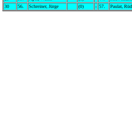
30
56.
Schreiner, Jürge
(0)
-
57.
Paulat, Rüd