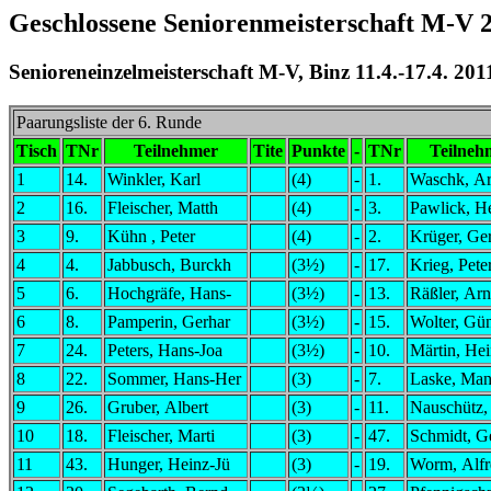
Geschlossene Seniorenmeisterschaft M-V 
Senioreneinzelmeisterschaft M-V, Binz 11.4.-17.4. 201
Paarungsliste der 6. Runde
Tisch
TNr
Teilnehmer
Tite
Punkte
-
TNr
Teilneh
1
14.
Winkler, Karl
(4)
-
1.
Waschk, A
2
16.
Fleischer, Matth
(4)
-
3.
Pawlick, H
3
9.
Kühn , Peter
(4)
-
2.
Krüger, Ge
4
4.
Jabbusch, Burckh
(3½)
-
17.
Krieg, Pete
5
6.
Hochgräfe, Hans-
(3½)
-
13.
Räßler, Arn
6
8.
Pamperin, Gerhar
(3½)
-
15.
Wolter, Gün
7
24.
Peters, Hans-Joa
(3½)
-
10.
Märtin, He
8
22.
Sommer, Hans-Her
(3)
-
7.
Laske, Man
9
26.
Gruber, Albert
(3)
-
11.
Nauschütz,
10
18.
Fleischer, Marti
(3)
-
47.
Schmidt, G
11
43.
Hunger, Heinz-Jü
(3)
-
19.
Worm, Alfr