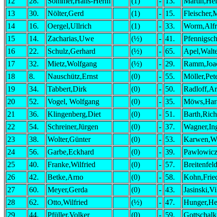
12
28.
Sommer,Hans-Herm
(1)
-
13.
Märtin,He
13
30.
Nölter,Gerd
(1)
-
15.
Fleischer,
14
16.
Oergel,Ullrich
(1)
-
33.
Worm,Alfr
15
14.
Zacharias,Uwe
(½)
-
41.
Pfennigsc
16
22.
Schulz,Gerhard
(½)
-
65.
Apel,Walt
17
32.
Mietz,Wolfgang
(½)
-
29.
Ramm,Joa
18
8.
Nauschütz,Ernst
(0)
-
55.
Möller,Pete
19
34.
Tabbert,Dirk
(0)
-
50.
Radloff,A
20
52.
Vogel, Wolfgang
(0)
-
35.
Möws,Har
21
36.
Klingenberg,Diet
(0)
-
51.
Barth,Rich
22
54.
Schreiner,Jürgen
(0)
-
37.
Wagner,In
23
38.
Wolter,Günter
(0)
-
53.
Karwen,W
24
56.
Garbe,Eckhard
(0)
-
39.
Pawlowicz
25
40.
Franke,Wilfried
(0)
-
57.
Breitenfeld
26
42.
Betke,Arno
(0)
-
58.
Kohn,Frie
27
60.
Meyer,Gerda
(0)
-
43.
Jasinski,Vi
28
62.
Otto,Wilfried
(½)
-
47.
Hunger,He
29
44.
Pfüller,Volker
(0)
-
59.
Gottschalk