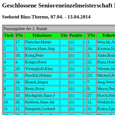
Geschlossene Senioreneinzelmeisterschaft
Seehotel Binz-Therme, 07.04. - 13.04.2014
Paarungsliste der 2. Runde
Tisch
TNr
Teilnehmer
Tite
Punkte
-
TNr
Teilne
1
17.
Fleischer,Martin
(1)
-
1.
Waschk,A
2
2.
Kliewe,Hans-Jürg
(1)
-
19.
Kirstein,H
3
18.
Krieg,Peter
(1)
-
3.
Alder,Bod
4
4.
Krüger,Horst
(1)
-
21.
Bünz,Hein
5
20.
Vietinghoff,Klau
(1)
-
5.
Wiemer,Jü
6
6.
Pawlick,Helmut
(1)
-
23.
Micheel,Pe
7
24.
Brandt,Jürgen
(1)
-
7.
Jung,Wern
8
25.
Reetz,Horst
(1)
-
9.
Meyer,Det
9
10.
Hochgräfe,Hans-J
(1)
-
27.
Horch,Hel
10
26.
Rehbein,Hans-Jür
(1)
-
11.
Winkler,Ka
11
12.
Pamperin,Gerhard
(1)
-
31.
Raitza,Eg