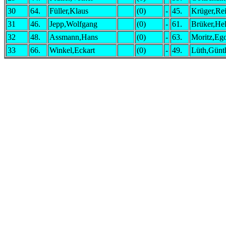
30
64.
Füller,Klaus
(0)
-
45.
Krüger,Re
31
46.
Jepp,Wolfgang
(0)
-
61.
Brüker,He
32
48.
Assmann,Hans
(0)
-
63.
Moritz,Eg
33
66.
Winkel,Eckart
(0)
-
49.
Lüth,Günt