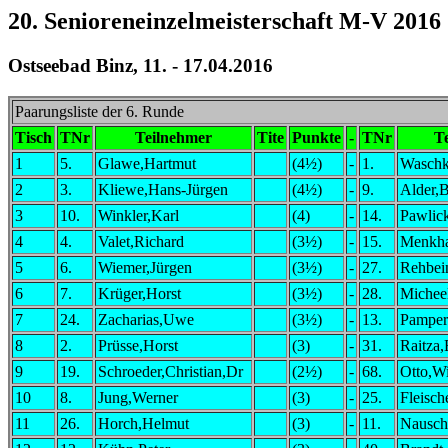
20. Senioreneinzelmeisterschaft M-V 2016
Ostseebad Binz, 11. - 17.04.2016
Paarungsliste der 6. Runde
Tisch
TNr
Teilnehmer
Tite
Punkte
-
TNr
T
1
5.
Glawe,Hartmut
(4½)
-
1.
Waschk
2
3.
Kliewe,Hans-Jürgen
(4½)
-
9.
Alder,
3
10.
Winkler,Karl
(4)
-
14.
Pawlic
4
4.
Valet,Richard
(3½)
-
15.
Menkha
5
6.
Wiemer,Jürgen
(3½)
-
27.
Rehbei
6
7.
Krüger,Horst
(3½)
-
28.
Micheel
7
24.
Zacharias,Uwe
(3½)
-
13.
Pamper
8
2.
Prüsse,Horst
(3)
-
31.
Raitza
9
19.
Schroeder,Christian,Dr
(2½)
-
68.
Otto,Wi
10
8.
Jung,Werner
(3)
-
25.
Fleisch
11
26.
Horch,Helmut
(3)
-
11.
Nausch