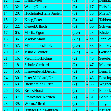
12
12.
Kühn,Peter
(3)
-
40.
Brandt,
13
32.
Wolter,Günter
(3)
-
17.
Fleisch
14
20.
Hochgräfe,Hans-Jürgen
(3)
-
35.
Mietz,
15
21.
Krieg,Peter
(3)
-
41.
Tabbert
16
22.
Oergel,Ullrich
(3)
-
56.
Schwa
17
65.
Moritz,Egon
(2½)
-
23.
Kirstei
18
36.
Vladov,Mark
(2½)
-
44.
Jepp,W
19
57.
Möller,Peter,Prof.
(2½)
-
38.
Franke,
20
42.
Jasinski,Viktor
(2½)
-
62.
Gottsch
21
16.
Vietinghoff,Klaus
(2)
-
45.
Segeba
22
18.
Schulz,Gerhard
(2)
-
47.
Modrow
23
53.
Klingenberg,Dietrich
(2)
-
29.
Bünz,H
24
30.
Peter,Volkhard,Dr.
(2)
-
48.
Post,In
25
63.
Breitenfeldt,Ulrich
(2)
-
33.
Wagner
26
34.
Reetz,Horst
(2)
-
49.
Friedel
27
37.
Pawlowicz,Karsten
(2)
-
51.
Betke,
28
39.
Worm,Alfred
(2)
-
66.
Jungha
29
43.
Hunger,Heinz-Jürgen
(2)
-
52.
Krüger