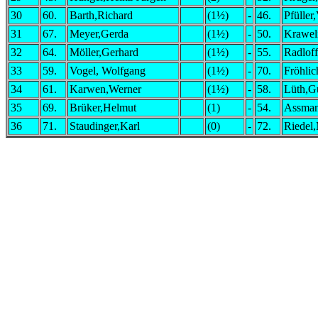
30
60.
Barth,Richard
(1½)
-
46.
Pfüller
31
67.
Meyer,Gerda
(1½)
-
50.
Kraweli
32
64.
Möller,Gerhard
(1½)
-
55.
Radlof
33
59.
Vogel, Wolfgang
(1½)
-
70.
Fröhli
34
61.
Karwen,Werner
(1½)
-
58.
Lüth,G
35
69.
Brüker,Helmut
(1)
-
54.
Assman
36
71.
Staudinger,Karl
(0)
-
72.
Riedel