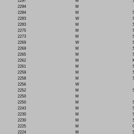
2297
M
2294
M
2284
M
2283
W
2283
M
2275
M
2273
M
2269
W
2269
M
2265
M
2262
M
2261
M
2259
M
2258
M
2256
W
2252
M
2250
M
2250
M
2243
M
2230
M
2230
M
2225
M
2224
M