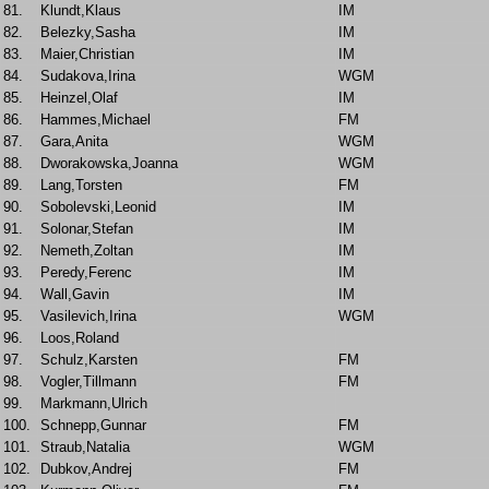
81.
Klundt,Klaus
IM
82.
Belezky,Sasha
IM
83.
Maier,Christian
IM
84.
Sudakova,Irina
WGM
85.
Heinzel,Olaf
IM
86.
Hammes,Michael
FM
87.
Gara,Anita
WGM
88.
Dworakowska,Joanna
WGM
89.
Lang,Torsten
FM
90.
Sobolevski,Leonid
IM
91.
Solonar,Stefan
IM
92.
Nemeth,Zoltan
IM
93.
Peredy,Ferenc
IM
94.
Wall,Gavin
IM
95.
Vasilevich,Irina
WGM
96.
Loos,Roland
97.
Schulz,Karsten
FM
98.
Vogler,Tillmann
FM
99.
Markmann,Ulrich
100.
Schnepp,Gunnar
FM
101.
Straub,Natalia
WGM
102.
Dubkov,Andrej
FM