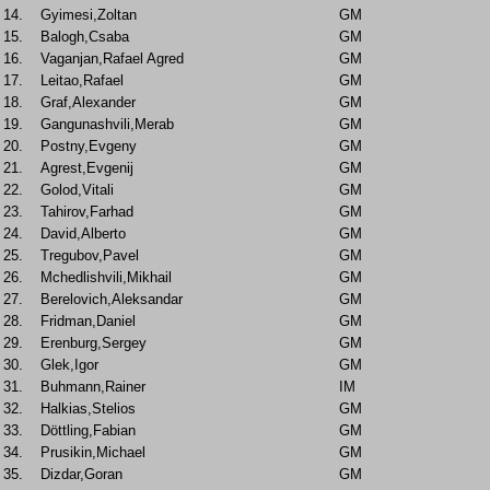
14.
Gyimesi,Zoltan
GM
15.
Balogh,Csaba
GM
16.
Vaganjan,Rafael Agred
GM
17.
Leitao,Rafael
GM
18.
Graf,Alexander
GM
19.
Gangunashvili,Merab
GM
20.
Postny,Evgeny
GM
21.
Agrest,Evgenij
GM
22.
Golod,Vitali
GM
23.
Tahirov,Farhad
GM
24.
David,Alberto
GM
25.
Tregubov,Pavel
GM
26.
Mchedlishvili,Mikhail
GM
27.
Berelovich,Aleksandar
GM
28.
Fridman,Daniel
GM
29.
Erenburg,Sergey
GM
30.
Glek,Igor
GM
31.
Buhmann,Rainer
IM
32.
Halkias,Stelios
GM
33.
Döttling,Fabian
GM
34.
Prusikin,Michael
GM
35.
Dizdar,Goran
GM