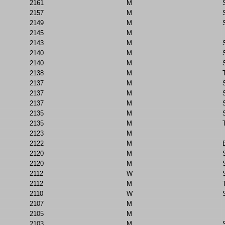
2161
M
2157
M
2149
M
2145
M
2143
M
2140
M
2140
M
2138
M
2137
M
2137
M
2137
M
2135
M
2135
M
2123
M
2122
M
2120
M
2120
M
2112
W
2112
M
2110
W
2107
M
2105
M
2103
M