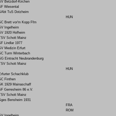
SV Betzdorf-Kirchen
SF Wiesental
SAbt TuS Dotzheim
HUN
SC Brett vor'm Kopp Ffm
SV Ingelheim
SV 1920 Hofheim
TSV Schott Mainz
SF Lindlar 1977
SV Medizin Erfurt
SC Turm Winterbach
SG Eintracht Neubrandenburg
TSV Schott Mainz
HUN
Erfurter Schachklub
SC Finthen
SK 1929 Mainaschaff
SF Gerresheim 86 e.V.
TSV Schott Mainz
Sges Bensheim 1931
FRA
ROM
SV Ingelheim