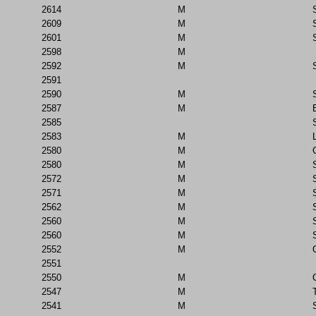
2614
M
2609
M
2601
M
2598
M
2592
M
2591
2590
M
2587
M
2585
2583
M
2580
M
2580
M
2572
M
2571
M
2562
M
2560
M
2560
M
2552
M
2551
2550
M
2547
M
2541
M