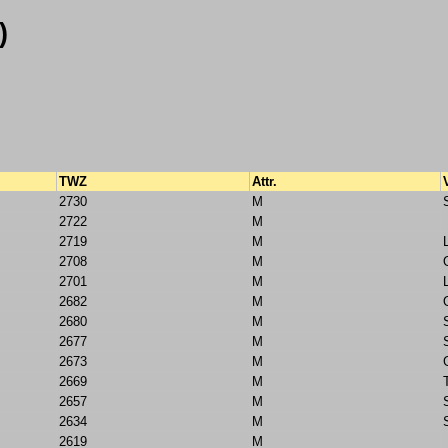
)
TWZ
Attr.
2730
M
2722
M
2719
M
2708
M
2701
M
2682
M
2680
M
2677
M
2673
M
2669
M
2657
M
2634
M
2619
M