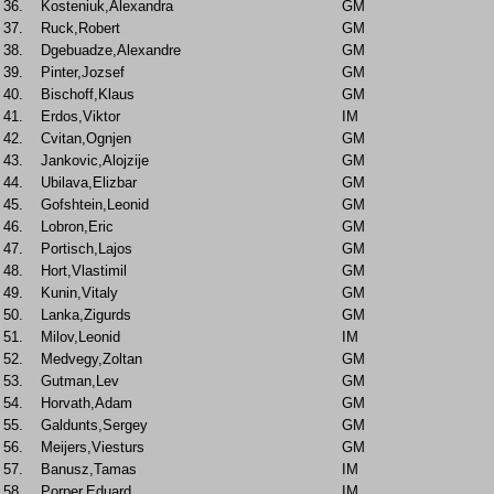
36.
Kosteniuk,Alexandra
GM
37.
Ruck,Robert
GM
38.
Dgebuadze,Alexandre
GM
39.
Pinter,Jozsef
GM
40.
Bischoff,Klaus
GM
41.
Erdos,Viktor
IM
42.
Cvitan,Ognjen
GM
43.
Jankovic,Alojzije
GM
44.
Ubilava,Elizbar
GM
45.
Gofshtein,Leonid
GM
46.
Lobron,Eric
GM
47.
Portisch,Lajos
GM
48.
Hort,Vlastimil
GM
49.
Kunin,Vitaly
GM
50.
Lanka,Zigurds
GM
51.
Milov,Leonid
IM
52.
Medvegy,Zoltan
GM
53.
Gutman,Lev
GM
54.
Horvath,Adam
GM
55.
Galdunts,Sergey
GM
56.
Meijers,Viesturs
GM
57.
Banusz,Tamas
IM
58.
Porper,Eduard
IM