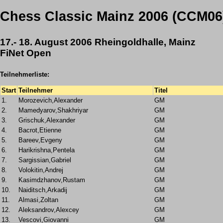
Chess Classic Mainz 2006 (CCM06
17.- 18. August 2006 Rheingoldhalle, Mainz
FiNet Open
Teilnehmerliste:
Start
Teilnehmer
Titel
1.
Morozevich,Alexander
GM
2.
Mamedyarov,Shakhriyar
GM
3.
Grischuk,Alexander
GM
4.
Bacrot,Etienne
GM
5.
Bareev,Evgeny
GM
6.
Harikrishna,Pentela
GM
7.
Sargissian,Gabriel
GM
8.
Volokitin,Andrej
GM
9.
Kasimdzhanov,Rustam
GM
10.
Naiditsch,Arkadij
GM
11.
Almasi,Zoltan
GM
12.
Aleksandrov,Alexcey
GM
13.
Vescovi,Giovanni
GM