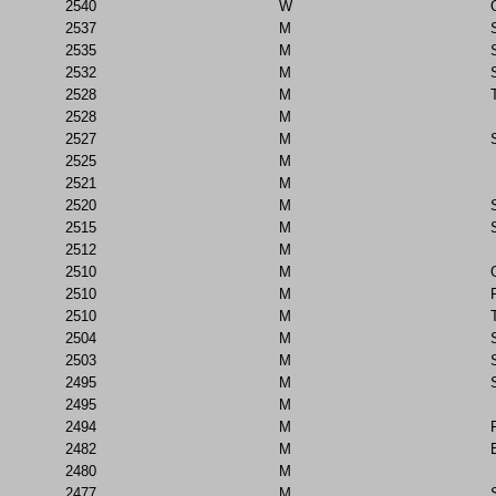
2540
W
2537
M
2535
M
2532
M
2528
M
2528
M
2527
M
2525
M
2521
M
2520
M
2515
M
2512
M
2510
M
2510
M
2510
M
2504
M
2503
M
2495
M
2495
M
2494
M
2482
M
2480
M
2477
M