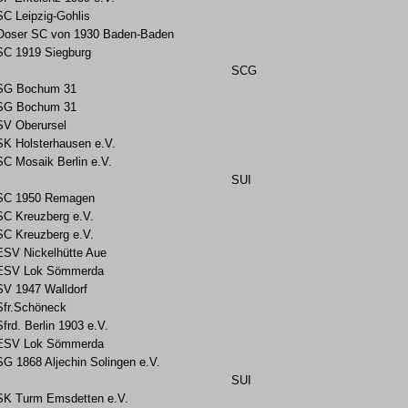
SC Leipzig-Gohlis
Ooser SC von 1930 Baden-Baden
SC 1919 Siegburg
SCG
SG Bochum 31
SG Bochum 31
SV Oberursel
SK Holsterhausen e.V.
SC Mosaik Berlin e.V.
SUI
SC 1950 Remagen
SC Kreuzberg e.V.
SC Kreuzberg e.V.
ESV Nickelhütte Aue
ESV Lok Sömmerda
SV 1947 Walldorf
Sfr.Schöneck
Sfrd. Berlin 1903 e.V.
ESV Lok Sömmerda
SG 1868 Aljechin Solingen e.V.
SUI
SK Turm Emsdetten e.V.