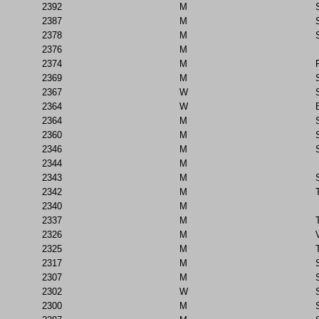
2392
M
2387
M
2378
M
2376
M
2374
M
2369
M
2367
W
2364
W
2364
M
2360
M
2346
M
2344
M
2343
M
2342
M
2340
M
2337
M
2326
M
2325
M
2317
M
2307
M
2302
W
2300
M