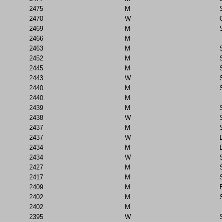
2475
M
2470
W
2469
M
2466
M
2463
M
2452
M
2445
M
2443
W
2440
M
2440
M
2439
M
2438
W
2437
M
2437
W
2434
M
2434
W
2427
M
2417
M
2409
M
2402
M
2402
M
2395
W