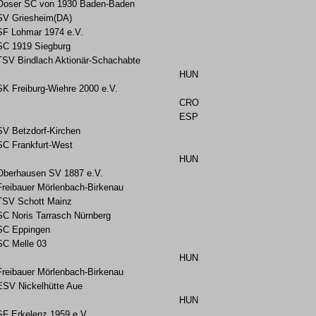
Ooser SC von 1930 Baden-Baden
SV Griesheim(DA)
SF Lohmar 1974 e.V.
SC 1919 Siegburg
TSV Bindlach Aktionär-Schachabte
HUN
SK Freiburg-Wiehre 2000 e.V.
CRO
ESP
SV Betzdorf-Kirchen
SC Frankfurt-West
HUN
Oberhausen SV 1887 e.V.
Freibauer Mörlenbach-Birkenau
TSV Schott Mainz
SC Noris Tarrasch Nürnberg
SC Eppingen
SC Melle 03
HUN
Freibauer Mörlenbach-Birkenau
ESV Nickelhütte Aue
HUN
SF Erkelenz 1959 e.V.