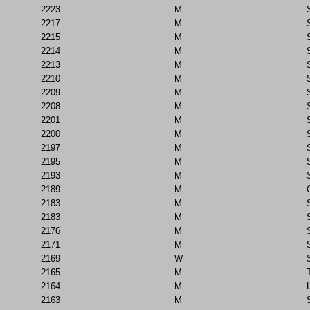
2223
M
2217
M
2215
M
2214
M
2213
M
2210
M
2209
M
2208
M
2201
M
2200
M
2197
M
2195
M
2193
M
2189
M
2183
M
2183
M
2176
M
2171
M
2169
W
2165
M
2164
M
2163
M