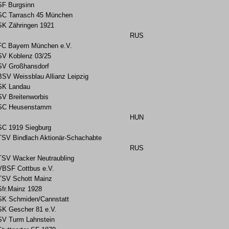
SF Burgsinn
SC Tarrasch 45 München
SK Zähringen 1921
RUS
FC Bayern München e.V.
SV Koblenz 03/25
SV Großhansdorf
BSV Weissblau Allianz Leipzig
SK Landau
SV Breitenworbis
SC Heusenstamm
HUN
SC 1919 Siegburg
TSV Bindlach Aktionär-Schachabte
RUS
TSV Wacker Neutraubling
VBSF Cottbus e.V.
TSV Schott Mainz
Sfr.Mainz 1928
SK Schmiden/Cannstatt
SK Gescher 81 e.V.
SV Turm Lahnstein