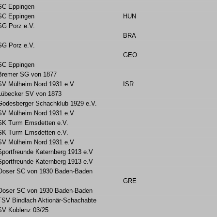
SC Eppingen
SC Eppingen
HUN
SG Porz e.V.
BRA
SG Porz e.V.
GEO
SC Eppingen
Bremer SG von 1877
SV Mülheim Nord 1931 e.V
ISR
Lübecker SV von 1873
Godesberger Schachklub 1929 e.V.
SV Mülheim Nord 1931 e.V
SK Turm Emsdetten e.V.
SK Turm Emsdetten e.V.
SV Mülheim Nord 1931 e.V
Sportfreunde Katernberg 1913 e.V
Sportfreunde Katernberg 1913 e.V
Ooser SC von 1930 Baden-Baden
GRE
Ooser SC von 1930 Baden-Baden
TSV Bindlach Aktionär-Schachabte
SV Koblenz 03/25