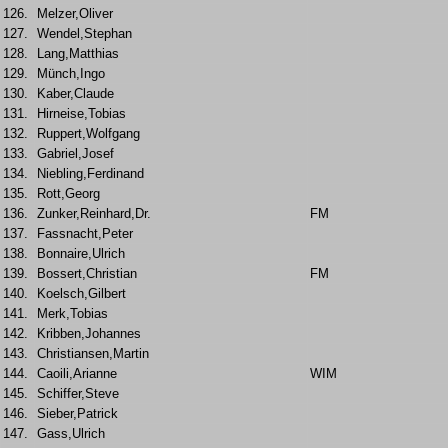
126.
Melzer,Oliver
127.
Wendel,Stephan
128.
Lang,Matthias
129.
Münch,Ingo
130.
Kaber,Claude
131.
Hirneise,Tobias
132.
Ruppert,Wolfgang
133.
Gabriel,Josef
134.
Niebling,Ferdinand
135.
Rott,Georg
136.
Zunker,Reinhard,Dr.
FM
137.
Fassnacht,Peter
138.
Bonnaire,Ulrich
139.
Bossert,Christian
FM
140.
Koelsch,Gilbert
141.
Merk,Tobias
142.
Kribben,Johannes
143.
Christiansen,Martin
144.
Caoili,Arianne
WIM
145.
Schiffer,Steve
146.
Sieber,Patrick
147.
Gass,Ulrich