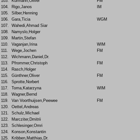
103.
Kurmann,Oliver
FM
104.
Rigo,Janos
IM
105.
Silber,Henning
106.
Gara,Ticia
WGM
107.
Wahedi,Ahmad Siar
108.
Namyslo,Holger
109.
Martin,Stefan
110.
Vaganjan,Irina
WIM
111.
Wege,Jochen
FM
112.
Wichmann,Daniel,Dr.
113.
Pfrommer,Christoph
FM
114.
Rasch,Holger
115.
Günthner,Oliver
FM
116.
Sprotte,Norbert
117.
Toma,Katarzyna
WIM
118.
Wagner,Bernd
119.
Van Voorthuijsen,Peewee
FM
120.
Oettel,Andreas
121.
Schulz,Michael
122.
Marcziter,Dmitrii
123.
Schlesinger,Omri
124.
Konson,Konstantin
125.
Kribben,Matthias,Dr.