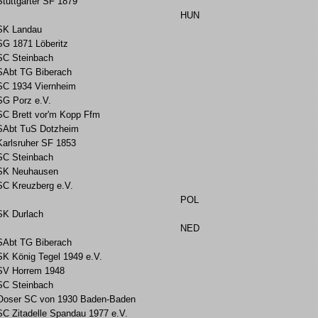
Stuttgarter SF 1879
HUN
SK Landau
SG 1871 Löberitz
SC Steinbach
SAbt TG Biberach
SC 1934 Viernheim
SG Porz e.V.
SC Brett vor'm Kopp Ffm
SAbt TuS Dotzheim
Karlsruher SF 1853
SC Steinbach
SK Neuhausen
SC Kreuzberg e.V.
POL
SK Durlach
NED
SAbt TG Biberach
SK König Tegel 1949 e.V.
SV Horrem 1948
SC Steinbach
Ooser SC von 1930 Baden-Baden
SC Zitadelle Spandau 1977 e.V.