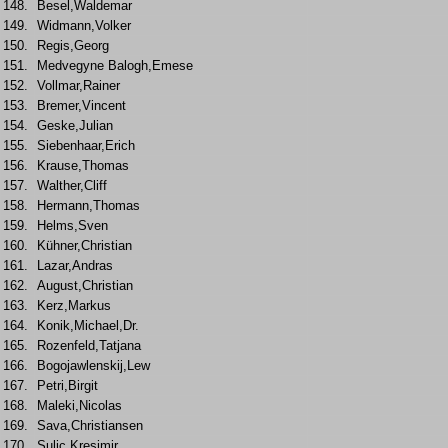
148.
Besel,Waldemar
149.
Widmann,Volker
150.
Regis,Georg
151.
Medvegyne Balogh,Emese
152.
Vollmar,Rainer
153.
Bremer,Vincent
154.
Geske,Julian
155.
Siebenhaar,Erich
156.
Krause,Thomas
157.
Walther,Cliff
158.
Hermann,Thomas
159.
Helms,Sven
160.
Kühner,Christian
161.
Lazar,Andras
162.
August,Christian
163.
Kerz,Markus
164.
Konik,Michael,Dr.
165.
Rozenfeld,Tatjana
166.
Bogojawlenskij,Lew
167.
Petri,Birgit
168.
Maleki,Nicolas
169.
Sava,Christiansen
170.
Sulic,Kresimir