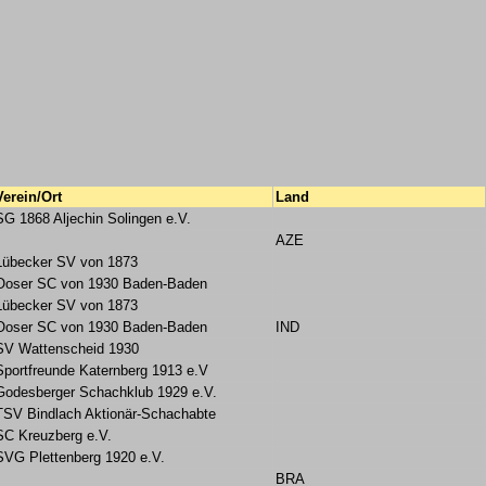
Verein/Ort
Land
SG 1868 Aljechin Solingen e.V.
AZE
Lübecker SV von 1873
Ooser SC von 1930 Baden-Baden
Lübecker SV von 1873
Ooser SC von 1930 Baden-Baden
IND
SV Wattenscheid 1930
Sportfreunde Katernberg 1913 e.V
Godesberger Schachklub 1929 e.V.
TSV Bindlach Aktionär-Schachabte
SC Kreuzberg e.V.
SVG Plettenberg 1920 e.V.
BRA