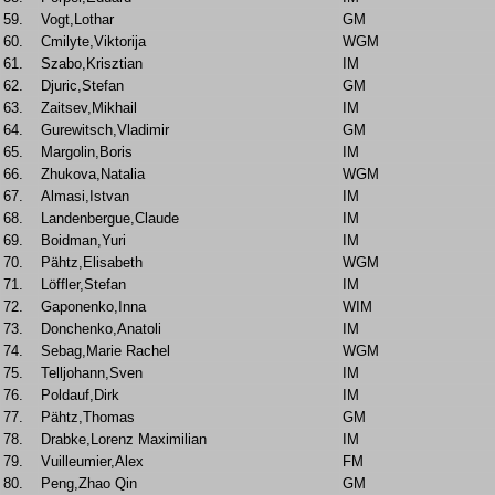
59.
Vogt,Lothar
GM
60.
Cmilyte,Viktorija
WGM
61.
Szabo,Krisztian
IM
62.
Djuric,Stefan
GM
63.
Zaitsev,Mikhail
IM
64.
Gurewitsch,Vladimir
GM
65.
Margolin,Boris
IM
66.
Zhukova,Natalia
WGM
67.
Almasi,Istvan
IM
68.
Landenbergue,Claude
IM
69.
Boidman,Yuri
IM
70.
Pähtz,Elisabeth
WGM
71.
Löffler,Stefan
IM
72.
Gaponenko,Inna
WIM
73.
Donchenko,Anatoli
IM
74.
Sebag,Marie Rachel
WGM
75.
Telljohann,Sven
IM
76.
Poldauf,Dirk
IM
77.
Pähtz,Thomas
GM
78.
Drabke,Lorenz Maximilian
IM
79.
Vuilleumier,Alex
FM
80.
Peng,Zhao Qin
GM