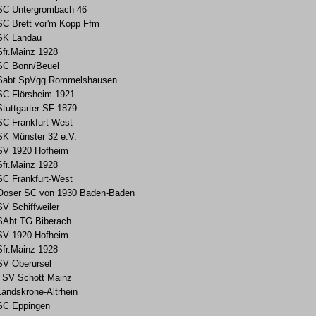
SC Untergrombach 46
SC Brett vor'm Kopp Ffm
SK Landau
Sfr.Mainz 1928
SC Bonn/Beuel
Sabt SpVgg Rommelshausen
SC Flörsheim 1921
Stuttgarter SF 1879
SC Frankfurt-West
SK Münster 32 e.V.
SV 1920 Hofheim
Sfr.Mainz 1928
SC Frankfurt-West
Ooser SC von 1930 Baden-Baden
SV Schiffweiler
SAbt TG Biberach
SV 1920 Hofheim
Sfr.Mainz 1928
SV Oberursel
TSV Schott Mainz
Landskrone-Altrhein
SC Eppingen