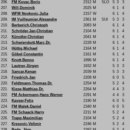
206.
FM Kovac,Boris
2312
M
SLO
5
3
3
207.
Will,Dominik
2025
M
6
1
4
208.
WFM Novkovic,Julia
2157
W
6
1
4
209.
IM Vuilleumier,Alexandre
2361
M
SUI
5
3
3
210.
Berberich,Christoph
2083
M
6
1
4
211.
Schröder,Jan-Christian
2104
M
6
1
4
212.
Künstler,Christian
2041
M
6
1
4
213.
Schwierskott,Marc,Dr.
2228
M
6
1
4
214.
Hüttig,Michael
2164
M
6
1
4
215.
Göbel,Constantin
2161
M
6
1
4
216.
Knott,Benno
1896
M
6
1
4
217.
Lautner,Jürgen
1932
M
5
3
3
218.
Sancar,Kenan
2039
M
5
3
3
219.
Friedrich,Jan
2208
M
6
0
5
220.
Feldtmann,Thomas,Dr.
2254
M
5
2
4
221.
Kiese,Matthias,Dr.
2264
M
4
4
3
222.
FM Ackermann,Hans Werner
2291
M
4
4
3
223.
Kayser,Felix
2190
M
6
0
5
224.
FM Malek,Daniel
2340
M
6
0
5
225.
FM Schaack,Harry
2211
M
5
2
4
226.
Trapp,Maximilian
2104
M
5
2
4
227.
Kresovic,Velimir
2246
M
5
2
4
228.
Bade ,Jörn
2297
M
5
2
4