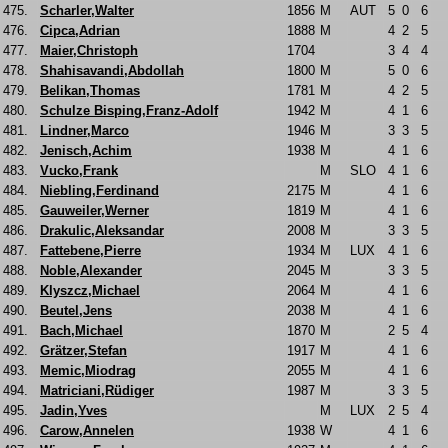
475.
Scharler,Walter
1856
M
AUT
5
0
6
476.
Cipca,Adrian
1888
M
4
2
5
477.
Maier,Christoph
1704
3
4
4
478.
Shahisavandi,Abdollah
1800
M
5
0
6
479.
Belikan,Thomas
1781
M
4
2
5
480.
Schulze Bisping,Franz-Adolf
1942
M
4
1
6
481.
Lindner,Marco
1946
M
3
3
5
482.
Jenisch,Achim
1938
M
4
1
6
483.
Vucko,Frank
M
SLO
4
1
6
484.
Niebling,Ferdinand
2175
M
4
1
6
485.
Gauweiler,Werner
1819
M
4
1
6
486.
Drakulic,Aleksandar
2008
M
3
3
5
487.
Fattebene,Pierre
1934
M
LUX
4
1
6
488.
Noble,Alexander
2045
M
3
3
5
489.
Klyszcz,Michael
2064
M
4
1
6
490.
Beutel,Jens
2038
M
4
1
6
491.
Bach,Michael
1870
M
2
5
4
492.
Grätzer,Stefan
1917
M
4
1
6
493.
Memic,Miodrag
2055
M
4
1
6
494.
Matriciani,Rüdiger
1987
M
3
3
5
495.
Jadin,Yves
M
LUX
2
5
4
496.
Carow,Annelen
1938
W
4
1
6