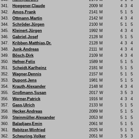
341.
Hoegener,Claude
2009
M
4
3
4
342.
Amos,Frank
2141
M
5
1
5
343.
Ottmann,Martin
2142
M
4
3
4
344.
Schröder,Jürgen
2100
M
5
1
5
345.
Kleinert,Jürgen
1992
M
4
3
4
346.
Gabriel,Josef
2128
M
5
1
5
347.
Kribben,Matthias,Dr.
2128
M
4
3
4
348.
Junk,Andreas
2111
M
4
3
4
349.
Bösch,Dirk
2109
M
4
3
4
350.
Hefner,Felix
1589
M
5
1
5
351.
Scheidt,Karlheinz
2181
M
5
1
5
352.
Wagner,Dennis
2157
M
5
1
5
353.
Dupont,Jens
1981
M
5
1
5
354.
Krauth,Alexander
2148
M
4
3
4
355.
Großmann,Susan
2017
W
3
5
3
356.
Werner,Patrick
1916
M
4
3
4
357.
Gass,Ulrich
2133
M
5
1
5
358.
Hecker,Andreas
2089
M
5
1
5
359.
Steinmüller,Alexander
2053
M
5
1
5
360.
Baladjaev,Emin
2061
M
5
1
5
361.
Rebitzer,Winfried
2025
M
5
1
5
362.
Scheuring,Volker
2051
M
3
5
3