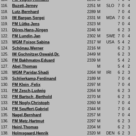
116.
Buzeti,Jerney
2251
M
SLO
7
0
4
118.
Lutz,Bernhard
2289
M
7
0
4
119.
IM Bargan,Sergei
2331
M
MDA
7
0
4
119.
FM Lütke,Jens
2323
M
7
0
4
121.
Döres,Hans-Jürgen
2246
M
6
2
3
122.
FM Lundin,Jan
2302
M
SWE
7
0
4
123.
WGM Foisor,Sabina
2317
W
USA
5
4
2
124.
Schönau,Werner
2216
M
6
2
3
125.
IM Gschnitzer,Oswald,Dr.
2449
M
6
2
3
126.
FM Bakhmatov,Eduard
2339
M
5
4
2
127.
Abel,Thomas
M
5
4
2
128.
WGM Paridar,Shadi
2264
W
IRI
6
2
3
129.
Schlierkamp,Ferdinand
2189
M
7
0
4
130.
FM Klein ,Felix
2297
M
7
0
4
131.
FM Zesch,Ludwig
2264
M
6
2
3
132.
FM Bartsch ,Berthold
2270
M
6
2
3
133.
FM Nogly,Christoph
2260
M
7
0
4
134.
FM Seuffert,Gabriel
2344
M
7
0
4
135.
Nagel,Bernhard
2257
M
7
0
4
136.
FM Metz,Hartmut
2297
M
6
2
3
137.
Heinl,Thomas
2204
M
6
2
3
138.
Holmsgaard,Henrik
2320
M
DEN
6
2
3