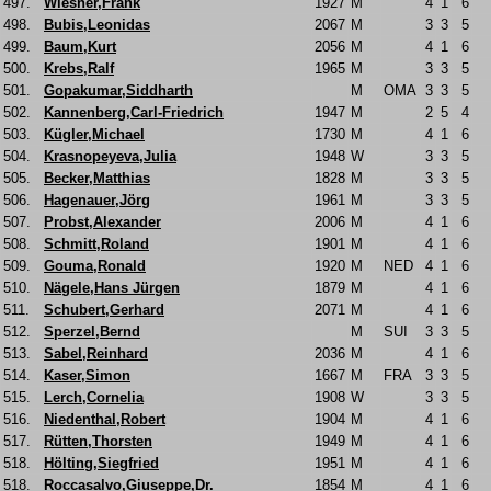
497.
Wiesner,Frank
1927
M
4
1
6
498.
Bubis,Leonidas
2067
M
3
3
5
499.
Baum,Kurt
2056
M
4
1
6
500.
Krebs,Ralf
1965
M
3
3
5
501.
Gopakumar,Siddharth
M
OMA
3
3
5
502.
Kannenberg,Carl-Friedrich
1947
M
2
5
4
503.
Kügler,Michael
1730
M
4
1
6
504.
Krasnopeyeva,Julia
1948
W
3
3
5
505.
Becker,Matthias
1828
M
3
3
5
506.
Hagenauer,Jörg
1961
M
3
3
5
507.
Probst,Alexander
2006
M
4
1
6
508.
Schmitt,Roland
1901
M
4
1
6
509.
Gouma,Ronald
1920
M
NED
4
1
6
510.
Nägele,Hans Jürgen
1879
M
4
1
6
511.
Schubert,Gerhard
2071
M
4
1
6
512.
Sperzel,Bernd
M
SUI
3
3
5
513.
Sabel,Reinhard
2036
M
4
1
6
514.
Kaser,Simon
1667
M
FRA
3
3
5
515.
Lerch,Cornelia
1908
W
3
3
5
516.
Niedenthal,Robert
1904
M
4
1
6
517.
Rütten,Thorsten
1949
M
4
1
6
518.
Hölting,Siegfried
1951
M
4
1
6
518.
Roccasalvo,Giuseppe,Dr.
1854
M
4
1
6