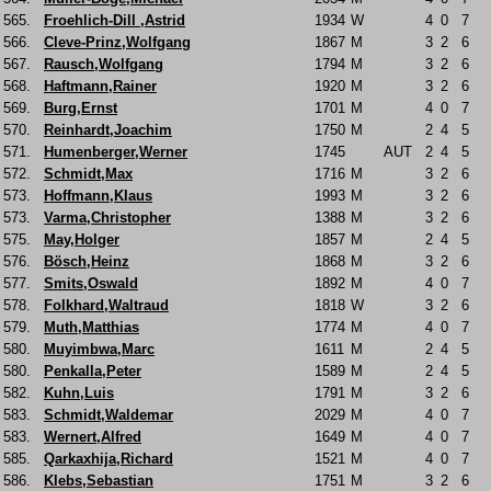
565.
Froehlich-Dill ,Astrid
1934
W
4
0
7
566.
Cleve-Prinz,Wolfgang
1867
M
3
2
6
567.
Rausch,Wolfgang
1794
M
3
2
6
568.
Haftmann,Rainer
1920
M
3
2
6
569.
Burg,Ernst
1701
M
4
0
7
570.
Reinhardt,Joachim
1750
M
2
4
5
571.
Humenberger,Werner
1745
AUT
2
4
5
572.
Schmidt,Max
1716
M
3
2
6
573.
Hoffmann,Klaus
1993
M
3
2
6
573.
Varma,Christopher
1388
M
3
2
6
575.
May,Holger
1857
M
2
4
5
576.
Bösch,Heinz
1868
M
3
2
6
577.
Smits,Oswald
1892
M
4
0
7
578.
Folkhard,Waltraud
1818
W
3
2
6
579.
Muth,Matthias
1774
M
4
0
7
580.
Muyimbwa,Marc
1611
M
2
4
5
580.
Penkalla,Peter
1589
M
2
4
5
582.
Kuhn,Luis
1791
M
3
2
6
583.
Schmidt,Waldemar
2029
M
4
0
7
583.
Wernert,Alfred
1649
M
4
0
7
585.
Qarkaxhija,Richard
1521
M
4
0
7
586.
Klebs,Sebastian
1751
M
3
2
6