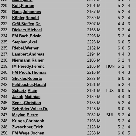
229.
Kull,Florian
2191
M
5
2
4
230.
Raps,Johannes
2157
M
5
2
4
231.
Köhler,Ronald
2289
M
5
2
4
232.
Gräf,Steffen,Dr.
2307
M
4
4
3
233.
Diekers,Michael
2168
M
5
2
4
234.
FM Bach,Edwin
2295
M
5
2
4
235.
Stephan,Axel
2226
M
6
0
5
235.
Riebel,Werner
2132
M
6
0
5
237.
Lambert,Andreas
2194
M
4
4
3
238.
Niermann,Rainer
2105
M
5
2
4
239.
IM Peredy,Ferenc
2185
M
HUN
5
2
4
240.
FM Pioch,Thomas
2216
M
4
4
3
241.
Stickler,Roberto
2227
M
6
0
5
242.
Feldbacher,Harald
2131
M
5
2
4
243.
Schartz,Alain
2181
M
LUX
6
0
5
244.
Jakob,Matthias
2139
M
4
4
3
245.
Senk ,Christian
2185
M
5
2
4
246.
Schröder,Volker,Dr.
2128
M
6
0
5
247.
Meylan,Pierre
2082
M
SUI
5
2
4
248.
Krings,Christoph
2198
M
5
2
4
248.
Zweschper,Erich
2128
M
5
2
4
250.
FM Wege,Jochen
2258
M
6
0
5