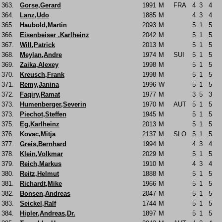
363.
Gorse,Gerard
1991
M
FRA
4
3
4
364.
Lanz,Udo
1885
M
4
3
4
365.
Haubold,Martin
2093
M
5
1
5
366.
Eisenbeiser ,Karlheinz
2042
M
5
1
5
367.
Will,Patrick
2013
M
5
1
5
368.
Meylan,Andre
1974
M
SUI
5
1
5
369.
Zaika,Alexey
1998
M
5
1
5
370.
Kreusch,Frank
1998
M
5
1
5
371.
Remy,Janina
1996
W
5
1
5
372.
Faqiry,Ramat
1977
M
3
5
3
373.
Humenberger,Severin
1970
M
AUT
5
1
5
373.
Piechot,Steffen
1945
M
5
1
5
375.
Eg,Karlheinz
2013
M
5
1
5
376.
Kovac,Mitja
2137
M
SLO
5
1
5
377.
Greis,Bernhard
1994
M
4
3
4
378.
Klein,Volkmar
2029
M
5
1
5
379.
Reich,Markus
1910
M
4
3
4
380.
Reitz,Helmut
1888
M
5
1
5
381.
Richardt,Mike
1966
M
5
1
5
382.
Bonsen,Andreas
2047
M
5
1
5
383.
Seickel,Ralf
1744
M
5
1
5
384.
Hipler,Andreas,Dr.
1897
M
5
1
5