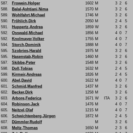
587.
Frowein,Holger
1602
M
3
2
6
588.
Balal-Ashtiani,Nima
1570
M
3
2
6
589.
Wohlfahrt,Michael
1746
M
3
2
6
590.
Fröhlich,Dirk
2050
M
2
4
5
591.
Huppertz,Andrea
1859
W
3
2
6
592.
Osswald,Michael
1856
M
4
0
7
592.
Knolmayer,Volker
1755
M
4
0
7
594.
Storch,Dominik
1888
M
4
0
7
595.
Szobries,Harald
1975
M
3
2
6
595.
Hasenstab,Robin
1460
M
3
2
6
597.
Skibbe,Peter
1548
M
3
2
6
598.
Doll,Tobias
1632
M
2
4
5
599.
Kirmeir,Andreas
1826
M
2
4
5
600.
Abel,David
1622
M
4
0
7
601.
Schmid,Manfred
1437
M
3
2
6
602.
Becker,Dirk
1258
M
3
2
6
603.
Arbore,Federica
1671
W
ITA
3
2
6
604.
Robinson,Jack
1476
M
4
0
7
605.
Neitzel,Olaf
1215
M
4
0
7
606.
Schwichtenberg,Jürgen
1872
M
2
4
5
607.
Dümmler,Rudolf
M
3
2
6
608.
Meltz,Thomas
1650
M
2
3
6