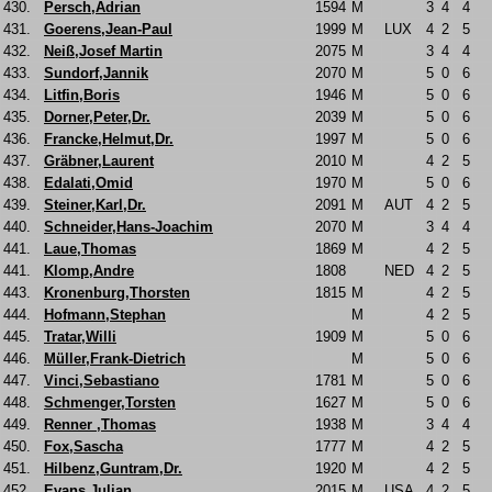
430.
Persch,Adrian
1594
M
3
4
4
431.
Goerens,Jean-Paul
1999
M
LUX
4
2
5
432.
Neiß,Josef Martin
2075
M
3
4
4
433.
Sundorf,Jannik
2070
M
5
0
6
434.
Litfin,Boris
1946
M
5
0
6
435.
Dorner,Peter,Dr.
2039
M
5
0
6
436.
Francke,Helmut,Dr.
1997
M
5
0
6
437.
Gräbner,Laurent
2010
M
4
2
5
438.
Edalati,Omid
1970
M
5
0
6
439.
Steiner,Karl,Dr.
2091
M
AUT
4
2
5
440.
Schneider,Hans-Joachim
2070
M
3
4
4
441.
Laue,Thomas
1869
M
4
2
5
441.
Klomp,Andre
1808
NED
4
2
5
443.
Kronenburg,Thorsten
1815
M
4
2
5
444.
Hofmann,Stephan
M
4
2
5
445.
Tratar,Willi
1909
M
5
0
6
446.
Müller,Frank-Dietrich
M
5
0
6
447.
Vinci,Sebastiano
1781
M
5
0
6
448.
Schmenger,Torsten
1627
M
5
0
6
449.
Renner ,Thomas
1938
M
3
4
4
450.
Fox,Sascha
1777
M
4
2
5
451.
Hilbenz,Guntram,Dr.
1920
M
4
2
5
452.
Evans,Julian
2015
M
USA
4
2
5