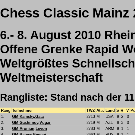
Chess Classic Mainz
6.- 8. August 2010 Rhei
Offene Grenke Rapid W
Weltgrößtes Schnellsch
Weltmeisterschaft
Rangliste: Stand nach der 1
Rang
Teilnehmer
TWZ
Attr.
Land
S
R
V
Pu
1.
GM Kamsky,Gata
2713
M
USA
9
2
0
2.
GM Gashimov,Vugar
2719
M
AZE
8
3
0
3.
GM Aronian,Levon
2783
M
ARM
9
1
1
4.
GM Bareev,Evgeni
2663
M
RUS
9
1
1