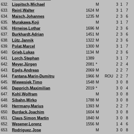
632.
Lippitsch,Michael
M
3
1
7
633.
Reinl,Walter
1624
M
3
1
7
634.
Maisch,Johannes
1235
M
2
3
6
635.
Murakawa,Koji
M
3
1
7
636.
Hirneise,Lothar
1696
M
2
3
6
637.
Burkhardt,Adrian
1451
M
2
3
6
638.
Lütz,Jannik
1322
M
2
3
6
639.
Polat,Marcel
1300
M
3
1
7
640.
Grieb,Lukas
1134
M
2
3
6
641.
Lorch,Stephan
1389
3
1
7
642.
Meyer,Jürgen
2081
*
2
2
4
643.
Egels,Andreas
2069
M
2
2
7
644.
Fantana,Marin-Dumitru
1966
M
ROU
2
2
7
645.
Wiewesiek,Timo
1548
M
3
0
8
646.
Dapprich,Maximilian
2019
*
3
0
4
647.
Kohl,Wolfram
M
3
0
8
648.
Sibahn,Mirko
1788
M
3
0
8
649.
Herrmany,Marius
1393
M
2
2
7
650.
Burdack,Joachim
1604
M
3
0
8
651.
Claus,Simon Martin
1840
M
3
0
8
652.
Wesener,Lorenz
1556
M
1
4
6
653.
Rodriguez,Jose
M
3
0
8