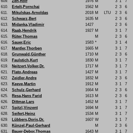
609.
Zeh,Rolf
1976
M
3
1
7
610.
Ertelt,Pornchai
1562
M
2
3
6
611.
Mikulskas,Arnoldas
2018
M
LTU
2
3
6
612.
Schwarz,Bert
1635
M
2
3
6
613.
Midanka,Vladimir
1427
2
3
6
614.
Raab,Hendrik
1927
M
3
1
7
615.
Rüter,Thomas
M
2
3
6
616.
Sauer,Eric
1583
*
3
1
4
617.
Mantler,Thorben
1665
M
3
1
7
618.
Grunwald,Günther
1710
M
2
3
6
619.
Faulstich,Kurt
1830
M
3
1
7
619.
Neitzert,Volker,Dr.
1717
M
3
1
7
621.
Flato,Andreas
1427
M
3
1
7
622.
Zeidler,Andre
1832
M
2
3
6
623.
Keeve,Martin
1912
M
3
1
7
624.
Schulz,Gerhard
1664
M
2
3
6
625.
Resa,Hans Farid
1613
M
2
3
6
626.
Dittmar,Lars
1452
M
3
1
7
627.
Spitzl,Vinzent
1694
M
3
1
7
628.
Seifert,Heinz
1534
M
3
1
7
629.
Lübbers,Doris,Dr.
1607
W
3
1
7
630.
Künzel,Paul-Gerhard
M
2
3
6
631.
Bauer-Debor,Thomas
1643
M
3
1
7