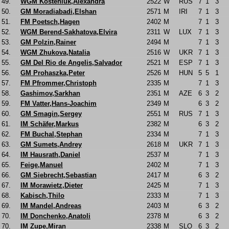
49.
WGM Kosteniuk,Alexandra
2522
W
RUS
7
1
3
50.
GM Moradiabadi,Elshan
2571
M
IRI
7
1
3
51.
FM Poetsch,Hagen
2402
M
7
1
3
52.
WGM Berend-Sakhatova,Elvira
2311
W
LUX
7
1
3
53.
GM Polzin,Rainer
2494
M
7
1
3
54.
WGM Zhukova,Natalia
2516
W
UKR
7
1
3
55.
GM Del Rio de Angelis,Salvador
2521
M
ESP
7
1
3
56.
GM Prohaszka,Peter
2526
M
HUN
5
5
1
57.
FM Pfrommer,Christoph
2335
M
7
1
3
58.
Gashimov,Sarkhan
2351
M
AZE
6
3
2
59.
FM Vatter,Hans-Joachim
2349
M
6
3
2
60.
GM Smagin,Sergey
2551
M
RUS
7
1
3
61.
IM Schäfer,Markus
2382
M
6
3
2
62.
FM Buchal,Stephan
2334
M
7
1
3
63.
GM Sumets,Andrey
2618
M
UKR
7
1
3
64.
IM Hausrath,Daniel
2537
M
7
1
3
65.
Feige,Manuel
2402
M
7
1
3
66.
GM Siebrecht,Sebastian
2417
M
6
3
2
67.
IM Morawietz,Dieter
2425
M
7
1
3
68.
Kabisch,Thilo
2333
M
7
1
3
69.
IM Mandel,Andreas
2403
M
6
3
2
70.
IM Donchenko,Anatoli
2378
M
6
3
2
70.
IM Zupe,Miran
2338
M
SLO
6
3
2