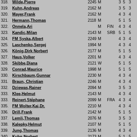
318.
Wilde,Pierre
2245
M
3
5
3
319.
Kuhn,Andreas
2162
M
3
5
3
320.
Mayer,Frank
2162
M
4
3
4
321.
Hermann,Thomas
2118
M
5
1
5
322.
Onnela,Ari
M
FIN
4
3
4
323.
Kandic,Milan
2143
M
SRB
5
1
5
324.
FM Syska,Albert
2249
M
4
3
4
325.
Laschenko,Sergej
1994
M
4
3
4
326.
König,Dirk Norbert
2177
M
5
1
5
327.
Haus,Volker
2201
M
4
3
4
328.
Skibbe,Diana
2121
W
5
1
5
329.
Conrad,Maurice
1998
M
5
1
5
330.
Kirschbaum,Gunnar
2230
M
4
3
4
331.
Braun, Christian
2246
M
4
3
4
332.
Dziewas,Rainer
2094
M
3
5
3
333.
Klee,Helmut
2143
M
4
3
4
333.
Reinert,Stéphane
2099
M
FRA
4
3
4
335.
FM Wolter,Kai,Dr.
2210
M
4
3
4
336.
Drill,Frank
2142
M
5
1
5
337.
Lemli,Thomas
2076
M
3
5
3
338.
Kalepky,Helmut
2107
M
5
1
5
339.
Jung,Thomas
2136
M
4
3
4
340.
Kuhn,Norbert
2173
M
5
1
5