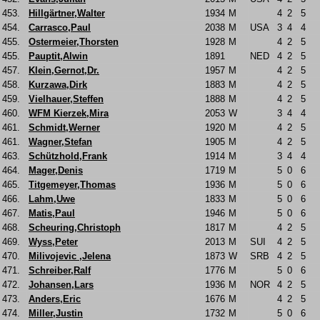
453.
Hillgärtner,Walter
1934
M
4
2
5
454.
Carrasco,Paul
2038
M
USA
3
4
4
455.
Ostermeier,Thorsten
1928
M
4
2
5
455.
Pauptit,Alwin
1891
NED
4
2
5
457.
Klein,Gernot,Dr.
1957
M
4
2
5
458.
Kurzawa,Dirk
1883
M
4
2
5
459.
Vielhauer,Steffen
1888
M
4
2
5
460.
WFM Kierzek,Mira
2053
W
3
4
4
461.
Schmidt,Werner
1920
M
4
2
5
461.
Wagner,Stefan
1905
M
4
2
5
463.
Schützhold,Frank
1914
M
3
4
4
464.
Mager,Denis
1719
M
5
0
6
465.
Titgemeyer,Thomas
1936
M
5
0
6
466.
Lahm,Uwe
1833
M
5
0
6
467.
Matis,Paul
1946
M
5
0
6
468.
Scheuring,Christoph
1817
M
4
2
5
469.
Wyss,Peter
2013
M
SUI
4
2
5
470.
Milivojevic ,Jelena
1873
W
SRB
4
2
5
471.
Schreiber,Ralf
1776
M
5
0
6
472.
Johansen,Lars
1936
M
NOR
4
2
5
473.
Anders,Eric
1676
M
4
2
5
474.
Miller,Justin
1732
M
5
0
6