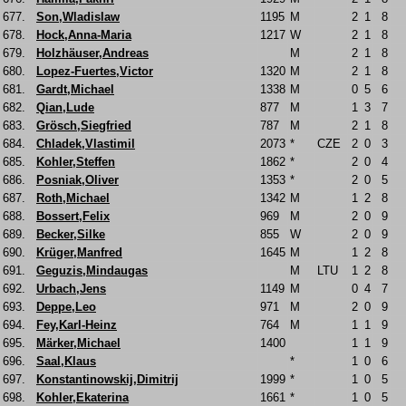
677.
Son,Wladislaw
1195
M
2
1
8
678.
Hock,Anna-Maria
1217
W
2
1
8
679.
Holzhäuser,Andreas
M
2
1
8
680.
Lopez-Fuertes,Victor
1320
M
2
1
8
681.
Gardt,Michael
1338
M
0
5
6
682.
Qian,Lude
877
M
1
3
7
683.
Grösch,Siegfried
787
M
2
1
8
684.
Chladek,Vlastimil
2073
*
CZE
2
0
3
685.
Kohler,Steffen
1862
*
2
0
4
686.
Posniak,Oliver
1353
*
2
0
5
687.
Roth,Michael
1342
M
1
2
8
688.
Bossert,Felix
969
M
2
0
9
689.
Becker,Silke
855
W
2
0
9
690.
Krüger,Manfred
1645
M
1
2
8
691.
Geguzis,Mindaugas
M
LTU
1
2
8
692.
Urbach,Jens
1149
M
0
4
7
693.
Deppe,Leo
971
M
2
0
9
694.
Fey,Karl-Heinz
764
M
1
1
9
695.
Märker,Michael
1400
1
1
9
696.
Saal,Klaus
*
1
0
6
697.
Konstantinowskij,Dimitrij
1999
*
1
0
5
698.
Kohler,Ekaterina
1661
*
1
0
5