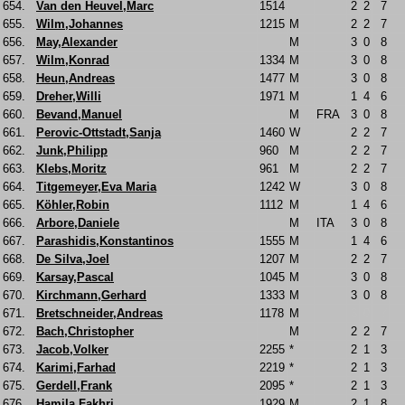
654.
Van den Heuvel,Marc
1514
2
2
7
655.
Wilm,Johannes
1215
M
2
2
7
656.
May,Alexander
M
3
0
8
657.
Wilm,Konrad
1334
M
3
0
8
658.
Heun,Andreas
1477
M
3
0
8
659.
Dreher,Willi
1971
M
1
4
6
660.
Bevand,Manuel
M
FRA
3
0
8
661.
Perovic-Ottstadt,Sanja
1460
W
2
2
7
662.
Junk,Philipp
960
M
2
2
7
663.
Klebs,Moritz
961
M
2
2
7
664.
Titgemeyer,Eva Maria
1242
W
3
0
8
665.
Köhler,Robin
1112
M
1
4
6
666.
Arbore,Daniele
M
ITA
3
0
8
667.
Parashidis,Konstantinos
1555
M
1
4
6
668.
De Silva,Joel
1207
M
2
2
7
669.
Karsay,Pascal
1045
M
3
0
8
670.
Kirchmann,Gerhard
1333
M
3
0
8
671.
Bretschneider,Andreas
1178
M
3
0
7
672.
Bach,Christopher
M
2
2
7
673.
Jacob,Volker
2255
*
2
1
3
674.
Karimi,Farhad
2219
*
2
1
3
675.
Gerdell,Frank
2095
*
2
1
3
676.
Hamila,Fakhri
1929
M
2
1
8