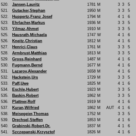
520.
Jansen,Lauritz
1781
M
3
3
5
521.
Gutacker,Stephan
1950
M
3
3
5
522.
Huppertz,Franz Josef
1794
M
4
1
6
523.
Ehrlacher,Markus
1936
M
3
3
5
523.
Yilmaz,Ahmet
1910
M
3
3
5
525.
Hausrath,Michaela
1747
W
4
1
6
526.
Kneitz,Christian
1812
M
4
1
6
527.
Henrici,Claus
1761
M
3
3
5
528.
Armbrust,Matthias
1813
M
3
3
5
529.
Gross,Reinhard
1487
M
4
1
6
530.
Fugmann,Bernd
1677
M
4
1
6
531.
Lazarov,Alexander
1658
M
4
1
6
532.
Hackstein,Urs
1729
M
3
3
5
533.
Paff,Uwe
1825
M
4
1
6
534.
Eschle,Hubert
1923
M
3
3
5
535.
Baskin,Robert
1862
M
3
3
5
536.
Plattner,Rolf
1919
M
4
1
6
537.
Kuran,Wilfried
1862
M
AUT
4
1
6
538.
Meisegeier,Thomas
1752
M
3
3
5
539.
Drechsel,Steffen
1853
M
4
1
6
540.
Grabinski,Robert,Dr.
1837
M
4
1
6
541.
Szczepanski,Krzysztof
1826
M
4
1
6