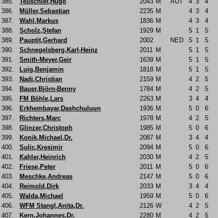
385.
Teuschler,Hugo
2043
M
AUT
4
3
4
386.
Müller,Sebastian
2235
M
4
3
4
387.
Wahl,Markus
1836
M
4
3
4
388.
Scholz,Stefan
1929
M
5
1
5
389.
Pauptit,Gerhard
2002
NED
5
1
5
390.
Schnegelsberg,Karl-Heinz
2011
M
5
1
5
391.
Smith-Meyer,Geir
1639
M
5
1
5
392.
Luig,Benjamin
1818
M
5
1
5
393.
Nadj,Christian
2159
M
4
2
5
394.
Bauer,Björn-Benny
1784
M
4
2
5
395.
FM Böhle,Lars
2263
M
3
4
4
396.
Erkhembayar,Dashchuluun
1936
M
5
0
6
397.
Richters,Marc
1978
M
4
2
5
398.
Glinzer,Christoph
1985
M
5
0
6
399.
Konik,Michael,Dr.
2087
M
3
4
4
400.
Sulic,Kresimir
2094
M
5
0
6
401.
Kahler,Heinrich
2030
M
4
2
5
402.
Friese,Peter
2011
M
5
0
6
403.
Meschke,Andreas
2147
M
5
0
6
404.
Reimold,Dirk
2033
M
3
4
4
405.
Walda,Michael
1959
M
5
0
6
406.
WFM Stangl,Anita,Dr.
2126
W
4
2
5
407.
Kern,Johannes,Dr.
2280
M
4
2
5