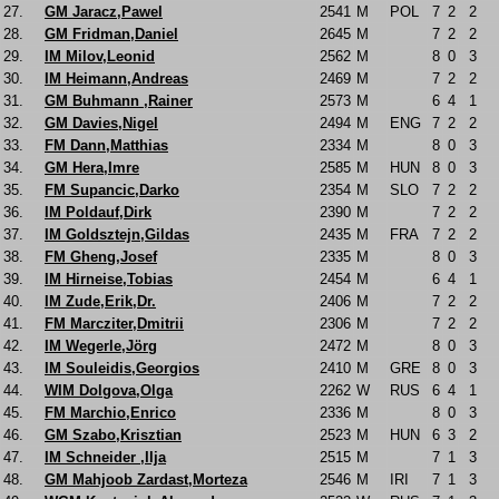
27.
GM Jaracz,Pawel
2541
M
POL
7
2
2
28.
GM Fridman,Daniel
2645
M
7
2
2
29.
IM Milov,Leonid
2562
M
8
0
3
30.
IM Heimann,Andreas
2469
M
7
2
2
31.
GM Buhmann ,Rainer
2573
M
6
4
1
32.
GM Davies,Nigel
2494
M
ENG
7
2
2
33.
FM Dann,Matthias
2334
M
8
0
3
34.
GM Hera,Imre
2585
M
HUN
8
0
3
35.
FM Supancic,Darko
2354
M
SLO
7
2
2
36.
IM Poldauf,Dirk
2390
M
7
2
2
37.
IM Goldsztejn,Gildas
2435
M
FRA
7
2
2
38.
FM Gheng,Josef
2335
M
8
0
3
39.
IM Hirneise,Tobias
2454
M
6
4
1
40.
IM Zude,Erik,Dr.
2406
M
7
2
2
41.
FM Marcziter,Dmitrii
2306
M
7
2
2
42.
IM Wegerle,Jörg
2472
M
8
0
3
43.
IM Souleidis,Georgios
2410
M
GRE
8
0
3
44.
WIM Dolgova,Olga
2262
W
RUS
6
4
1
45.
FM Marchio,Enrico
2336
M
8
0
3
46.
GM Szabo,Krisztian
2523
M
HUN
6
3
2
47.
IM Schneider ,Ilja
2515
M
7
1
3
48.
GM Mahjoob Zardast,Morteza
2546
M
IRI
7
1
3