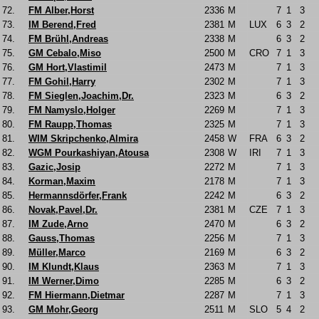
72.
FM Alber,Horst
2336
M
7
1
3
73.
IM Berend,Fred
2381
M
LUX
6
3
2
74.
FM Brühl,Andreas
2338
M
6
3
2
75.
GM Cebalo,Miso
2500
M
CRO
7
1
3
76.
GM Hort,Vlastimil
2473
M
7
1
3
77.
FM Gohil,Harry
2302
M
7
1
3
78.
FM Sieglen,Joachim,Dr.
2323
M
6
3
2
79.
FM Namyslo,Holger
2269
M
7
1
3
80.
FM Raupp,Thomas
2325
M
7
1
3
81.
WIM Skripchenko,Almira
2458
W
FRA
6
3
2
82.
WGM Pourkashiyan,Atousa
2308
W
IRI
7
1
3
83.
Gazic,Josip
2272
M
7
1
3
84.
Korman,Maxim
2178
M
7
1
3
85.
Hermannsdörfer,Frank
2242
M
6
3
2
86.
Novak,Pavel,Dr.
2381
M
CZE
7
1
3
87.
IM Zude,Arno
2470
M
6
3
2
88.
Gauss,Thomas
2256
M
7
1
3
89.
Müller,Marco
2169
M
6
3
2
90.
IM Klundt,Klaus
2363
M
7
1
3
91.
IM Werner,Dimo
2285
M
6
3
2
92.
FM Hiermann,Dietmar
2287
M
7
1
3
93.
GM Mohr,Georg
2511
M
SLO
5
4
2