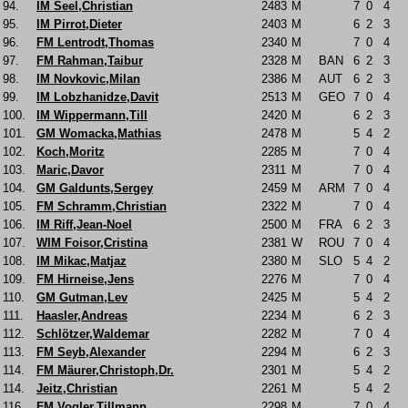
94.
IM Seel,Christian
2483
M
7
0
4
95.
IM Pirrot,Dieter
2403
M
6
2
3
96.
FM Lentrodt,Thomas
2340
M
7
0
4
97.
FM Rahman,Taibur
2328
M
BAN
6
2
3
98.
IM Novkovic,Milan
2386
M
AUT
6
2
3
99.
IM Lobzhanidze,Davit
2513
M
GEO
7
0
4
100.
IM Wippermann,Till
2420
M
6
2
3
101.
GM Womacka,Mathias
2478
M
5
4
2
102.
Koch,Moritz
2285
M
7
0
4
103.
Maric,Davor
2311
M
7
0
4
104.
GM Galdunts,Sergey
2459
M
ARM
7
0
4
105.
FM Schramm,Christian
2322
M
7
0
4
106.
IM Riff,Jean-Noel
2500
M
FRA
6
2
3
107.
WIM Foisor,Cristina
2381
W
ROU
7
0
4
108.
IM Mikac,Matjaz
2380
M
SLO
5
4
2
109.
FM Hirneise,Jens
2276
M
7
0
4
110.
GM Gutman,Lev
2425
M
5
4
2
111.
Haasler,Andreas
2234
M
6
2
3
112.
Schlötzer,Waldemar
2282
M
7
0
4
113.
FM Seyb,Alexander
2294
M
6
2
3
114.
FM Mäurer,Christoph,Dr.
2301
M
5
4
2
114.
Jeitz,Christian
2261
M
5
4
2
116.
FM Vogler,Tillmann
2298
M
7
0
4