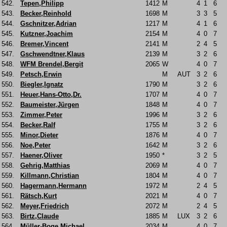
542.
Tepen,Philipp
1412
M
4
1
6
543.
Becker,Reinhold
1698
M
3
3
5
544.
Gschnitzer,Adrian
1217
M
4
1
6
545.
Kutzner,Joachim
2154
M
4
0
7
546.
Bremer,Vincent
2141
M
2
4
5
547.
Gschwendtner,Klaus
2139
M
3
2
6
548.
WFM Brendel,Bergit
2065
W
4
0
7
549.
Petsch,Erwin
M
AUT
3
2
6
550.
Biegler,Ignatz
1790
M
3
2
6
551.
Heuer,Hans-Otto,Dr.
1707
M
4
0
7
552.
Baumeister,Jürgen
1848
M
4
0
7
553.
Zimmer,Peter
1996
M
3
2
6
554.
Becker,Ralf
1755
M
3
2
6
555.
Minor,Dieter
1876
M
4
0
7
556.
Noe,Peter
1642
M
3
2
6
557.
Haener,Oliver
1950
*
3
2
5
558.
Gehrig,Matthias
2069
M
4
0
7
559.
Killmann,Christian
1804
M
4
0
7
560.
Hagermann,Hermann
1972
M
2
4
5
561.
Rätsch,Kurt
2021
M
4
0
7
562.
Meyer,Friedrich
2072
M
2
4
5
563.
Birtz,Claude
1885
M
LUX
3
2
6
564.
Müller-Boge,Michael
2034
M
4
0
7