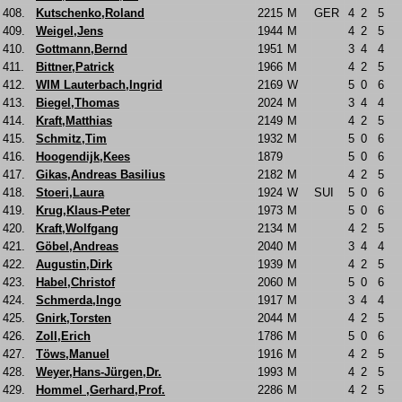
408.
Kutschenko,Roland
2215
M
GER
4
2
5
409.
Weigel,Jens
1944
M
4
2
5
410.
Gottmann,Bernd
1951
M
3
4
4
411.
Bittner,Patrick
1966
M
4
2
5
412.
WIM Lauterbach,Ingrid
2169
W
5
0
6
413.
Biegel,Thomas
2024
M
3
4
4
414.
Kraft,Matthias
2149
M
4
2
5
415.
Schmitz,Tim
1932
M
5
0
6
416.
Hoogendijk,Kees
1879
5
0
6
417.
Gikas,Andreas Basilius
2182
M
4
2
5
418.
Stoeri,Laura
1924
W
SUI
5
0
6
419.
Krug,Klaus-Peter
1973
M
5
0
6
420.
Kraft,Wolfgang
2134
M
4
2
5
421.
Göbel,Andreas
2040
M
3
4
4
422.
Augustin,Dirk
1939
M
4
2
5
423.
Habel,Christof
2060
M
5
0
6
424.
Schmerda,Ingo
1917
M
3
4
4
425.
Gnirk,Torsten
2044
M
4
2
5
426.
Zoll,Erich
1786
M
5
0
6
427.
Töws,Manuel
1916
M
4
2
5
428.
Weyer,Hans-Jürgen,Dr.
1993
M
4
2
5
429.
Hommel ,Gerhard,Prof.
2286
M
4
2
5