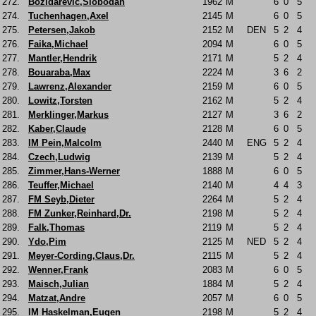
272.
Bozidarevic,Slobodan
1962
M
6
0
5
274.
Tuchenhagen,Axel
2145
M
6
0
5
275.
Petersen,Jakob
2152
M
DEN
5
2
4
276.
Faika,Michael
2094
M
6
0
5
277.
Mantler,Hendrik
2171
M
5
2
4
278.
Bouaraba,Max
2224
M
3
6
2
279.
Lawrenz,Alexander
2159
M
6
0
5
280.
Lowitz,Torsten
2162
M
5
2
4
281.
Merklinger,Markus
2127
M
3
6
2
282.
Kaber,Claude
2128
M
6
0
5
283.
IM Pein,Malcolm
2440
M
ENG
5
2
4
284.
Czech,Ludwig
2139
M
5
2
4
285.
Zimmer,Hans-Werner
1888
M
6
0
5
286.
Teuffer,Michael
2140
M
4
4
3
287.
FM Seyb,Dieter
2264
M
5
2
4
288.
FM Zunker,Reinhard,Dr.
2198
M
5
2
4
289.
Falk,Thomas
2119
M
5
2
4
290.
Ydo,Pim
2125
M
NED
5
2
4
291.
Meyer-Cording,Claus,Dr.
2115
M
5
2
4
292.
Wenner,Frank
2083
M
6
0
5
293.
Maisch,Julian
1884
M
5
2
4
294.
Matzat,Andre
2057
M
6
0
5
295.
IM Haskelman,Eugen
2198
M
5
2
4