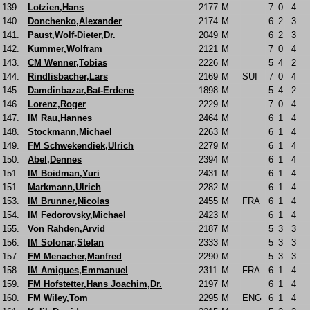
139.
Lotzien,Hans
2177
M
7
0
4
140.
Donchenko,Alexander
2174
M
6
2
3
141.
Paust,Wolf-Dieter,Dr.
2049
M
6
2
3
142.
Kummer,Wolfram
2121
M
7
0
4
143.
CM Wenner,Tobias
2226
M
5
4
2
144.
Rindlisbacher,Lars
2169
M
SUI
7
0
4
145.
Damdinbazar,Bat-Erdene
1898
M
5
4
2
146.
Lorenz,Roger
2229
M
7
0
4
147.
IM Rau,Hannes
2464
M
6
1
4
148.
Stockmann,Michael
2263
M
6
1
4
149.
FM Schwekendiek,Ulrich
2279
M
6
1
4
150.
Abel,Dennes
2394
M
6
1
4
151.
IM Boidman,Yuri
2431
M
6
1
4
151.
Markmann,Ulrich
2282
M
6
1
4
153.
IM Brunner,Nicolas
2455
M
FRA
6
1
4
154.
IM Fedorovsky,Michael
2423
M
6
1
4
155.
Von Rahden,Arvid
2187
M
5
3
3
156.
IM Solonar,Stefan
2333
M
5
3
3
157.
FM Menacher,Manfred
2290
M
5
3
3
158.
IM Amigues,Emmanuel
2311
M
FRA
6
1
4
159.
FM Hofstetter,Hans Joachim,Dr.
2197
M
6
1
4
160.
FM Wiley,Tom
2295
M
ENG
6
1
4