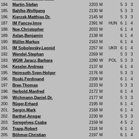
184.
Martin,Stefan
2203
M
5
3
3
185.
Bahlke,Wolfgang
2130
M
5
3
3
186.
Kierzek,Matthias,Dr.
2145
M
5
3
3
187.
IM Fancsy,Imre
2391
M
HUN
6
1
4
188.
Noe,Christopher
2033
M
6
1
4
189.
Aslan,Benjamin
2138
M
6
1
4
190.
Müller,Markus
2163
M
6
1
4
191.
IM Sobolevsky,Leonid
2257
M
UKR
6
1
4
192.
Wendel,Stephan
2269
M
5
3
3
193.
WGM Jaracz,Barbara
2280
W
POL
5
3
3
194.
Kessler,Andreas
2137
M
6
1
4
195.
Heimsoth,Sven-Holger
2176
M
5
3
3
196.
Roski,Ferdinand
2208
M
6
1
4
197.
Bree,Thomas
2233
M
5
3
3
198.
Herbold,Manfred
2172
M
6
1
4
199.
Wichmann,Daniel,Dr.
2177
M
5
3
3
200.
Rüger,Erhard
2195
M
6
1
4
201.
Sergin,Mark
2168
M
6
1
4
202.
Barthel,Ansgar
2230
M
5
3
3
203.
Seregelyes,Csaba
2159
M
4
5
2
204.
Trapp,Robert
2118
M
6
1
4
205.
Böhmer,Christian
2197
M
6
1
4