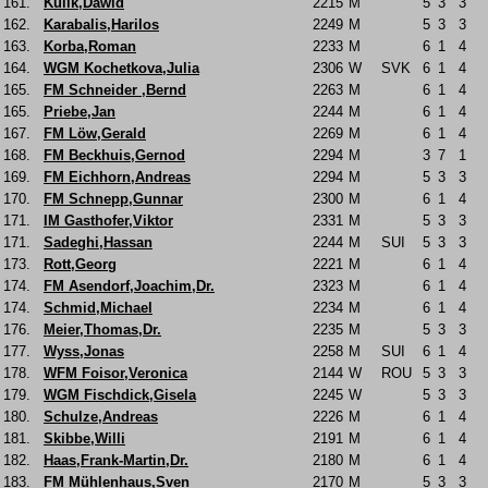
161.
Kulik,Dawid
2215
M
5
3
3
162.
Karabalis,Harilos
2249
M
5
3
3
163.
Korba,Roman
2233
M
6
1
4
164.
WGM Kochetkova,Julia
2306
W
SVK
6
1
4
165.
FM Schneider ,Bernd
2263
M
6
1
4
165.
Priebe,Jan
2244
M
6
1
4
167.
FM Löw,Gerald
2269
M
6
1
4
168.
FM Beckhuis,Gernod
2294
M
3
7
1
169.
FM Eichhorn,Andreas
2294
M
5
3
3
170.
FM Schnepp,Gunnar
2300
M
6
1
4
171.
IM Gasthofer,Viktor
2331
M
5
3
3
171.
Sadeghi,Hassan
2244
M
SUI
5
3
3
173.
Rott,Georg
2221
M
6
1
4
174.
FM Asendorf,Joachim,Dr.
2323
M
6
1
4
174.
Schmid,Michael
2234
M
6
1
4
176.
Meier,Thomas,Dr.
2235
M
5
3
3
177.
Wyss,Jonas
2258
M
SUI
6
1
4
178.
WFM Foisor,Veronica
2144
W
ROU
5
3
3
179.
WGM Fischdick,Gisela
2245
W
5
3
3
180.
Schulze,Andreas
2226
M
6
1
4
181.
Skibbe,Willi
2191
M
6
1
4
182.
Haas,Frank-Martin,Dr.
2180
M
6
1
4
183.
FM Mühlenhaus,Sven
2170
M
5
3
3