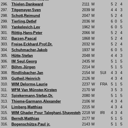
296.
Thielen,Dankward
2111
M
5
2
4
297.
Titgemeyer,Sven
2039
M
4
4
3
298.
Schott,Reimund
2047
M
5
2
4
299.
Tierling,Detlef
2036
M
6
0
5
300.
Yankelevich,Lev
1962
M
6
0
5
301.
Röttig,Hans-Peter
2066
M
5
2
4
302.
Barzen,Pascal
1868
M
5
2
4
303.
Freise,Eckhard,Prof.Dr.
2032
M
5
2
4
304.
Schuhmacher,Jakob
1937
M
6
0
5
305.
Hütte,Stefan
2048
M
4
4
3
306.
IM Seul,Georg
2435
M
5
1
5
307.
Böhm,Jürgen
2214
M
5
1
5
308.
Rindlisbacher,Jan
2154
M
SUI
4
3
4
309.
Gutheil,Heinrich
2126
M
4
3
4
310.
WIM Delorme,Laurie
2237
W
FRA
5
1
5
311.
WFM Van Münster,Kirsten
2170
W
3
5
3
312.
Spiekermann,Stefan,Dr.
2080
M
5
1
5
313.
Thieme-Garmann,Alexander
2106
M
4
3
4
314.
Limberg,Matthias
2215
M
4
3
4
315.
WIM Ghader Pour Taleghani,Shayesteh
2218
W
IRI
4
3
4
316.
Berndt,Matthias
2177
M
5
1
5
316.
Bogenschütze,Paul jr.
2143
M
5
1
5