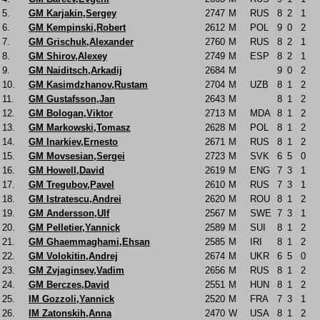
5.
GM Karjakin,Sergey
2747
M
RUS
8
2
1
6.
GM Kempinski,Robert
2612
M
POL
9
0
2
7.
GM Grischuk,Alexander
2760
M
RUS
8
2
1
8.
GM Shirov,Alexey
2749
M
ESP
8
2
1
9.
GM Naiditsch,Arkadij
2684
M
9
0
2
10.
GM Kasimdzhanov,Rustam
2704
M
UZB
8
1
2
11.
GM Gustafsson,Jan
2643
M
8
1
2
12.
GM Bologan,Viktor
2713
M
MDA
8
1
2
13.
GM Markowski,Tomasz
2628
M
POL
8
1
2
14.
GM Inarkiev,Ernesto
2671
M
RUS
8
1
2
15.
GM Movsesian,Sergei
2723
M
SVK
6
5
0
16.
GM Howell,David
2619
M
ENG
7
3
1
17.
GM Tregubov,Pavel
2610
M
RUS
7
3
1
18.
GM Istratescu,Andrei
2620
M
ROU
8
1
2
19.
GM Andersson,Ulf
2567
M
SWE
7
3
1
20.
GM Pelletier,Yannick
2589
M
SUI
8
1
2
21.
GM Ghaemmaghami,Ehsan
2585
M
IRI
8
1
2
22.
GM Volokitin,Andrej
2674
M
UKR
6
5
0
23.
GM Zvjaginsev,Vadim
2656
M
RUS
8
1
2
24.
GM Berczes,David
2551
M
HUN
8
1
2
25.
IM Gozzoli,Yannick
2520
M
FRA
7
3
1
26.
IM Zatonskih,Anna
2470
W
USA
8
1
2