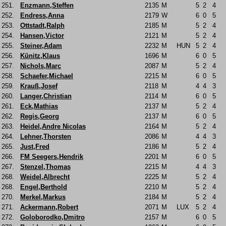
251.
Enzmann,Steffen
2135
M
5
2
4
252.
Endress,Anna
2179
W
6
0
5
253.
Ottstadt,Ralph
2185
M
5
2
4
254.
Hansen,Victor
2121
M
5
2
4
255.
Steiner,Adam
2232
M
HUN
5
2
4
256.
Künitz,Klaus
1696
M
6
0
5
257.
Nichols,Marc
2087
M
5
2
4
258.
Schaefer,Michael
2215
M
6
0
5
259.
Krauß,Josef
2118
M
4
4
3
260.
Langer,Christian
2114
M
6
0
5
261.
Eck,Mathias
2137
M
5
2
4
262.
Regis,Georg
2137
M
6
0
5
263.
Heidel,Andre Nicolas
2164
M
5
2
4
264.
Lehner,Thorsten
2086
M
4
4
3
265.
Just,Fred
2186
M
5
2
4
266.
FM Seegers,Hendrik
2201
M
6
0
5
267.
Stenzel,Thomas
2215
M
4
4
3
268.
Weidel,Albrecht
2225
M
5
2
4
268.
Engel,Berthold
2210
M
5
2
4
270.
Merkel,Markus
2184
M
5
2
4
271.
Ackermann,Robert
2071
M
LUX
5
2
4
272.
Goloborodko,Dmitro
2157
M
6
0
5