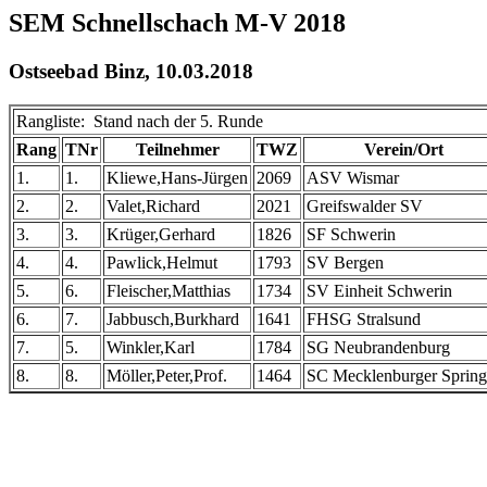
SEM Schnellschach M-V 2018
Ostseebad Binz, 10.03.2018
Rangliste: Stand nach der 5. Runde
Rang
TNr
Teilnehmer
TWZ
Verein/Ort
1.
1.
Kliewe,Hans-Jürgen
2069
ASV Wismar
2.
2.
Valet,Richard
2021
Greifswalder SV
3.
3.
Krüger,Gerhard
1826
SF Schwerin
4.
4.
Pawlick,Helmut
1793
SV Bergen
5.
6.
Fleischer,Matthias
1734
SV Einheit Schwerin
6.
7.
Jabbusch,Burkhard
1641
FHSG Stralsund
7.
5.
Winkler,Karl
1784
SG Neubrandenburg
8.
8.
Möller,Peter,Prof.
1464
SC Mecklenburger Spring