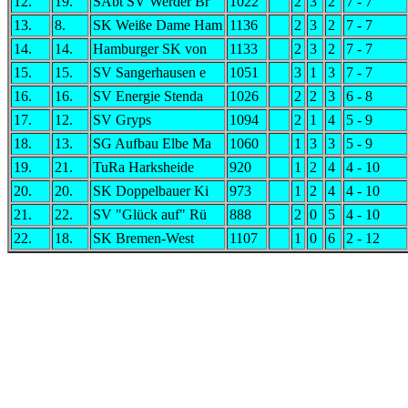
12.
19.
SAbt SV Werder Br
1022
2
3
2
7 - 7
13.
8.
SK Weiße Dame Ham
1136
2
3
2
7 - 7
14.
14.
Hamburger SK von
1133
2
3
2
7 - 7
15.
15.
SV Sangerhausen e
1051
3
1
3
7 - 7
16.
16.
SV Energie Stenda
1026
2
2
3
6 - 8
17.
12.
SV Gryps
1094
2
1
4
5 - 9
18.
13.
SG Aufbau Elbe Ma
1060
1
3
3
5 - 9
19.
21.
TuRa Harksheide
920
1
2
4
4 - 10
20.
20.
SK Doppelbauer Ki
973
1
2
4
4 - 10
21.
22.
SV "Glück auf" Rü
888
2
0
5
4 - 10
22.
18.
SK Bremen-West
1107
1
0
6
2 - 12