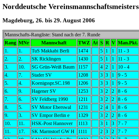
Norddeutsche Vereinsmannschaftsmeisters
Magdeburg, 26. bis 29. August 2006
Mannschafts-Rangliste: Stand nach der 7. Runde
Rang
MNr
Mannschaft
TWZ
At
S
R
V
Man.Pkt.
1.
1.
TuS Makkabi Berli
1474
5
1
1
11 - 3
2.
2.
SK Ricklingen
1430
5
1
1
11 - 3
3.
10.
SG Grün-Weiß Baum
1157
4
2
1
10 - 4
4.
7.
Stader SV
1208
3
3
1
9 - 5
5.
4.
Koenigsspr.SC.198
1206
3
3
1
9 - 5
6.
9.
Hagener SV
1253
3
2
2
8 - 6
7.
6.
SV Feldberg 1990
1211
3
2
2
8 - 6
8.
5.
SV Motor Eberswal
1231
2
4
1
8 - 6
9.
3.
SV Empor Berlin e
1329
3
2
2
8 - 6
10.
11.
HSK-Post Hannover
1113
3
1
3
7 - 7
11.
17.
SK Marmstorf GW H
1111
2
3
2
7 - 7