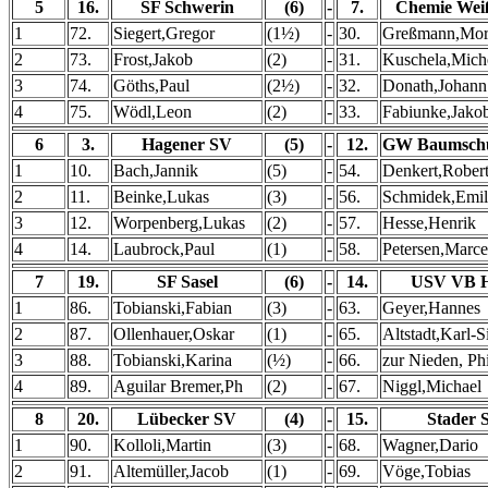
5
16.
SF Schwerin
(6)
-
7.
Chemie Wei
1
72.
Siegert,Gregor
(1½)
-
30.
Greßmann,Mor
2
73.
Frost,Jakob
(2)
-
31.
Kuschela,Mich
3
74.
Göths,Paul
(2½)
-
32.
Donath,Johann
4
75.
Wödl,Leon
(2)
-
33.
Fabiunke,Jako
6
3.
Hagener SV
(5)
-
12.
GW Baumsch
1
10.
Bach,Jannik
(5)
-
54.
Denkert,Rober
2
11.
Beinke,Lukas
(3)
-
56.
Schmidek,Emil
3
12.
Worpenberg,Lukas
(2)
-
57.
Hesse,Henrik
4
14.
Laubrock,Paul
(1)
-
58.
Petersen,Marce
7
19.
SF Sasel
(6)
-
14.
USV VB H
1
86.
Tobianski,Fabian
(3)
-
63.
Geyer,Hannes
2
87.
Ollenhauer,Oskar
(1)
-
65.
Altstadt,Karl-
3
88.
Tobianski,Karina
(½)
-
66.
zur Nieden, Phi
4
89.
Aguilar Bremer,Ph
(2)
-
67.
Niggl,Michael
8
20.
Lübecker SV
(4)
-
15.
Stader 
1
90.
Kolloli,Martin
(3)
-
68.
Wagner,Dario
2
91.
Altemüller,Jacob
(1)
-
69.
Vöge,Tobias