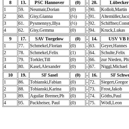
8
13.
PSC Hannover
(0)
-
20.
Lübecker
1
59.
Neumair,Dorian
(0)
-
90.
Kolloli,Martin
2
60.
Gisy,Gianna
(½)
-
91.
Altemüller,Jac
3
61.
Pysmennyy,Illya
(½)
-
92.
Schiffner,Cons
4
62.
Gisy,Gemma
(0)
-
94.
Kruck,Lukas
9
17.
SAV Torgelow
(0)
-
14.
USV VB H
1
77.
Schmekel,Florian
(0)
-
63.
Geyer,Hannes
2
78.
Schmekel,Felix
(1)
-
64.
Schulte,Felix
3
79.
Torkler,Till
(0)
-
66.
zur Nieden, Phi
4
80.
Kasel,Alexander
(0)
-
67.
Niggl,Michael
10
19.
SF Sasel
(0)
-
16.
SF Schwe
1
86.
Tobianski,Fabian
(0)
-
72.
Siegert,Gregor
2
88.
Tobianski,Karina
(0)
-
73.
Frost,Jakob
3
89.
Aguilar Bremer,Ph
(0)
-
74.
Göths,Paul
4
95.
Packheiser, Paul
(0)
-
75.
Wödl,Leon