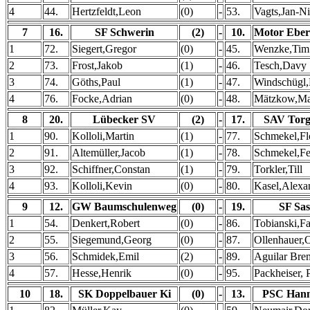
4
44.
Hertzfeldt,Leon
(0)
-
53.
Vagts,Jan-Ni
7
16.
SF Schwerin
(2)
-
10.
Motor Eber
1
72.
Siegert,Gregor
(0)
-
45.
Wenzke,Tim
2
73.
Frost,Jakob
(1)
-
46.
Tesch,Davy
3
74.
Göths,Paul
(1)
-
47.
Windschügl,
4
76.
Focke,Adrian
(0)
-
48.
Mätzkow,Ma
8
20.
Lübecker SV
(2)
-
17.
SAV Torg
1
90.
Kolloli,Martin
(1)
-
77.
Schmekel,Fl
2
91.
Altemüller,Jacob
(1)
-
78.
Schmekel,Fe
3
92.
Schiffner,Constan
(1)
-
79.
Torkler,Till
4
93.
Kolloli,Kevin
(0)
-
80.
Kasel,Alexa
9
12.
GW Baumschulenweg
(0)
-
19.
SF Sas
1
54.
Denkert,Robert
(0)
-
86.
Tobianski,F
2
55.
Siegemund,Georg
(0)
-
87.
Ollenhauer,
3
56.
Schmidek,Emil
(2)
-
89.
Aguilar Bre
4
57.
Hesse,Henrik
(0)
-
95.
Packheiser, 
10
18.
SK Doppelbauer Ki
(0)
-
13.
PSC Hann