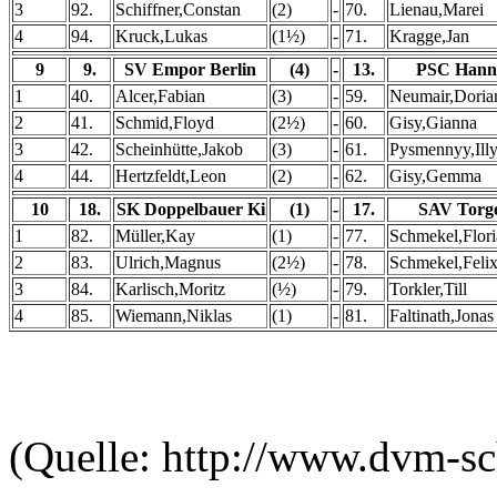
3
92.
Schiffner,Constan
(2)
-
70.
Lienau,Marei
4
94.
Kruck,Lukas
(1½)
-
71.
Kragge,Jan
9
9.
SV Empor Berlin
(4)
-
13.
PSC Hann
1
40.
Alcer,Fabian
(3)
-
59.
Neumair,Doria
2
41.
Schmid,Floyd
(2½)
-
60.
Gisy,Gianna
3
42.
Scheinhütte,Jakob
(3)
-
61.
Pysmennyy,Ill
4
44.
Hertzfeldt,Leon
(2)
-
62.
Gisy,Gemma
10
18.
SK Doppelbauer Ki
(1)
-
17.
SAV Torg
1
82.
Müller,Kay
(1)
-
77.
Schmekel,Flor
2
83.
Ulrich,Magnus
(2½)
-
78.
Schmekel,Feli
3
84.
Karlisch,Moritz
(½)
-
79.
Torkler,Till
4
85.
Wiemann,Niklas
(1)
-
81.
Faltinath,Jonas
(Quelle: http://www.dvm-sc