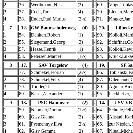
2
36.
Werthmann,Nils
(2)
-
69.
Vöge,Tobias
3
37.
Cech,Tim
(4)
-
70.
Lienau,Mare
4
38.
Ender,Paul Marius
(2½)
-
71.
Kragge,Jan
7
12.
GW Baumschulenweg
(4)
-
20.
Lübecke
1
54.
Denkert,Robert
(1)
-
90.
Kolloli,Mart
2
55.
Siegemund,Georg
(3)
-
92.
Schiffner,Co
3
57.
Hesse,Henrik
(1)
-
93.
Kolloli,Kevi
4
58.
Petersen,Marcel
(1½)
-
94.
Kruck,Luka
8
17.
SAV Torgelow
(4)
-
19.
SF Sa
1
77.
Schmekel,Florian
(2½)
-
86.
Tobianski,F
2
78.
Schmekel,Felix
(4)
-
87.
Ollenhauer,
3
79.
Torkler,Till
(1)
-
89.
Aguilar Bre
4
80.
Kasel,Alexander
(1)
-
95.
Packheiser, 
9
13.
PSC Hannover
(2)
-
14.
USV VB 
1
59.
Neumair,Dorian
(1½)
-
64.
Schulte,Feli
2
60.
Gisy,Gianna
(2)
-
65.
Altstadt,Kar
3
61.
Pysmennyy,Illya
(2½)
-
66.
zur Nieden, 
4
62.
Gisy,Gemma
(2)
-
67.
Niggl,Micha