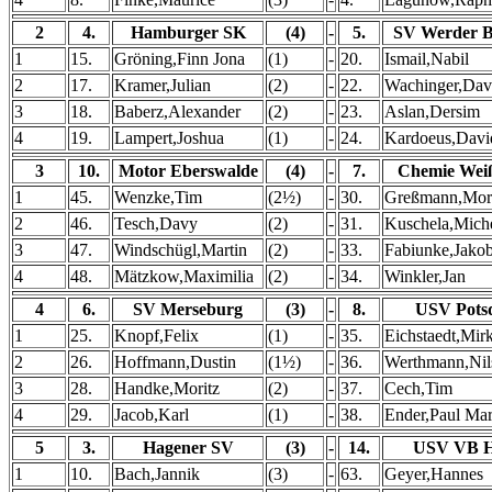
2
4.
Hamburger SK
(4)
-
5.
SV Werder 
1
15.
Gröning,Finn Jona
(1)
-
20.
Ismail,Nabil
2
17.
Kramer,Julian
(2)
-
22.
Wachinger,Dav
3
18.
Baberz,Alexander
(2)
-
23.
Aslan,Dersim
4
19.
Lampert,Joshua
(1)
-
24.
Kardoeus,Davi
3
10.
Motor Eberswalde
(4)
-
7.
Chemie Wei
1
45.
Wenzke,Tim
(2½)
-
30.
Greßmann,Mori
2
46.
Tesch,Davy
(2)
-
31.
Kuschela,Mich
3
47.
Windschügl,Martin
(2)
-
33.
Fabiunke,Jako
4
48.
Mätzkow,Maximilia
(2)
-
34.
Winkler,Jan
4
6.
SV Merseburg
(3)
-
8.
USV Pots
1
25.
Knopf,Felix
(1)
-
35.
Eichstaedt,Mir
2
26.
Hoffmann,Dustin
(1½)
-
36.
Werthmann,Nil
3
28.
Handke,Moritz
(2)
-
37.
Cech,Tim
4
29.
Jacob,Karl
(1)
-
38.
Ender,Paul Mar
5
3.
Hagener SV
(3)
-
14.
USV VB H
1
10.
Bach,Jannik
(3)
-
63.
Geyer,Hannes