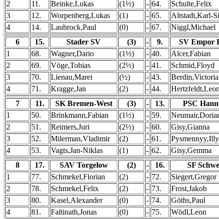
2
11.
Beinke,Lukas
(1½)
-
64.
Schulte,Felix
3
12.
Worpenberg,Lukas
(1)
-
65.
Altstadt,Karl-S
4
14.
Laubrock,Paul
(0)
-
67.
Niggl,Michael
6
15.
Stader SV
(3)
-
9.
SV Empor B
1
68.
Wagner,Dario
(1½)
-
40.
Alcer,Fabian
2
69.
Vöge,Tobias
(2½)
-
41.
Schmid,Floyd
3
70.
Lienau,Marei
(½)
-
43.
Berdin,Victoria
4
71.
Kragge,Jan
(2)
-
44.
Hertzfeldt,Leo
7
11.
SK Bremen-West
(3)
-
13.
PSC Hann
1
50.
Brinkmann,Fabian
(1½)
-
59.
Neumair,Doria
2
51.
Reimers,Juri
(2½)
-
60.
Gisy,Gianna
3
52.
Milerman,Vladimir
(2)
-
61.
Pysmennyy,Illy
4
53.
Vagts,Jan-Niklas
(1)
-
62.
Gisy,Gemma
8
17.
SAV Torgelow
(2)
-
16.
SF Schwe
1
77.
Schmekel,Florian
(2)
-
72.
Siegert,Gregor
2
78.
Schmekel,Felix
(2)
-
73.
Frost,Jakob
3
80.
Kasel,Alexander
(0)
-
74.
Göths,Paul
4
81.
Faltinath,Jonas
(0)
-
75.
Wödl,Leon