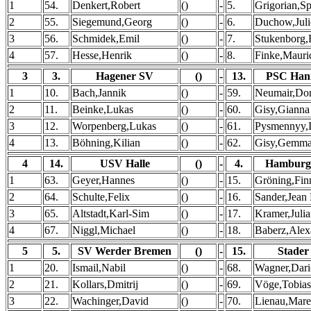
1
54.
Denkert,Robert
()
-
5.
Grigorian,Sp
2
55.
Siegemund,Georg
()
-
6.
Duchow,Juli
3
56.
Schmidek,Emil
()
-
7.
Stukenborg,
4
57.
Hesse,Henrik
()
-
8.
Finke,Mauri
3
3.
Hagener SV
()
-
13.
PSC Han
1
10.
Bach,Jannik
()
-
59.
Neumair,Dor
2
11.
Beinke,Lukas
()
-
60.
Gisy,Gianna
3
12.
Worpenberg,Lukas
()
-
61.
Pysmennyy,I
4
13.
Böhning,Kilian
()
-
62.
Gisy,Gemm
4
14.
USV Halle
()
-
4.
Hamburg
1
63.
Geyer,Hannes
()
-
15.
Gröning,Fin
2
64.
Schulte,Felix
()
-
16.
Sander,Jean
3
65.
Altstadt,Karl-Sim
()
-
17.
Kramer,Juli
4
67.
Niggl,Michael
()
-
18.
Baberz,Alex
5
5.
SV Werder Bremen
()
-
15.
Stader
1
20.
Ismail,Nabil
()
-
68.
Wagner,Dari
2
21.
Kollars,Dmitrij
()
-
69.
Vöge,Tobias
3
22.
Wachinger,David
()
-
70.
Lienau,Mare