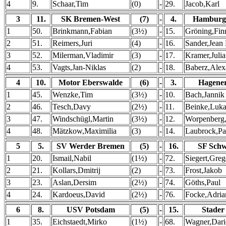
4
9.
Schaar,Tim
(0)
-
29.
Jacob,Karl
3
11.
SK Bremen-West
(7)
-
4.
Hamburg
1
50.
Brinkmann,Fabian
(3½)
-
15.
Gröning,Fin
2
51.
Reimers,Juri
(4)
-
16.
Sander,Jean
3
52.
Milerman,Vladimir
(3)
-
17.
Kramer,Juli
4
53.
Vagts,Jan-Niklas
(2)
-
18.
Baberz,Alex
4
10.
Motor Eberswalde
(6)
-
3.
Hagene
1
45.
Wenzke,Tim
(3½)
-
10.
Bach,Jannik
2
46.
Tesch,Davy
(2½)
-
11.
Beinke,Luka
3
47.
Windschügl,Martin
(3½)
-
12.
Worpenberg
4
48.
Mätzkow,Maximilia
(3)
-
14.
Laubrock,Pa
5
5.
SV Werder Bremen
(5)
-
16.
SF Schw
1
20.
Ismail,Nabil
(1½)
-
72.
Siegert,Greg
2
21.
Kollars,Dmitrij
(2)
-
73.
Frost,Jakob
3
23.
Aslan,Dersim
(2½)
-
74.
Göths,Paul
4
24.
Kardoeus,David
(2½)
-
76.
Focke,Adria
6
8.
USV Potsdam
(5)
-
15.
Stader
1
35.
Eichstaedt,Mirko
(1½)
-
68.
Wagner,Dari