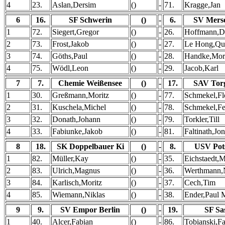
4
23.
Aslan,Dersim
()
-
71.
Kragge,Jan
6
16.
SF Schwerin
()
-
6.
SV Mers
1
72.
Siegert,Gregor
()
-
26.
Hoffmann,D
2
73.
Frost,Jakob
()
-
27.
Le Hong,Qu
3
74.
Göths,Paul
()
-
28.
Handke,Mor
4
75.
Wödl,Leon
()
-
29.
Jacob,Karl
7
7.
Chemie Weißensee
()
-
17.
SAV Tor
1
30.
Greßmann,Moritz
()
-
77.
Schmekel,Fl
2
31.
Kuschela,Michel
()
-
78.
Schmekel,Fe
3
32.
Donath,Johann
()
-
79.
Torkler,Till
4
33.
Fabiunke,Jakob
()
-
81.
Faltinath,Jo
8
18.
SK Doppelbauer Ki
()
-
8.
USV Pot
1
82.
Müller,Kay
()
-
35.
Eichstaedt,M
2
83.
Ulrich,Magnus
()
-
36.
Werthmann,N
3
84.
Karlisch,Moritz
()
-
37.
Cech,Tim
4
85.
Wiemann,Niklas
()
-
38.
Ender,Paul 
9
9.
SV Empor Berlin
()
-
19.
SF Sa
1
40.
Alcer,Fabian
()
-
86.
Tobianski,F