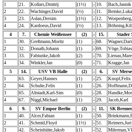
1
21.
Kollars,Dmitrij
(1½)
-
10.
Bach,Jannik
2
22.
Wachinger,David
(½)
-
11.
Beinke,Luka
3
23.
Aslan,Dersim
(1½)
-
12.
Worpenberg
4
24.
Kardoeus,David
(½)
-
13.
Böhning,Kil
4
7.
Chemie Weißensee
(2)
-
15.
Stader
1
30.
Greßmann,Moritz
(1)
-
68.
Wagner,Dari
2
32.
Donath,Johann
(1)
-
69.
Vöge,Tobias
3
33.
Fabiunke,Jakob
(2)
-
70.
Lienau,Mare
4
34.
Winkler,Jan
(0)
-
71.
Kragge,Jan
5
14.
USV VB Halle
(2)
-
6.
SV Merse
1
63.
Geyer,Hannes
(1)
-
25.
Knopf,Felix
2
64.
Schulte,Felix
(1)
-
26.
Hoffmann,D
3
65.
Altstadt,Karl-Sim
(0)
-
28.
Handke,Mor
4
67.
Niggl,Michael
(1)
-
29.
Jacob,Karl
6
9.
SV Empor Berlin
(2)
-
11.
SK Bremen
1
40.
Alcer,Fabian
(1)
-
50.
Brinkmann,
2
41.
Schmid,Floyd
(1½)
-
51.
Reimers,Juri
3
42.
Scheinhütte,Jakob
(1)
-
52.
Milerman,Vl