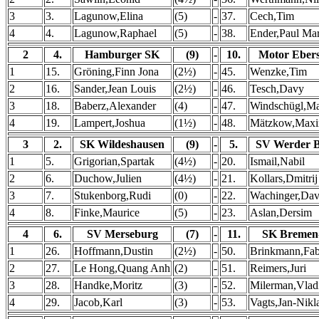
3
3.
Lagunow,Elina
(5)
-
37.
Cech,Tim
4
4.
Lagunow,Raphael
(5)
-
38.
Ender,Paul Mar
2
4.
Hamburger SK
(9)
-
10.
Motor Eber
1
15.
Gröning,Finn Jona
(2½)
-
45.
Wenzke,Tim
2
16.
Sander,Jean Louis
(2½)
-
46.
Tesch,Davy
3
18.
Baberz,Alexander
(4)
-
47.
Windschügl,Ma
4
19.
Lampert,Joshua
(1½)
-
48.
Mätzkow,Maxi
3
2.
SK Wildeshausen
(9)
-
5.
SV Werder 
1
5.
Grigorian,Spartak
(4½)
-
20.
Ismail,Nabil
2
6.
Duchow,Julien
(4½)
-
21.
Kollars,Dmitrij
3
7.
Stukenborg,Rudi
(0)
-
22.
Wachinger,Dav
4
8.
Finke,Maurice
(5)
-
23.
Aslan,Dersim
4
6.
SV Merseburg
(7)
-
11.
SK Bremen
1
26.
Hoffmann,Dustin
(2½)
-
50.
Brinkmann,Fab
2
27.
Le Hong,Quang Anh
(2)
-
51.
Reimers,Juri
3
28.
Handke,Moritz
(3)
-
52.
Milerman,Vlad
4
29.
Jacob,Karl
(3)
-
53.
Vagts,Jan-Nikl