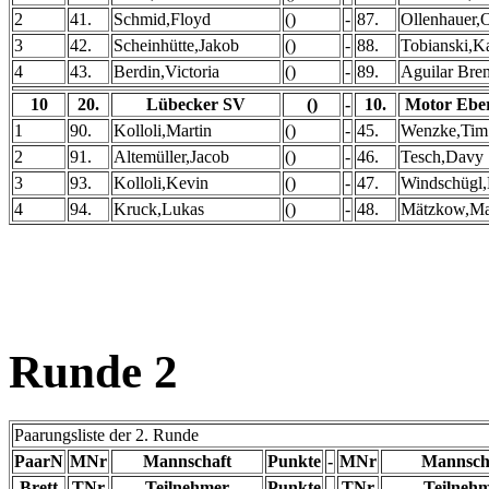
2
41.
Schmid,Floyd
()
-
87.
Ollenhauer,
3
42.
Scheinhütte,Jakob
()
-
88.
Tobianski,K
4
43.
Berdin,Victoria
()
-
89.
Aguilar Bre
10
20.
Lübecker SV
()
-
10.
Motor Ebe
1
90.
Kolloli,Martin
()
-
45.
Wenzke,Tim
2
91.
Altemüller,Jacob
()
-
46.
Tesch,Davy
3
93.
Kolloli,Kevin
()
-
47.
Windschügl,
4
94.
Kruck,Lukas
()
-
48.
Mätzkow,Ma
Runde 2
Paarungsliste der 2. Runde
PaarN
MNr
Mannschaft
Punkte
-
MNr
Mannsch
Brett
TNr
Teilnehmer
Punkte
-
TNr
Teilneh