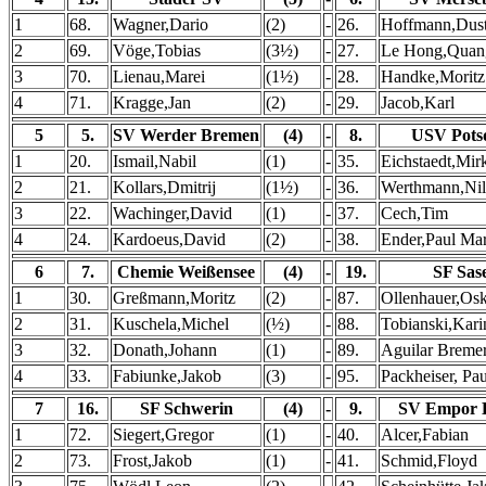
1
68.
Wagner,Dario
(2)
-
26.
Hoffmann,Dust
2
69.
Vöge,Tobias
(3½)
-
27.
Le Hong,Quan
3
70.
Lienau,Marei
(1½)
-
28.
Handke,Moritz
4
71.
Kragge,Jan
(2)
-
29.
Jacob,Karl
5
5.
SV Werder Bremen
(4)
-
8.
USV Pot
1
20.
Ismail,Nabil
(1)
-
35.
Eichstaedt,Mir
2
21.
Kollars,Dmitrij
(1½)
-
36.
Werthmann,Nil
3
22.
Wachinger,David
(1)
-
37.
Cech,Tim
4
24.
Kardoeus,David
(2)
-
38.
Ender,Paul Mar
6
7.
Chemie Weißensee
(4)
-
19.
SF Sase
1
30.
Greßmann,Moritz
(2)
-
87.
Ollenhauer,Os
2
31.
Kuschela,Michel
(½)
-
88.
Tobianski,Kari
3
32.
Donath,Johann
(1)
-
89.
Aguilar Breme
4
33.
Fabiunke,Jakob
(3)
-
95.
Packheiser, Pau
7
16.
SF Schwerin
(4)
-
9.
SV Empor B
1
72.
Siegert,Gregor
(1)
-
40.
Alcer,Fabian
2
73.
Frost,Jakob
(1)
-
41.
Schmid,Floyd