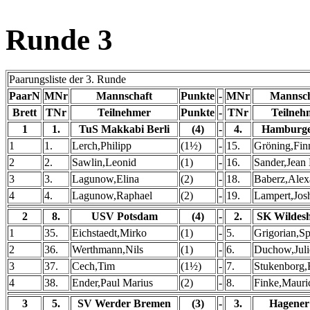
Runde 3
Paarungsliste der 3. Runde
PaarN
MNr
Mannschaft
Punkte
-
MNr
Mannsch
Brett
TNr
Teilnehmer
Punkte
-
TNr
Teilneh
1
1.
TuS Makkabi Berli
(4)
-
4.
Hamburge
1
1.
Lerch,Philipp
(1½)
-
15.
Gröning,Fin
2
2.
Sawlin,Leonid
(1)
-
16.
Sander,Jean
3
3.
Lagunow,Elina
(2)
-
18.
Baberz,Alex
4
4.
Lagunow,Raphael
(2)
-
19.
Lampert,Jos
2
8.
USV Potsdam
(4)
-
2.
SK Wildes
1
35.
Eichstaedt,Mirko
(1)
-
5.
Grigorian,Sp
2
36.
Werthmann,Nils
(1)
-
6.
Duchow,Juli
3
37.
Cech,Tim
(1½)
-
7.
Stukenborg,
4
38.
Ender,Paul Marius
(2)
-
8.
Finke,Mauri
3
5.
SV Werder Bremen
(3)
-
3.
Hagener