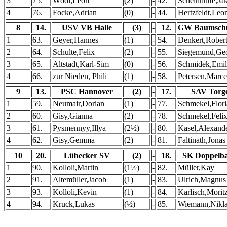
3
75.
Wödl,Leon
(2)
-
42.
Scheinhütte,Ja
4
76.
Focke,Adrian
(0)
-
44.
Hertzfeldt,Leo
8
14.
USV VB Halle
(3)
-
12.
GW Baumsch
1
63.
Geyer,Hannes
(1)
-
54.
Denkert,Rober
2
64.
Schulte,Felix
(2)
-
55.
Siegemund,Ge
3
65.
Altstadt,Karl-Sim
(0)
-
56.
Schmidek,Emil
4
66.
zur Nieden, Phili
(1)
-
58.
Petersen,Marce
9
13.
PSC Hannover
(2)
-
17.
SAV Torg
1
59.
Neumair,Dorian
(1)
-
77.
Schmekel,Flor
2
60.
Gisy,Gianna
(2)
-
78.
Schmekel,Feli
3
61.
Pysmennyy,Illya
(2½)
-
80.
Kasel,Alexand
4
62.
Gisy,Gemma
(2)
-
81.
Faltinath,Jonas
10
20.
Lübecker SV
(2)
-
18.
SK Doppelba
1
90.
Kolloli,Martin
(1½)
-
82.
Müller,Kay
2
91.
Altemüller,Jacob
(1)
-
83.
Ulrich,Magnus
3
93.
Kolloli,Kevin
(1)
-
84.
Karlisch,Morit
4
94.
Kruck,Lukas
(½)
-
85.
Wiemann,Nikl