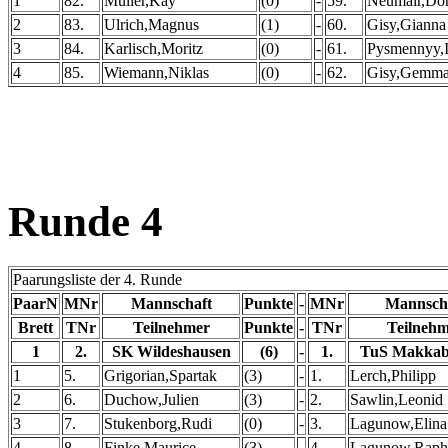
1
82.
Müller,Kay
(0)
-
59.
Neumair,Dor
2
83.
Ulrich,Magnus
(1)
-
60.
Gisy,Gianna
3
84.
Karlisch,Moritz
(0)
-
61.
Pysmennyy,I
4
85.
Wiemann,Niklas
(0)
-
62.
Gisy,Gemm
Runde 4
Paarungsliste der 4. Runde
PaarN
MNr
Mannschaft
Punkte
-
MNr
Mannsch
Brett
TNr
Teilnehmer
Punkte
-
TNr
Teilneh
1
2.
SK Wildeshausen
(6)
-
1.
TuS Makkabi
1
5.
Grigorian,Spartak
(3)
-
1.
Lerch,Philipp
2
6.
Duchow,Julien
(3)
-
2.
Sawlin,Leonid
3
7.
Stukenborg,Rudi
(0)
-
3.
Lagunow,Elina
4
8.
Finke,Maurice
(3)
-
4.
Lagunow,Raph