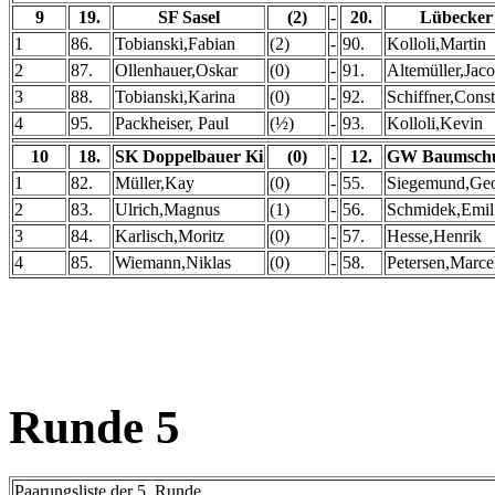
9
19.
SF Sasel
(2)
-
20.
Lübecker
1
86.
Tobianski,Fabian
(2)
-
90.
Kolloli,Martin
2
87.
Ollenhauer,Oskar
(0)
-
91.
Altemüller,Jac
3
88.
Tobianski,Karina
(0)
-
92.
Schiffner,Cons
4
95.
Packheiser, Paul
(½)
-
93.
Kolloli,Kevin
10
18.
SK Doppelbauer Ki
(0)
-
12.
GW Baumschu
1
82.
Müller,Kay
(0)
-
55.
Siegemund,Ge
2
83.
Ulrich,Magnus
(1)
-
56.
Schmidek,Emil
3
84.
Karlisch,Moritz
(0)
-
57.
Hesse,Henrik
4
85.
Wiemann,Niklas
(0)
-
58.
Petersen,Marce
Runde 5
Paarungsliste der 5. Runde