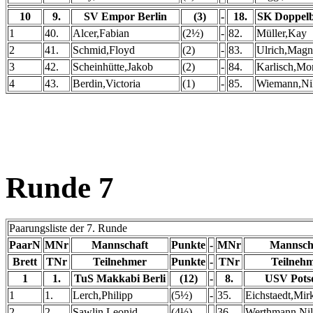
10
9.
SV Empor Berlin
(3)
-
18.
SK Doppelb
1
40.
Alcer,Fabian
(2½)
-
82.
Müller,Kay
2
41.
Schmid,Floyd
(2)
-
83.
Ulrich,Magn
3
42.
Scheinhütte,Jakob
(2)
-
84.
Karlisch,Mor
4
43.
Berdin,Victoria
(1)
-
85.
Wiemann,Ni
Runde 7
Paarungsliste der 7. Runde
PaarN
MNr
Mannschaft
Punkte
-
MNr
Mannsch
Brett
TNr
Teilnehmer
Punkte
-
TNr
Teilneh
1
1.
TuS Makkabi Berli
(12)
-
8.
USV Pot
1
1.
Lerch,Philipp
(5½)
-
35.
Eichstaedt,Mir
2
2.
Sawlin,Leonid
(4½)
-
36.
Werthmann,Nil