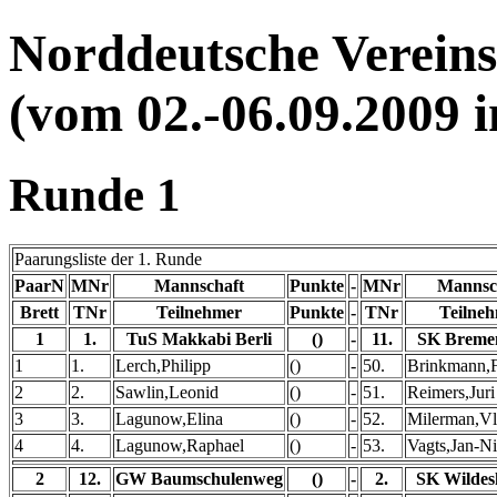
Norddeutsche Vereins
(vom 02.-06.09.2009 
Runde 1
Paarungsliste der 1. Runde
PaarN
MNr
Mannschaft
Punkte
-
MNr
Mannsc
Brett
TNr
Teilnehmer
Punkte
-
TNr
Teilne
1
1.
TuS Makkabi Berli
()
-
11.
SK Breme
1
1.
Lerch,Philipp
()
-
50.
Brinkmann,
2
2.
Sawlin,Leonid
()
-
51.
Reimers,Juri
3
3.
Lagunow,Elina
()
-
52.
Milerman,Vl
4
4.
Lagunow,Raphael
()
-
53.
Vagts,Jan-Ni
2
12.
GW Baumschulenweg
()
-
2.
SK Wildes