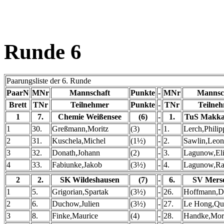
Runde 6
Paarungsliste der 6. Runde
PaarN
MNr
Mannschaft
Punkte
-
MNr
Mannsc
Brett
TNr
Teilnehmer
Punkte
-
TNr
Teilne
1
7.
Chemie Weißensee
(6)
-
1.
TuS Makkab
1
30.
Greßmann,Moritz
(3)
-
1.
Lerch,Philip
2
31.
Kuschela,Michel
(1½)
-
2.
Sawlin,Leon
3
32.
Donath,Johann
(2)
-
3.
Lagunow,El
4
33.
Fabiunke,Jakob
(3½)
-
4.
Lagunow,Ra
2
2.
SK Wildeshausen
(7)
-
6.
SV Mers
1
5.
Grigorian,Spartak
(3½)
-
26.
Hoffmann,D
2
6.
Duchow,Julien
(3½)
-
27.
Le Hong,Qu
3
8.
Finke,Maurice
(4)
-
28.
Handke,Mor