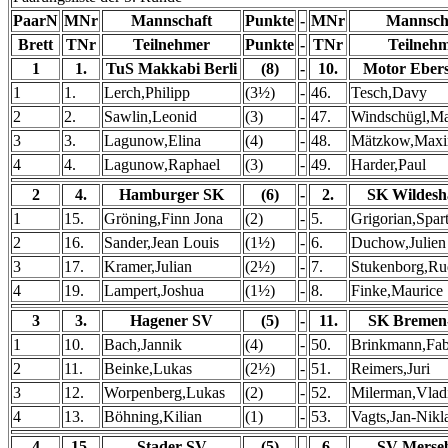
PaarN
MNr
Mannschaft
Punkte
-
MNr
Mannsch
Brett
TNr
Teilnehmer
Punkte
-
TNr
Teilneh
1
1.
TuS Makkabi Berli
(8)
-
10.
Motor Eber
1
1.
Lerch,Philipp
(3½)
-
46.
Tesch,Davy
2
2.
Sawlin,Leonid
(3)
-
47.
Windschügl,Ma
3
3.
Lagunow,Elina
(4)
-
48.
Mätzkow,Maxi
4
4.
Lagunow,Raphael
(3)
-
49.
Harder,Paul
2
4.
Hamburger SK
(6)
-
2.
SK Wildesh
1
15.
Gröning,Finn Jona
(2)
-
5.
Grigorian,Spar
2
16.
Sander,Jean Louis
(1½)
-
6.
Duchow,Julien
3
17.
Kramer,Julian
(2½)
-
7.
Stukenborg,Ru
4
19.
Lampert,Joshua
(1½)
-
8.
Finke,Maurice
3
3.
Hagener SV
(5)
-
11.
SK Bremen
1
10.
Bach,Jannik
(4)
-
50.
Brinkmann,Fab
2
11.
Beinke,Lukas
(2½)
-
51.
Reimers,Juri
3
12.
Worpenberg,Lukas
(2)
-
52.
Milerman,Vlad
4
13.
Böhning,Kilian
(1)
-
53.
Vagts,Jan-Nikl
4
15.
Stader SV
(5)
-
6.
SV Merse