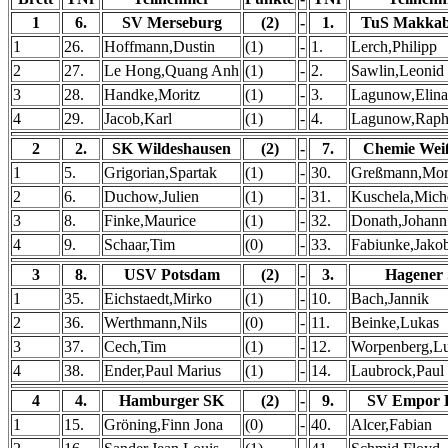
1
6.
SV Merseburg
(2)
-
1.
TuS Makkabi
1
26.
Hoffmann,Dustin
(1)
-
1.
Lerch,Philipp
2
27.
Le Hong,Quang Anh
(1)
-
2.
Sawlin,Leonid
3
28.
Handke,Moritz
(1)
-
3.
Lagunow,Elina
4
29.
Jacob,Karl
(1)
-
4.
Lagunow,Raph
2
2.
SK Wildeshausen
(2)
-
7.
Chemie Wei
1
5.
Grigorian,Spartak
(1)
-
30.
Greßmann,Mor
2
6.
Duchow,Julien
(1)
-
31.
Kuschela,Mich
3
8.
Finke,Maurice
(1)
-
32.
Donath,Johann
4
9.
Schaar,Tim
(0)
-
33.
Fabiunke,Jako
3
8.
USV Potsdam
(2)
-
3.
Hagener
1
35.
Eichstaedt,Mirko
(1)
-
10.
Bach,Jannik
2
36.
Werthmann,Nils
(0)
-
11.
Beinke,Lukas
3
37.
Cech,Tim
(1)
-
12.
Worpenberg,L
4
38.
Ender,Paul Marius
(1)
-
14.
Laubrock,Paul
4
4.
Hamburger SK
(2)
-
9.
SV Empor B
1
15.
Gröning,Finn Jona
(0)
-
40.
Alcer,Fabian