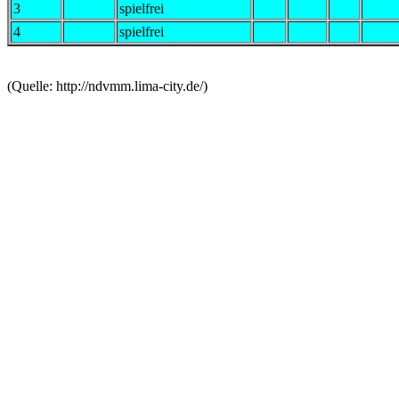
3
spielfrei
4
spielfrei
(Quelle: http://ndvmm.lima-city.de/)