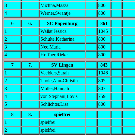
3
Michna,Masza
800
4
Werner,Swantje
800
6
6.
SC Papenburg
861
1
Wallat,Jessica
1045
2
Schulte,Katharina
800
3
Nee,Maria
800
4
Hoffner,Rieke
800
7
7.
SV Lingen
843
1
Veelders,Sarah
1046
2
Thole,Ann-Christin
805
3
Möller,Hannah
807
4
von Stephani,Lovis
759
5
Schlichter,Lisa
800
8
8.
spielfrei
1
spielfrei
2
spielfrei