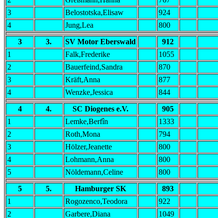
3
Belostotska,Elisaw
924
4
Jung,Lea
800
3
3.
SV Motor Eberswald
912
1
Falk,Frederike
1055
2
Bauerfeind,Sandra
870
3
Kräft,Anna
877
4
Wenzke,Jessica
844
4
4.
SC Diogenes e.V.
905
1
Lemke,Berfîn
1333
2
Roth,Mona
794
3
Hölzer,Jeanette
800
4
Lohmann,Anna
800
5
Nöldemann,Celine
800
5
5.
Hamburger SK
893
1
Rogozenco,Teodora
922
2
Garbere,Diana
1049