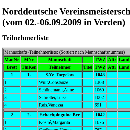
Norddeutsche Vereinsmeistersc
(vom 02.-06.09.2009 in Verden)
Teilnehmerliste
Mannschafts-Teilnehmerliste: (Sortiert nach Mannschaftsnummer)
ManNr
MNr
Mannschaft
TWZ
Attr
Land
Brett
TlnKen
Teilnehmer
Titel
TWZ
Attr
Land
1
1.
SAV Torgelow
1048
1
Wulf,Constanze
1368
2
Schünemann,Anne
1069
3
Schrötter,Luisa
1062
4
Rais,Vanessa
691
2
2.
Schachpinguine Ber
1042
1
Kostré,Margarita
1676
2
Greßmann,Hanna
767