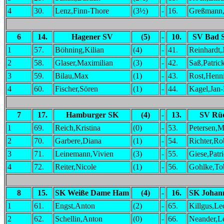
4
30.
Lenz,Finn-Thore
(3½)
-
16.
Greßmann
6
14.
Hagener SV
(5)
-
10.
SV Bad 
1
57.
Böhning,Kilian
(4)
-
41.
Reinhardt,
2
58.
Glaser,Maximilian
(3)
-
42.
Saß,Patric
3
59.
Bilau,Max
(1)
-
43.
Rost,Henn
4
60.
Fischer,Sören
(1)
-
44.
Kagel,Jan-
7
17.
Hamburger SK
(4)
-
13.
SV Rüd
1
69.
Reich,Kristina
(0)
-
53.
Petersen,M
2
70.
Garbere,Diana
(1)
-
54.
Richter,Ro
3
71.
Leinemann,Vivien
(3)
-
55.
Giese,Patr
4
72.
Reiter,Nicole
(1)
-
56.
Gohlke,To
8
15.
SK Weiße Dame Ham
(4)
-
16.
SK Johan
1
61.
Engst,Anton
(2)
-
65.
Killgus,Le
2
62.
Schellin,Anton
(0)
-
66.
Neander,L