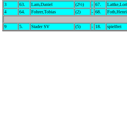
3
63.
Lam,Daniel
(2½)
-
67.
Lattke,Lor
4
64.
Fohrer,Tobias
(2)
-
68.
Foth,Henri
9
5.
Stader SV
(5)
-
18.
spielfrei