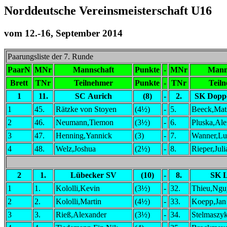
Norddeutsche Vereinsmeisterschaft U16
vom 12.-16, September 2014
Paarungsliste der 7. Runde
PaarN
MNr
Mannschaft
Punkte
-
MNr
Mann
Brett
TNr
Teilnehmer
Punkte
-
TNr
Teil
1
11.
SC Aurich
(8)
-
2.
SK Doppe
1
45.
Rätzke von Stoyen
(4½)
-
5.
Beeck,Mat
2
46.
Neumann,Tiemon
(3½)
-
6.
Pluska,Ale
3
47.
Henning,Yannick
(3)
-
7.
Wanner,Lu
4
48.
Welz,Joshua
(2½)
-
8.
Rieper,Juli
2
1.
Lübecker SV
(10)
-
8.
SK L
1
1.
Kololli,Kevin
(3½)
-
32.
Thieu,Ngu
2
2.
Kololli,Martin
(4½)
-
33.
Koepp,Jan
3
3.
Rieß,Alexander
(3½)
-
34.
Stelmaszy