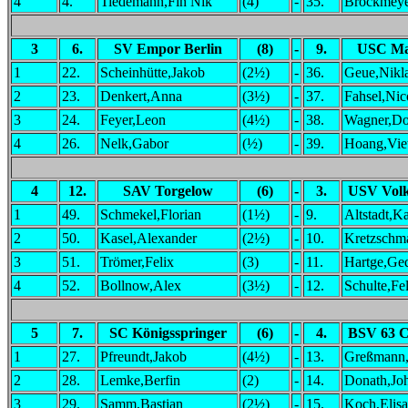
4
4.
Tiedemann,Fin Nik
(4)
-
35.
Brockmeye
3
6.
SV Empor Berlin
(8)
-
9.
USC Ma
1
22.
Scheinhütte,Jakob
(2½)
-
36.
Geue,Nikl
2
23.
Denkert,Anna
(3½)
-
37.
Fahsel,Nic
3
24.
Feyer,Leon
(4½)
-
38.
Wagner,Do
4
26.
Nelk,Gabor
(½)
-
39.
Hoang,Vie
4
12.
SAV Torgelow
(6)
-
3.
USV Volk
1
49.
Schmekel,Florian
(1½)
-
9.
Altstadt,K
2
50.
Kasel,Alexander
(2½)
-
10.
Kretzschm
3
51.
Trömer,Felix
(3)
-
11.
Hartge,Ge
4
52.
Bollnow,Alex
(3½)
-
12.
Schulte,Fe
5
7.
SC Königsspringer
(6)
-
4.
BSV 63 C
1
27.
Pfreundt,Jakob
(4½)
-
13.
Greßmann,
2
28.
Lemke,Berfin
(2)
-
14.
Donath,Jo
3
29.
Samm,Bastian
(2½)
-
15.
Koch,Elisa