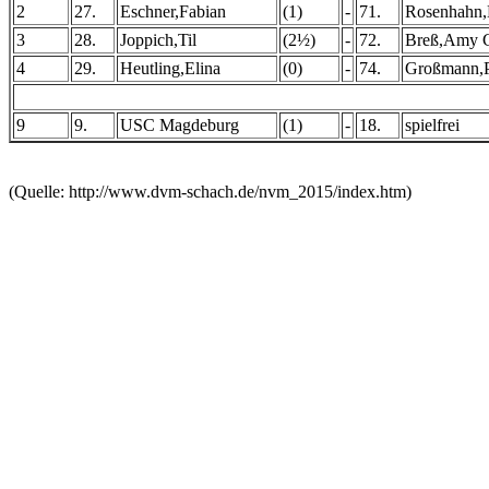
2
27.
Eschner,Fabian
(1)
-
71.
Rosenhahn,
3
28.
Joppich,Til
(2½)
-
72.
Breß,Amy C
4
29.
Heutling,Elina
(0)
-
74.
Großmann,P
9
9.
USC Magdeburg
(1)
-
18.
spielfrei
(Quelle: http://www.dvm-schach.de/nvm_2015/index.htm)