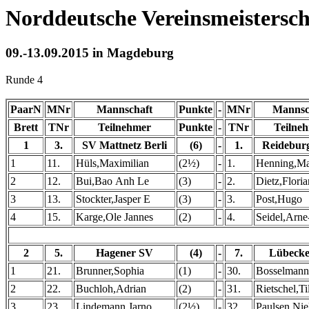
Norddeutsche Vereinsmeistersc
09.-13.09.2015 in Magdeburg
Runde 4
PaarN
MNr
Mannschaft
Punkte
-
MNr
Mannsc
Brett
TNr
Teilnehmer
Punkte
-
TNr
Teilne
1
3.
SV Mattnetz Berli
(6)
-
1.
Reidebur
1
11.
Hüls,Maximilian
(2½)
-
1.
Henning,Ma
2
12.
Bui,Bao Anh Le
(3)
-
2.
Dietz,Floria
3
13.
Stockter,Jasper E
(3)
-
3.
Post,Hugo
4
15.
Karge,Ole Jannes
(2)
-
4.
Seidel,Arne
2
5.
Hagener SV
(4)
-
7.
Lübecke
1
21.
Brunner,Sophia
(1)
-
30.
Bosselmann
2
22.
Buchloh,Adrian
(2)
-
31.
Rietschel,Ti
3
23.
Lindemann,Jarno
(2½)
-
32.
Paulsen,Nie