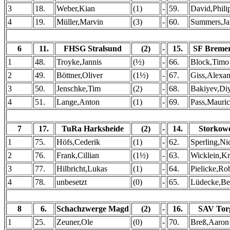
3
18.
Weber,Kian
(1)
-
59.
David,Phili
4
19.
Müller,Marvin
(3)
-
60.
Summers,Ja
6
11.
FHSG Stralsund
(2)
-
15.
SF Bremer
1
48.
Troyke,Jannis
(½)
-
66.
Block,Timo
2
49.
Böttner,Oliver
(1½)
-
67.
Giss,Alexan
3
50.
Jenschke,Tim
(2)
-
68.
Bakiyev,Di
4
51.
Lange,Anton
(1)
-
69.
Pass,Mauric
7
17.
TuRa Harksheide
(2)
-
14.
Storkow
1
75.
Höfs,Cederik
(1)
-
62.
Sperling,Ni
2
76.
Frank,Cillian
(1½)
-
63.
Wicklein,Kr
3
77.
Hilbricht,Lukas
(1)
-
64.
Pielicke,Ro
4
78.
unbesetzt
(0)
-
65.
Lüdecke,Be
8
6.
Schachzwerge Magd
(2)
-
16.
SAV Tor
1
25.
Zeuner,Ole
(0)
-
70.
Breß,Aaron