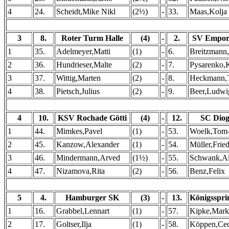
4
24.
Scheidt,Mike Nikl
(2½)
-
33.
Maas,Kolja
3
8.
Roter Turm Halle
(4)
-
2.
SV Empor 
1
35.
Adelmeyer,Matti
(1)
-
6.
Breitzmann
2
36.
Hundrieser,Malte
(2)
-
7.
Pysarenko,K
3
37.
Wittig,Marten
(2)
-
8.
Heckmann,T
4
38.
Pietsch,Julius
(2)
-
9.
Beer,Ludwi
4
10.
KSV Rochade Götti
(4)
-
12.
SC Diog
1
44.
Mimkes,Pavel
(1)
-
53.
Woelk,Tom-
2
45.
Kanzow,Alexander
(1)
-
54.
Müller,Fried
3
46.
Mindermann,Arved
(1½)
-
55.
Schwank,Al
4
47.
Nizamova,Rita
(2)
-
56.
Benz,Felix
5
4.
Hamburger SK
(3)
-
13.
Königsspri
1
16.
Grabbel,Lennart
(1)
-
57.
Kipke,Mark
2
17.
Goltser,Ilja
(1)
-
58.
Köppen,Ced