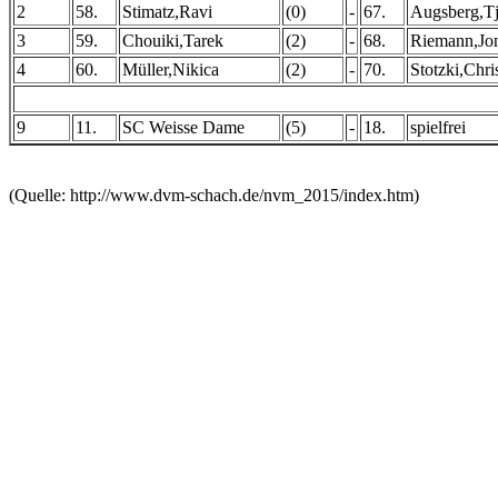
2
58.
Stimatz,Ravi
(0)
-
67.
Augsberg,Tj
3
59.
Chouiki,Tarek
(2)
-
68.
Riemann,Jo
4
60.
Müller,Nikica
(2)
-
70.
Stotzki,Chri
9
11.
SC Weisse Dame
(5)
-
18.
spielfrei
(Quelle: http://www.dvm-schach.de/nvm_2015/index.htm)