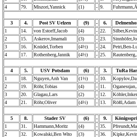
4
79.
Miszori,Yannick
(1)
-
9.
Fuhrmann,
3
4.
Post SV Uelzen
(9)
-
6.
Delmenhor
1
14.
von Estorff,Jacob
(4)
-
22.
Silber,Kevin
2
15.
Askerov,Imamali
(3)
-
23.
Sinnhöfer,J
3
16.
Knüdel,Torben
(4½)
-
24.
Petri,Ben-L
4
17.
Rothenberg,Jannik
(4½)
-
25.
Rautenberg,
4
5.
USV Potsdam
(6)
-
3.
TuRa Har
1
18.
Nguyen,Anh Van
(1½)
-
10.
Kopylov,Da
2
19.
Röhr,Tobias
(4)
-
11.
Oganessjan,
3
20.
Glagau,Lars
(2)
-
12.
Köhler,Inke
4
21.
Röhr,Oliver
(4½)
-
13.
Rößl,Adam
5
8.
Stader SV
(6)
-
9.
Königsspr
1
31.
Hammann,Moritz
(4)
-
35.
Pfreundt,Ma
2
32.
Kowalski,Ben Wito
(3)
-
36.
Kipke,Kevi