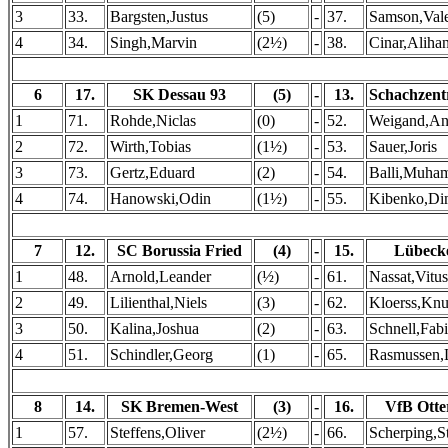
3
33.
Bargsten,Justus
(5)
-
37.
Samson,Vale
4
34.
Singh,Marvin
(2½)
-
38.
Cinar,Aliha
6
17.
SK Dessau 93
(5)
-
13.
Schachzen
1
71.
Rohde,Niclas
(0)
-
52.
Weigand,An
2
72.
Wirth,Tobias
(1½)
-
53.
Sauer,Joris
3
73.
Gertz,Eduard
(2)
-
54.
Balli,Muha
4
74.
Hanowski,Odin
(1½)
-
55.
Kibenko,Dim
7
12.
SC Borussia Fried
(4)
-
15.
Lübeck
1
48.
Arnold,Leander
(½)
-
61.
Nassat,Vitus
2
49.
Lilienthal,Niels
(3)
-
62.
Kloerss,Knu
3
50.
Kalina,Joshua
(2)
-
63.
Schnell,Fab
4
51.
Schindler,Georg
(1)
-
65.
Rasmussen,
8
14.
SK Bremen-West
(3)
-
16.
VfB Otte
1
57.
Steffens,Oliver
(2½)
-
66.
Scherping,S