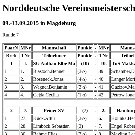
Norddeutsche Vereinsmeistersc
09.-13.09.2015 in Magdeburg
Runde 7
PaarN
MNr
Mannschaft
Punkte
-
MNr
Mannsc
Brett
TNr
Teilnehmer
Punkte
-
TNr
Teilne
1
1.
SG Aufbau Elbe Ma
(10)
-
10.
TuS Makka
1
1.
Biastoch,Bennet
(3½)
-
39.
Schamber,D
2
2.
Roseneck,Jonas
(4½)
-
40.
Langer,Mori
3
3.
Wagner,Benjamin
(3½)
-
41.
Gazizov,Ma
4
4.
Cejda,Cecilia
(1½)
-
42.
Petrow,Jona
2
7.
Peiner SV
(7)
-
2.
Hambur
1
27.
Kück,Artur
(3½)
-
6.
Holinka,He
2
28.
Limböck,Sebastian
(3)
-
7.
Engel,Rober
3
30.
Behme,Elias
(3½)
-
8.
Meyling,Len