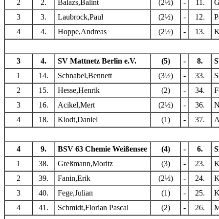
2
2.
Balazs,Balint
(2½)
-
11.
G
3
3.
Laubrock,Paul
(2½)
-
12.
P
4
4.
Hoppe,Andreas
(2½)
-
13.
K
3
4.
SV Mattnetz Berlin e.V.
(5)
-
8.
S
1
14.
Schnabel,Bennett
(3½)
-
33.
S
2
15.
Hesse,Henrik
(2)
-
34.
F
3
16.
Acikel,Mert
(2½)
-
36.
N
4
18.
Klodt,Daniel
(1)
-
37.
A
4
9.
BSV 63 Chemie Weißensee
(4)
-
6.
S
1
38.
Greßmann,Moritz
(3)
-
23.
K
2
39.
Fanin,Erik
(2½)
-
24.
K
3
40.
Fege,Julian
(1)
-
25.
K
4
41.
Schmidt,Florian Pascal
(2)
-
26.
M