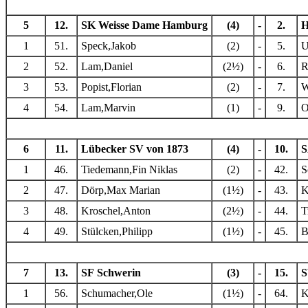
5
12.
SK Weisse Dame Hamburg
(4)
-
2.
H
1
51.
Speck,Jakob
(2)
-
5.
U
2
52.
Lam,Daniel
(2½)
-
6.
R
3
53.
Popist,Florian
(2)
-
7.
W
4
54.
Lam,Marvin
(1)
-
9.
O
6
11.
Lübecker SV von 1873
(4)
-
10.
S
1
46.
Tiedemann,Fin Niklas
(2)
-
42.
S
2
47.
Dörp,Max Marian
(1½)
-
43.
K
3
48.
Kroschel,Anton
(2½)
-
44.
T
4
49.
Stülcken,Philipp
(1½)
-
45.
B
7
13.
SF Schwerin
(3)
-
15.
S
1
56.
Schumacher,Ole
(1½)
-
64.
K