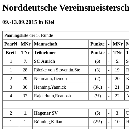
Norddeutsche Vereinsmeistersc
09.-13.09.2015 in Kiel
Paarungsliste der 5. Runde
PaarN
MNr
Mannschaft
Punkte
-
MNr
M
Brett
TNr
Teilnehmer
Punkte
-
TNr
T
1
7.
SC Aurich
(6)
-
5.
S
1
28.
Rätzke von Stoyentin,Ste
(3)
-
19.
R
2
29.
Neumann,Tiemon
(2)
-
20.
K
3
30.
Henning,Yannick
(3½)
-
21.
B
4
32.
Rajendram,Reanosh
(½)
-
22.
A
2
1.
Hagener SV
(5)
-
3.
U
1
1.
Böhning,Kilian
(2½)
-
10.
H