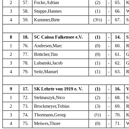
2
57.
Focke,Adrian
(2)
-
65.
K
3
58.
Stuppe,Hannes
(1)
-
66.
W
4
59.
Kummer,Birte
(3½)
-
67.
S
8
18.
SC Caissa Falkensee e.V.
(1)
-
14.
S
1
76.
Andresen,Marc
(0)
-
60.
R
2
77.
Böttcher,Tim
(0)
-
61.
G
3
78.
Lubanski,Jacob
(1)
-
62.
G
4
79.
Seitz,Manuel
(1)
-
63.
R
9
17.
SK Lehrte von 1919 e. V.
(1)
-
16.
V
1
72.
Stelmaszyk,Nico
(2)
-
68.
S
2
73.
Brockmeyer,Tobias
(3)
-
69.
R
3
74.
Thormann,Georg
(½)
-
70.
K
4
75.
Meiwes,Thore
(0)
-
71.
W