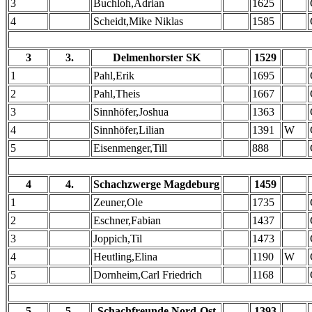
3
Buchloh,Adrian
1625
4
Scheidt,Mike Niklas
1585
3
3.
Delmenhorster SK
1529
1
Pahl,Erik
1695
2
Pahl,Theis
1667
3
Sinnhöfer,Joshua
1363
4
Sinnhöfer,Lilian
1391
W
5
Eisenmenger,Till
888
4
4.
Schachzwerge Magdeburg
1459
1
Zeuner,Ole
1735
2
Eschner,Fabian
1437
3
Joppich,Til
1473
4
Heutling,Elina
1190
W
5
Dornheim,Carl Friedrich
1168
5
5.
Schachfreunde Nord-Ost
1393