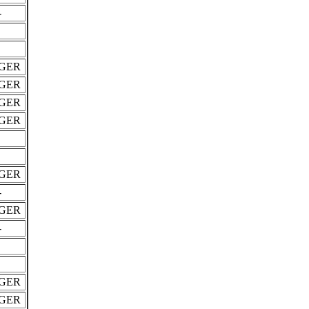
-
GER
GER
GER
GER
GER
-
GER
-
GER
GER