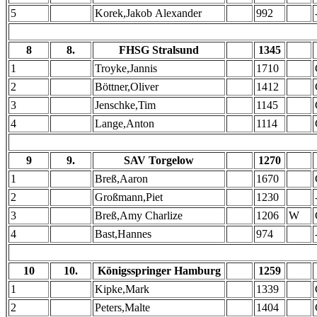
5
Korek,Jakob Alexander
992
8
8.
FHSG Stralsund
1345
1
Troyke,Jannis
1710
2
Böttner,Oliver
1412
3
Jenschke,Tim
1145
4
Lange,Anton
1114
9
9.
SAV Torgelow
1270
1
Breß,Aaron
1670
2
Großmann,Piet
1230
3
Breß,Amy Charlize
1206
W
4
Bast,Hannes
974
10
10.
Königsspringer Hamburg
1259
1
Kipke,Mark
1339
2
Peters,Malte
1404