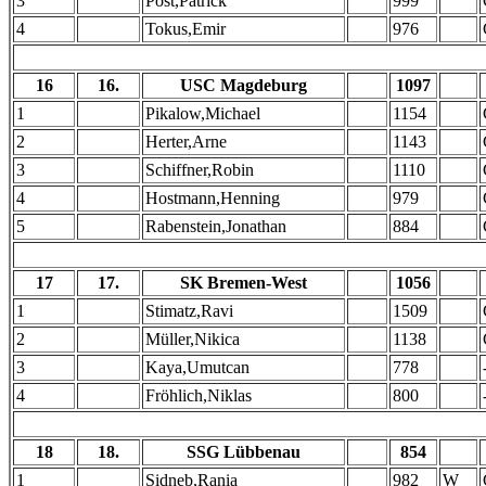
3
Post,Patrick
999
4
Tokus,Emir
976
16
16.
USC Magdeburg
1097
1
Pikalow,Michael
1154
2
Herter,Arne
1143
3
Schiffner,Robin
1110
4
Hostmann,Henning
979
5
Rabenstein,Jonathan
884
17
17.
SK Bremen-West
1056
1
Stimatz,Ravi
1509
2
Müller,Nikica
1138
3
Kaya,Umutcan
778
4
Fröhlich,Niklas
800
18
18.
SSG Lübbenau
854
1
Sidneb,Rania
982
W