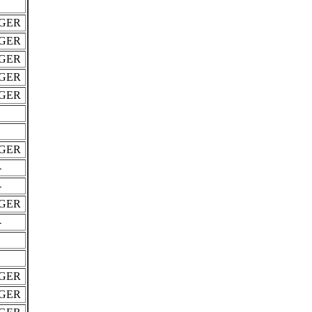
GER
GER
GER
GER
GER
GER
-
-
GER
-
GER
GER