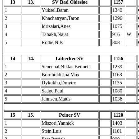
13
13.
SV Bad Oldesloe
1157
1
Yüksel,Baran
1340
2
Khachatryan,Taron
1296
3
Idrizalari,Anes
1075
4
Tabakh,Najat
916
W
5
Rothe,Nils
808
14
14.
Lübecker SV
1156
1
Senechal,Niklas Bennett
1239
2
Bornholdt,Joa Max
1168
3
Dykukha,Dmytro
1135
4
Saage,Paul
1080
5
Jannsen,Mattis
1036
15
15.
Peiner SV
1120
1
Miszori,Yannick
1403
2
Stein,Luis
1101