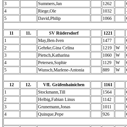
3
Summers,Jan
1262
4
Riege,Ole
1032
5
David,Philip
1066
11
11.
SV Rüdersdorf
1221
1
May,Ben-Iven
1477
2
Gehrke,Gina Celina
1219
W
3
Pietsch,Katharina
1060
W
4
Petersen,Sophie
1129
W
5
Wunsch,Marlene-Antonia
889
W
12
12.
VfL Gräfenhainichen
1161
1
Stockmann,Till
1564
2
Helbig,Fabian Linus
1142
3
Grunemann,Jonas
1011
4
Quinque,Pepe
926