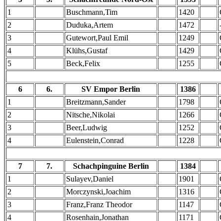
1
Buschmann,Tim
1420
2
Duduka,Artem
1472
3
Gutewort,Paul Emil
1249
4
Klühs,Gustaf
1429
5
Beck,Felix
1255
6
6.
SV Empor Berlin
1386
1
Breitzmann,Sander
1798
2
Nitsche,Nikolai
1266
3
Beer,Ludwig
1252
4
Eulenstein,Conrad
1228
7
7.
Schachpinguine Berlin
1384
1
Sulayev,Daniel
1901
2
Morczynski,Joachim
1316
3
Franz,Franz Theodor
1147
4
Rosenhain,Jonathan
1171