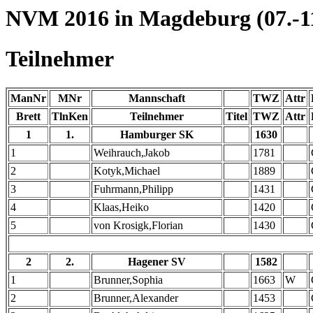
NVM 2016 in Magdeburg (07.-11
Teilnehmer
ManNr
MNr
Mannschaft
TWZ
Attr
Brett
TlnKen
Teilnehmer
Titel
TWZ
Attr
1
1.
Hamburger SK
1630
1
Weihrauch,Jakob
1781
2
Kotyk,Michael
1889
3
Fuhrmann,Philipp
1431
4
Klaas,Heiko
1420
5
von Krosigk,Florian
1430
2
2.
Hagener SV
1582
1
Brunner,Sophia
1663
W
2
Brunner,Alexander
1453