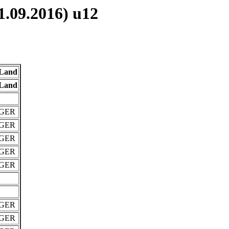
.09.2016) u12
Land
Land
GER
GER
GER
GER
GER
GER
GER