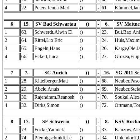
4
22.
Peters,Jenna Mari
()
-
61.
Kümmel,Jan
6
15.
SV Bad Schwartau
()
-
6.
SV Mattnet
1
63.
Schwerdt,Alwin El
()
-
23.
Bui,Bao An
2
64.
Rittel,Lio Eric
()
-
24.
Hüls,Maximi
3
65.
Engeln,Hans
()
-
26.
Karge,Ole J
4
66.
Eckert,Luca
()
-
27.
Grozea,Filip
7
7.
SC Aurich
()
-
16.
SG 2011 Se
1
28.
Kittelberger,Matt
()
-
68.
Neuber,Pasc
2
29.
Abele,Anais
()
-
69.
Neuber,Stef
3
30.
Rajendram,Reanosh
()
-
70.
Soukal,Alex
4
32.
Dirks,Simon
()
-
72.
Ortmann,To
8
17.
SF Schwerin
()
-
8.
KSV Rochad
1
73.
Focke,Yannick
()
-
33.
Kanzow,Ale
2
74.
Pfennigschmidt,Le
()
-
34.
Uhlendorff,