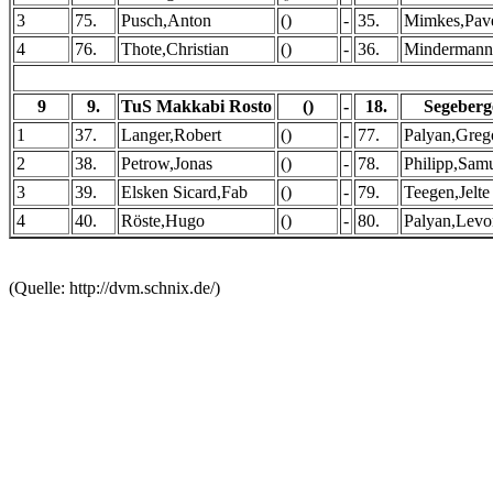
3
75.
Pusch,Anton
()
-
35.
Mimkes,Pav
4
76.
Thote,Christian
()
-
36.
Mindermann
9
9.
TuS Makkabi Rosto
()
-
18.
Segeberg
1
37.
Langer,Robert
()
-
77.
Palyan,Greg
2
38.
Petrow,Jonas
()
-
78.
Philipp,Sam
3
39.
Elsken Sicard,Fab
()
-
79.
Teegen,Jelte
4
40.
Röste,Hugo
()
-
80.
Palyan,Levo
(Quelle: http://dvm.schnix.de/)