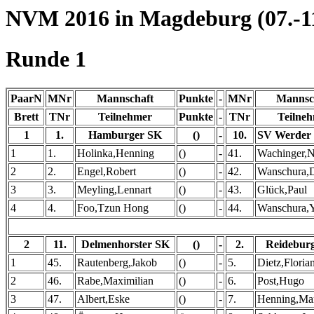
NVM 2016 in Magdeburg (07.-11
Runde 1
PaarN
MNr
Mannschaft
Punkte
-
MNr
Mannsc
Brett
TNr
Teilnehmer
Punkte
-
TNr
Teilne
1
1.
Hamburger SK
()
-
10.
SV Werder
1
1.
Holinka,Henning
()
-
41.
Wachinger,N
2
2.
Engel,Robert
()
-
42.
Wanschura,
3
3.
Meyling,Lennart
()
-
43.
Glück,Paul
4
4.
Foo,Tzun Hong
()
-
44.
Wanschura,Y
2
11.
Delmenhorster SK
()
-
2.
Reidebur
1
45.
Rautenberg,Jakob
()
-
5.
Dietz,Floria
2
46.
Rabe,Maximilian
()
-
6.
Post,Hugo
3
47.
Albert,Eske
()
-
7.
Henning,Ma