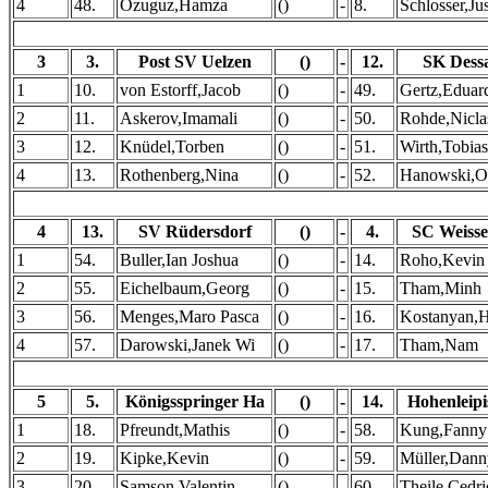
4
48.
Özuguz,Hamza
()
-
8.
Schlosser,Jus
3
3.
Post SV Uelzen
()
-
12.
SK Dess
1
10.
von Estorff,Jacob
()
-
49.
Gertz,Eduar
2
11.
Askerov,Imamali
()
-
50.
Rohde,Nicla
3
12.
Knüdel,Torben
()
-
51.
Wirth,Tobias
4
13.
Rothenberg,Nina
()
-
52.
Hanowski,O
4
13.
SV Rüdersdorf
()
-
4.
SC Weiss
1
54.
Buller,Ian Joshua
()
-
14.
Roho,Kevin
2
55.
Eichelbaum,Georg
()
-
15.
Tham,Minh
3
56.
Menges,Maro Pasca
()
-
16.
Kostanyan,
4
57.
Darowski,Janek Wi
()
-
17.
Tham,Nam
5
5.
Königsspringer Ha
()
-
14.
Hohenleipi
1
18.
Pfreundt,Mathis
()
-
58.
Kung,Fanny
2
19.
Kipke,Kevin
()
-
59.
Müller,Dann
3
20.
Samson,Valentin
()
-
60.
Theile,Cedri