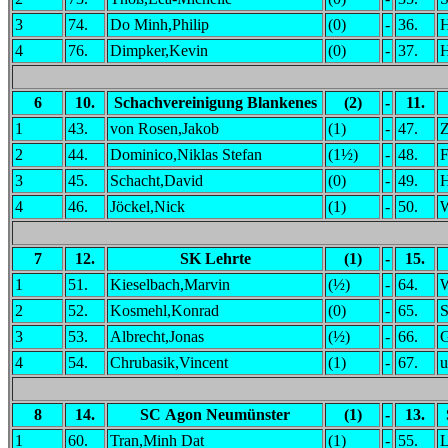
3
74.
Do Minh,Philip
(0)
-
36.
H
4
76.
Dimpker,Kevin
(0)
-
37.
H
6
10.
Schachvereinigung Blankenes
(2)
-
11.
1
43.
von Rosen,Jakob
(1)
-
47.
Z
2
44.
Dominico,Niklas Stefan
(1½)
-
48.
F
3
45.
Schacht,David
(0)
-
49.
H
4
46.
Jöckel,Nick
(1)
-
50.
W
7
12.
SK Lehrte
(1)
-
15.
1
51.
Kieselbach,Marvin
(½)
-
64.
W
2
52.
Kosmehl,Konrad
(0)
-
65.
S
3
53.
Albrecht,Jonas
(½)
-
66.
G
4
54.
Chrubasik,Vincent
(1)
-
67.
u
8
14.
SC Agon Neumünster
(1)
-
13.
1
60.
Tran,Minh Dat
(1)
-
55.
L