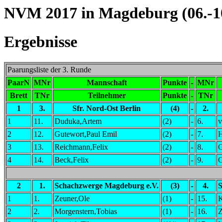
NVM 2017 in Magdeburg (06.-10
Ergebnisse
Paarungsliste der 3. Runde
PaarN
MNr
Mannschaft
Punkte
-
MNr
Brett
TNr
Teilnehmer
Punkte
-
TNr
1
3.
Sfr. Nord-Ost Berlin
(4)
-
2.
1
11.
Duduka,Artem
(2)
-
6.
v
2
12.
Gutewort,Paul Emil
(2)
-
7.
3
13.
Reichmann,Felix
(2)
-
8.
G
4
14.
Beck,Felix
(2)
-
9.
G
2
1.
Schachzwerge Magdeburg e.V.
(3)
-
4.
S
1
1.
Zeuner,Ole
(1)
-
15.
K
2
2.
Morgenstern,Tobias
(1)
-
16.
Z