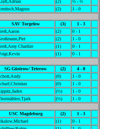
raft,Adrian
(2)
½ - ½
rmitsch,Magnus
(2)
1 - 0
SAV Torgelow
(3)
1 - 3
reß,Aaron
(2)
0 - 1
roßmann,Piet
(2)
1 - 0
reß,Amy Charlize
(1)
0 - 1
oigt,Kevin
(1)
0 - 1
SG Güstrow/ Teterow
(2)
4 - 0
chott,Andy
(0)
1 - 0
charf,Christian
(0)
1 - 0
ippitz,Jaden
(½)
1 - 0
hormählen,Tjark
(½)
1 - 0
USC Magdeburg
(2)
1 - 3
ikalow,Michael
(1)
0 - 1
chiffner,Robin
(1)
1 - 0