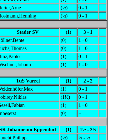
erter,Arne
(½)
0 - 1
ostmann,Henning
(½)
0 - 1
Stader SV
(1)
3 - 1
öllner,Bente
(0)
1 - 0
uchs,Thomas
(0)
1 - 0
inz,Paolo
(1)
0 - 1
ischner,Johann
(1)
1 - 0
TuS Varrel
(1)
2 - 2
eidenhöfer,Max
(1)
0 - 1
obirey,Niklas
(1½)
0 - 1
esell,Fabian
(1)
1 - 0
nbesetzt
(0)
+ - -
SK Johanneum Eppendorf
(1)
1½ - 2½
aucht,Philipp
(½)
½ - ½