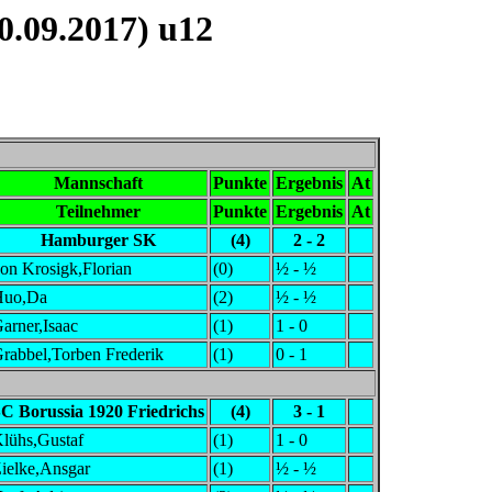
.09.2017) u12
Mannschaft
Punkte
Ergebnis
At
Teilnehmer
Punkte
Ergebnis
At
Hamburger SK
(4)
2 - 2
on Krosigk,Florian
(0)
½ - ½
Huo,Da
(2)
½ - ½
arner,Isaac
(1)
1 - 0
rabbel,Torben Frederik
(1)
0 - 1
C Borussia 1920 Friedrichs
(4)
3 - 1
lühs,Gustaf
(1)
1 - 0
ielke,Ansgar
(1)
½ - ½