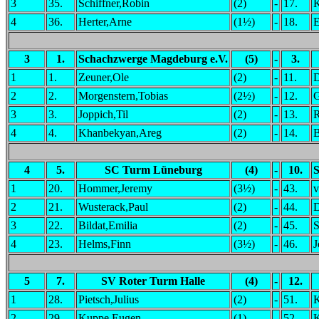
3
35.
Schiffner,Robin
(2)
-
17.
K
4
36.
Herter,Arne
(1½)
-
18.
E
3
1.
Schachzwerge Magdeburg e.V.
(5)
-
3.
1
1.
Zeuner,Ole
(2)
-
11.
D
2
2.
Morgenstern,Tobias
(2½)
-
12.
G
3
3.
Joppich,Til
(2)
-
13.
R
4
4.
Khanbekyan,Areg
(2)
-
14.
B
4
5.
SC Turm Lüneburg
(4)
-
10.
S
1
20.
Hommer,Jeremy
(3½)
-
43.
v
2
21.
Wusterack,Paul
(2)
-
44.
D
3
22.
Bildat,Emilia
(2)
-
45.
S
4
23.
Helms,Finn
(3½)
-
46.
J
5
7.
SV Roter Turm Halle
(4)
-
12.
1
28.
Pietsch,Julius
(2)
-
51.
K
2
29.
Kuppe,Eugen
(1)
-
52.
K