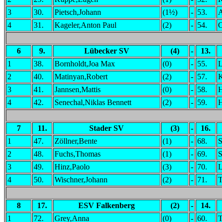
3
30.
Pietsch,Johann
(1½)
-
53.
A
4
31.
Kageler,Anton Paul
(2)
-
54.
C
6
9.
Lübecker SV
(4)
-
13.
1
38.
Bornholdt,Joa Max
(0)
-
55.
L
2
40.
Matinyan,Robert
(2)
-
57.
K
3
41.
Jannsen,Mattis
(0)
-
58.
H
4
42.
Senechal,Niklas Bennett
(2)
-
59.
H
7
11.
Stader SV
(3)
-
16.
1
47.
Zöllner,Bente
(1)
-
68.
S
2
48.
Fuchs,Thomas
(1)
-
69.
S
3
49.
Hinz,Paolo
(3)
-
70.
L
4
50.
Wischner,Johann
(2)
-
71.
T
8
17.
ESV Falkenberg
(2)
-
14.
1
72.
Grey,Anna
(0)
-
60.
T