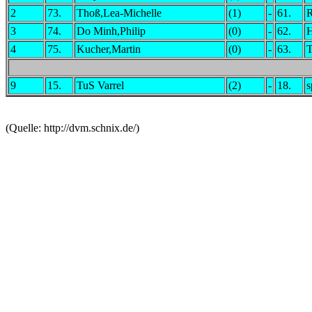
2
73.
Thoß,Lea-Michelle
(1)
-
61.
R
3
74.
Do Minh,Philip
(0)
-
62.
H
4
75.
Kucher,Martin
(0)
-
63.
T
9
15.
TuS Varrel
(2)
-
18.
s
(Quelle: http://dvm.schnix.de/)