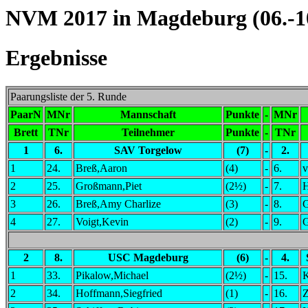
NVM 2017 in Magdeburg (06.-10
Ergebnisse
Paarungsliste der 5. Runde
PaarN
MNr
Mannschaft
Punkte
-
MNr
Brett
TNr
Teilnehmer
Punkte
-
TNr
1
6.
SAV Torgelow
(7)
-
2.
1
24.
Breß,Aaron
(4)
-
6.
v
2
25.
Großmann,Piet
(2½)
-
7.
3
26.
Breß,Amy Charlize
(3)
-
8.
G
4
27.
Voigt,Kevin
(2)
-
9.
G
2
8.
USC Magdeburg
(6)
-
4.
1
33.
Pikalow,Michael
(2½)
-
15.
K
2
34.
Hoffmann,Siegfried
(1)
-
16.
Z