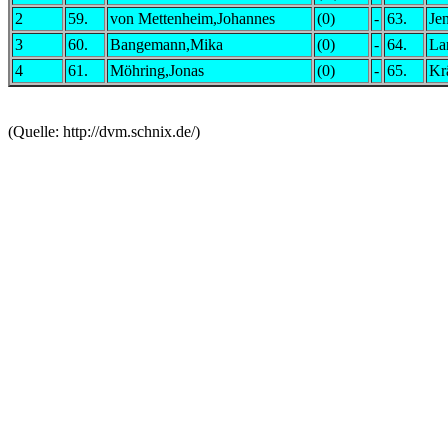
2
59.
von Mettenheim,Johannes
(0)
-
63.
Je
3
60.
Bangemann,Mika
(0)
-
64.
La
4
61.
Möhring,Jonas
(0)
-
65.
Kr
(Quelle: http://dvm.schnix.de/)