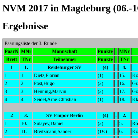
NVM 2017 in Magdeburg (06.-10
Ergebnisse
Paarungsliste der 3. Runde
PaarN
MNr
Mannschaft
Punkte
-
MNr
Brett
TNr
Teilnehmer
Punkte
-
TNr
1
1.
Reideburger SV
(4)
-
4.
1
1.
Dietz,Florian
(1)
-
15.
Ko
2
2.
Post,Hugo
(2)
-
16.
Gr
3
3.
Henning,Marvin
(2)
-
17.
Gol
4
4.
Seidel,Arne-Christian
(1)
-
18.
Kl
2
3.
SV Empor Berlin
(4)
-
2.
1
10.
Sulayev,Daniel
(2)
-
5.
Ro
2
11.
Breitzmann,Sander
(1½)
-
6.
Ko