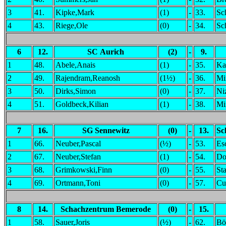
3
41.
Kipke,Mark
(1)
-
33.
Sc
4
43.
Riege,Ole
(0)
-
34.
Sc
6
12.
SC Aurich
(2)
-
9.
1
48.
Abele,Anais
(1)
-
35.
Ka
2
49.
Rajendram,Reanosh
(1½)
-
36.
Mi
3
50.
Dirks,Simon
(0)
-
37.
Ni
4
51.
Goldbeck,Kilian
(1)
-
38.
Mi
7
16.
SG Sennewitz
(0)
-
13.
Sc
1
66.
Neuber,Pascal
(½)
-
53.
Es
2
67.
Neuber,Stefan
(1)
-
54.
Do
3
68.
Grimkowski,Finn
(0)
-
55.
Sta
4
69.
Ortmann,Toni
(0)
-
57.
Cu
8
14.
Schachzentrum Bemerode
(0)
-
15.
1
58.
Sauer,Joris
(½)
-
62.
Bö