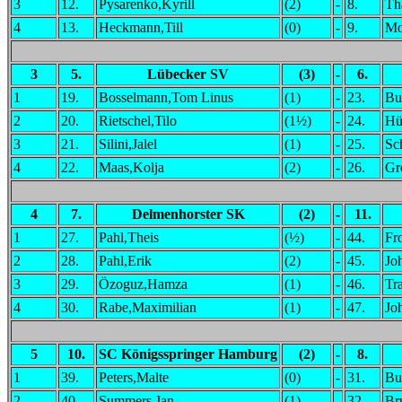
3
12.
Pysarenko,Kyrill
(2)
-
8.
Th
4
13.
Heckmann,Till
(0)
-
9.
Mo
3
5.
Lübecker SV
(3)
-
6.
1
19.
Bosselmann,Tom Linus
(1)
-
23.
Bu
2
20.
Rietschel,Tilo
(1½)
-
24.
Hü
3
21.
Silini,Jalel
(1)
-
25.
Sc
4
22.
Maas,Kolja
(2)
-
26.
Gr
4
7.
Delmenhorster SK
(2)
-
11.
1
27.
Pahl,Theis
(½)
-
44.
Fr
2
28.
Pahl,Erik
(2)
-
45.
Jo
3
29.
Özoguz,Hamza
(1)
-
46.
Tr
4
30.
Rabe,Maximilian
(1)
-
47.
Jo
5
10.
SC Königsspringer Hamburg
(2)
-
8.
1
39.
Peters,Malte
(0)
-
31.
Bu
2
40.
Summers,Jan
(1)
-
32.
Br