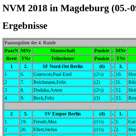
NVM 2018 in Magdeburg (05.-09
Ergebnisse
Paarungsliste der 4. Runde
PaarN
MNr
Mannschaft
Punkte
-
MNr
Brett
TNr
Teilnehmer
Punkte
-
TNr
1
2.
SF Nord-Ost Berlin
(6)
-
3.
1
6.
Gutewort,Paul Emil
(2½)
-
10.
Hom
2
7.
Reichmann,Felix
(2)
-
11.
Bil
3
8.
Duduka,Artem
(2½)
-
12.
Hel
4
9.
Beck,Felix
(3)
-
13.
Ren
2
5.
SV Empor Berlin
(4)
-
1.
1
19.
Freude,Max
(1½)
-
1.
Gar
2
20.
Ellert,Stefan
(1½)
-
2.
Hu