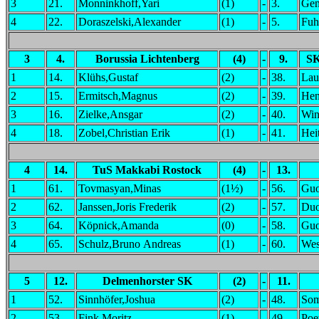
3
21.
Monninkhoff,Yari
(1)
-
3.
Gen
4
22.
Doraszelski,Alexander
(1)
-
5.
Fuh
3
4.
Borussia Lichtenberg
(4)
-
9.
SK
1
14.
Klühs,Gustaf
(2)
-
38.
Lau
2
15.
Ermitsch,Magnus
(2)
-
39.
Hen
3
16.
Zielke,Ansgar
(2)
-
40.
Win
4
18.
Zobel,Christian Erik
(1)
-
41.
Hei
4
14.
TuS Makkabi Rostock
(4)
-
13.
1
61.
Tovmasyan,Minas
(1½)
-
56.
Guo
2
62.
Janssen,Joris Frederik
(2)
-
57.
Duo
3
64.
Köpnick,Amanda
(0)
-
58.
Guo
4
65.
Schulz,Bruno Andreas
(1)
-
60.
Wes
5
12.
Delmenhorster SK
(2)
-
11.
1
52.
Sinnhöfer,Joshua
(2)
-
48.
Som
2
53.
Fink,Moritz
(1)
-
49.
Poe