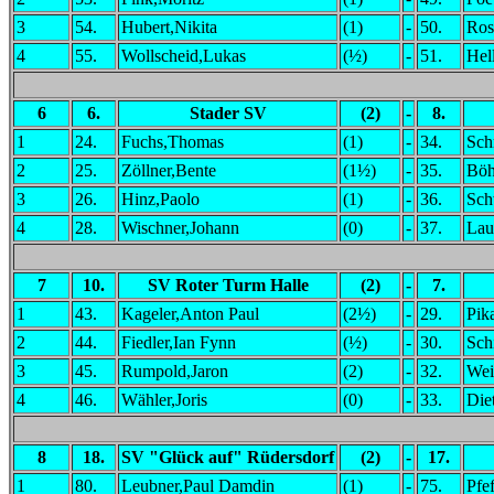
3
54.
Hubert,Nikita
(1)
-
50.
Ros
4
55.
Wollscheid,Lukas
(½)
-
51.
Hel
6
6.
Stader SV
(2)
-
8.
1
24.
Fuchs,Thomas
(1)
-
34.
Sch
2
25.
Zöllner,Bente
(1½)
-
35.
Böh
3
26.
Hinz,Paolo
(1)
-
36.
Sch
4
28.
Wischner,Johann
(0)
-
37.
Lau
7
10.
SV Roter Turm Halle
(2)
-
7.
1
43.
Kageler,Anton Paul
(2½)
-
29.
Pik
2
44.
Fiedler,Ian Fynn
(½)
-
30.
Sch
3
45.
Rumpold,Jaron
(2)
-
32.
Wei
4
46.
Wähler,Joris
(0)
-
33.
Die
8
18.
SV "Glück auf" Rüdersdorf
(2)
-
17.
1
80.
Leubner,Paul Damdin
(1)
-
75.
Pfe