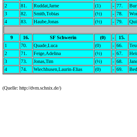
2
81.
Ruddat,Jarne
(1)
-
77.
Bur
3
82.
Smith,Tobias
(½)
-
78.
Wor
4
83.
Haube,Jonas
(½)
-
79.
Qui
9
16.
SF Schwerin
(0)
-
15.
1
70.
Quade,Luca
(0)
-
66.
Teu
2
71.
Feige,Adelina
(½)
-
67.
Hei
3
73.
Jonas,Tim
(½)
-
68.
Jan
4
74.
Wiechhusen,Laurin-Elias
(0)
-
69.
Bed
(Quelle: http://dvm.schnix.de/)