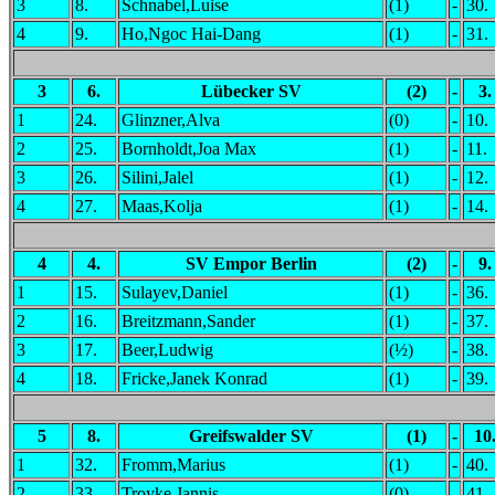
3
8.
Schnabel,Luise
(1)
-
30.
4
9.
Ho,Ngoc Hai-Dang
(1)
-
31.
3
6.
Lübecker SV
(2)
-
3.
1
24.
Glinzner,Alva
(0)
-
10.
2
25.
Bornholdt,Joa Max
(1)
-
11.
3
26.
Silini,Jalel
(1)
-
12.
4
27.
Maas,Kolja
(1)
-
14.
4
4.
SV Empor Berlin
(2)
-
9.
1
15.
Sulayev,Daniel
(1)
-
36.
2
16.
Breitzmann,Sander
(1)
-
37.
3
17.
Beer,Ludwig
(½)
-
38.
4
18.
Fricke,Janek Konrad
(1)
-
39.
5
8.
Greifswalder SV
(1)
-
10
1
32.
Fromm,Marius
(1)
-
40.
2
33.
Troyke,Jannis
(0)
-
41.