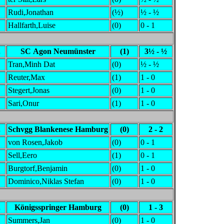
Rudi,Jonathan
(½)
½ - ½
Hallfarth,Luise
(0)
0 - 1
.
SC Agon Neumünster
(1)
3½ - ½
Tran,Minh Dat
(0)
½ - ½
Reuter,Max
(1)
1 - 0
Stegert,Jonas
(0)
1 - 0
Sari,Onur
(1)
1 - 0
.
Schvgg Blankenese Hamburg
(0)
2 - 2
von Rosen,Jakob
(0)
0 - 1
Sell,Eero
(1)
0 - 1
Burgtorf,Benjamin
(0)
1 - 0
Dominico,Niklas Stefan
(0)
1 - 0
.
Königsspringer Hamburg
(0)
1 - 3
Summers,Jan
(0)
1 - 0