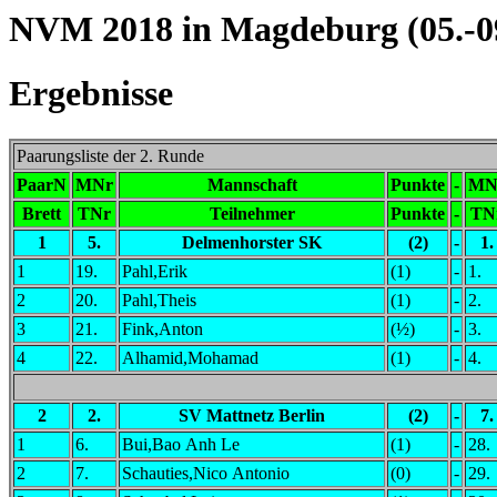
NVM 2018 in Magdeburg (05.-09
Ergebnisse
Paarungsliste der 2. Runde
PaarN
MNr
Mannschaft
Punkte
-
MN
Brett
TNr
Teilnehmer
Punkte
-
TN
1
5.
Delmenhorster SK
(2)
-
1.
1
19.
Pahl,Erik
(1)
-
1.
2
20.
Pahl,Theis
(1)
-
2.
3
21.
Fink,Anton
(½)
-
3.
4
22.
Alhamid,Mohamad
(1)
-
4.
2
2.
SV Mattnetz Berlin
(2)
-
7.
1
6.
Bui,Bao Anh Le
(1)
-
28.
2
7.
Schauties,Nico Antonio
(0)
-
29.