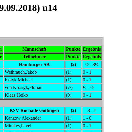
.09.2018) u14
r
Mannschaft
Punkte
Ergebnis
r
Teilnehmer
Punkte
Ergebnis
Hamburger SK
(2)
½ - 3½
Weihrauch,Jakob
(1)
0 - 1
Kotyk,Michael
(1)
0 - 1
von Krosigk,Florian
(½)
½ - ½
Klaas,Heiko
(0)
0 - 1
KSV Rochade Göttingen
(2)
3 - 1
Kanzow,Alexander
(1)
1 - 0
Mimkes,Pavel
(1)
0 - 1