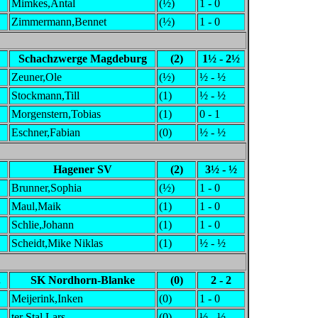
Mimkes,Antal
(½)
1 - 0
Zimmermann,Bennet
(½)
1 - 0
Schachzwerge Magdeburg
(2)
1½ - 2½
Zeuner,Ole
(½)
½ - ½
Stockmann,Till
(1)
½ - ½
Morgenstern,Tobias
(1)
0 - 1
Eschner,Fabian
(0)
½ - ½
Hagener SV
(2)
3½ - ½
Brunner,Sophia
(½)
1 - 0
Maul,Maik
(1)
1 - 0
Schlie,Johann
(1)
1 - 0
Scheidt,Mike Niklas
(1)
½ - ½
.
SK Nordhorn-Blanke
(0)
2 - 2
Meijerink,Inken
(0)
1 - 0
ter Stal,Lars
(0)
½ - ½