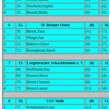
3
34.
Wucherer,Sophie
(1)
-
42.
4
35.
Brandt,Mattis
(0)
-
43.
6
12.
SF Bremer Osten
(0)
-
16
1
50.
Block,Timo
(½)
-
73.
2
51.
Pfluger,Jan
(0)
-
74.
3
52.
Bakiyev,Diyar
(0)
-
75.
4
53.
Barseghyan,Narek
(0)
-
76.
7
15.
Leegebrucher Schachfreunde e. V.
(0)
-
11
1
68.
Hoffmann,Kay
(0)
-
45.
2
69.
Hamm,Oliver
(0)
-
46.
3
70.
Beyer,Clemens
(0)
-
47.
4
71.
Beyer,Lorenz
(½)
-
48.
8
18.
USV Halle
(0)
-
13
1
77.
Schulemann,Gero
(½)
-
54.