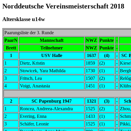
Norddeutsche Vereinsmeisterschaft 2018
Altersklasse u14w
Paarungsliste der 3. Runde
PaarN
Mannschaft
NWZ
Punkte
-
Brett
Teilnehmer
NWZ
Punkte
-
1
USV Halle
1637
(4)
-
SC B
1
Dietz, Kristin
1859
(2)
-
Kiese
2
Stowicek, Yara Mathilda
1730
(1)
-
Bergh
3
Fritsch, Lea
1507
(2)
-
Relóg
4
Voigt, Anastasia
1451
(1)
-
Klühs
2
SC Papenburg 1947
1321
(3)
-
Sch
1
Roncea, Andreea-Alexandra
1525
(2)
-
Zhou,
2
Evering, Enna
1433
(1)
-
Schmi
3
Schäfer, Leonie
1525
(1)
-
Pikki,