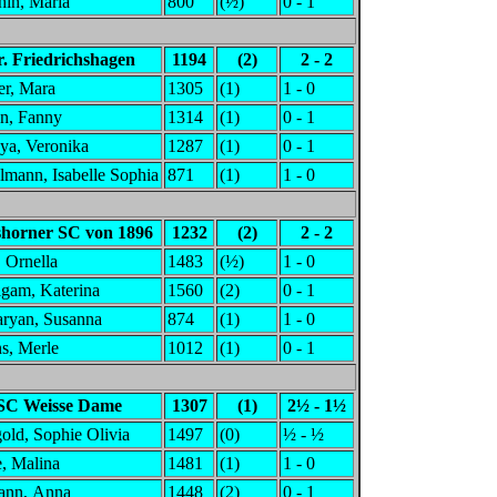
hin, Maria
800
(½)
0 - 1
r. Friedrichshagen
1194
(2)
2 - 2
er, Mara
1305
(1)
1 - 0
n, Fanny
1314
(1)
0 - 1
ya, Veronika
1287
(1)
0 - 1
lmann, Isabelle Sophia
871
(1)
1 - 0
horner SC von 1896
1232
(2)
2 - 2
, Ornella
1483
(½)
1 - 0
igam, Katerina
1560
(2)
0 - 1
ryan, Susanna
874
(1)
1 - 0
s, Merle
1012
(1)
0 - 1
SC Weisse Dame
1307
(1)
2½ - 1½
old, Sophie Olivia
1497
(0)
½ - ½
, Malina
1481
(1)
1 - 0
ann, Anna
1448
(2)
0 - 1