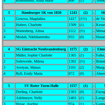
4
Rosenboom, Anna Marie
800
(1)
-
Terek
3
Hamburger SK von 1830
1243
(2)
-
Sf
1
Genova, Magdalina
1417
(1½)
-
de Ve
2
Hubert, Charlotte
1509
(1)
-
Kesse
3
Wartenberg, Alissa
1112
(½)
-
Mirna
4
Modali, Nikhilamrutha
933
(0)
-
Hasse
4
SG Eintracht Neubrandenburg
1175
(2)
-
Elms
1
Müller, Sophie Charlotte
1365
(1)
-
Falke
2
Sohrweide, Milena
1302
(½)
-
Bräut
3
Avetyan, Manan
1161
(2)
-
Marga
4
Ryll, Emily Maria
872
(0)
-
Ahren
5
SV Roter Turm Halle
1157
(1)
-
1
Derling, Charlotte
1303
(0)
-
Fayng
2
Adelmeyer, Nelly
1403
(1)
-
Lange
3
Hesse, Aveline
974
(1)
-
Gutm