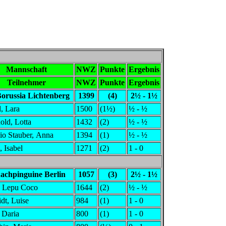
Mannschaft
NWZ
Punkte
Ergebnis
Teilnehmer
NWZ
Punkte
Ergebnis
orussia Lichtenberg
1399
(4)
2½ - 1½
l, Lara
1500
(1½)
½ - ½
old, Lotta
1432
(2)
½ - ½
io Stauber, Anna
1394
(1)
½ - ½
, Isabel
1271
(2)
1 - 0
achpinguine Berlin
1057
(3)
2½ - 1½
 Lepu Coco
1644
(2)
½ - ½
dt, Luise
984
(1)
1 - 0
 Daria
800
(1)
1 - 0