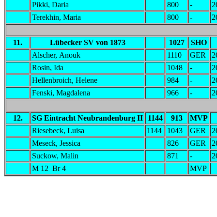
Pikki, Daria
800
-
2
Terekhin, Maria
800
-
2
11.
Lübecker SV von 1873
1027
SHO
Alscher, Anouk
1110
GER
2
Rosin, Ida
1048
-
2
Hellenbroich, Helene
984
-
2
Fenski, Magdalena
966
-
2
12.
SG Eintracht Neubrandenburg II
1144
913
MVP
Riesebeck, Luisa
1144
1043
GER
2
Meseck, Jessica
826
GER
2
Suckow, Malin
871
-
2
M 12 Br 4
MVP