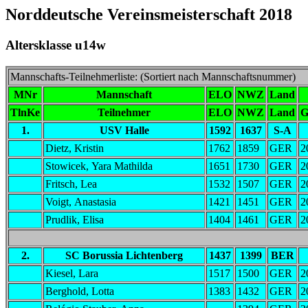
Norddeutsche Vereinsmeisterschaft 2018
Altersklasse u14w
Mannschafts-Teilnehmerliste: (Sortiert nach Mannschaftsnummer)
MNr
Mannschaft
ELO
NWZ
Land
TlnKe
Teilnehmer
ELO
NWZ
Land
G
1.
USV Halle
1592
1637
S-A
Dietz, Kristin
1762
1859
GER
2
Stowicek, Yara Mathilda
1651
1730
GER
2
Fritsch, Lea
1532
1507
GER
2
Voigt, Anastasia
1421
1451
GER
2
Prudlik, Elisa
1404
1461
GER
2
2.
SC Borussia Lichtenberg
1437
1399
BER
Kiesel, Lara
1517
1500
GER
2
Berghold, Lotta
1383
1432
GER
2