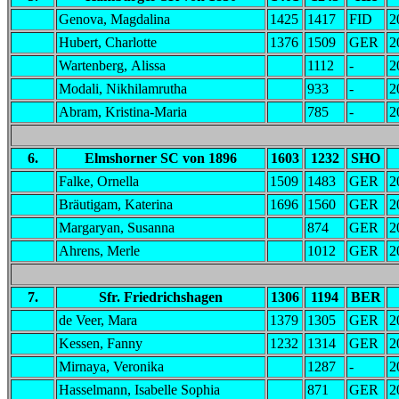
Genova, Magdalina
1425
1417
FID
2
Hubert, Charlotte
1376
1509
GER
2
Wartenberg, Alissa
1112
-
2
Modali, Nikhilamrutha
933
-
2
Abram, Kristina-Maria
785
-
2
6.
Elmshorner SC von 1896
1603
1232
SHO
Falke, Ornella
1509
1483
GER
2
Bräutigam, Katerina
1696
1560
GER
2
Margaryan, Susanna
874
GER
2
Ahrens, Merle
1012
GER
2
7.
Sfr. Friedrichshagen
1306
1194
BER
de Veer, Mara
1379
1305
GER
2
Kessen, Fanny
1232
1314
GER
2
Mirnaya, Veronika
1287
-
2
Hasselmann, Isabelle Sophia
871
GER
2