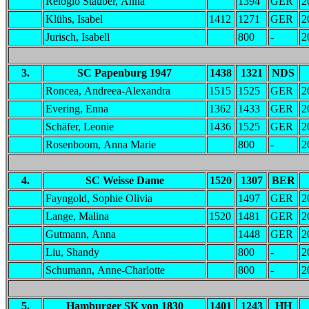
Relógio Stauber, Anna
1394
GER
2
Klühs, Isabel
1412
1271
GER
2
Jurisch, Isabell
800
-
2
3.
SC Papenburg 1947
1438
1321
NDS
Roncea, Andreea-Alexandra
1515
1525
GER
2
Evering, Enna
1362
1433
GER
2
Schäfer, Leonie
1436
1525
GER
2
Rosenboom, Anna Marie
800
-
2
4.
SC Weisse Dame
1520
1307
BER
Fayngold, Sophie Olivia
1497
GER
2
Lange, Malina
1520
1481
GER
2
Gutmann, Anna
1448
GER
2
Liu, Shandy
800
-
2
Schumann, Anne-Charlotte
800
-
2
5.
Hamburger SK von 1830
1401
1243
HH