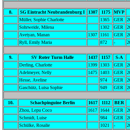
8.
SG Eintracht Neubrandenburg I
1307
1175
MVP
Müller, Sophie Charlotte
1365
GER
2
Sohrweide, Milena
1302
GER
2
Avetyan, Manan
1307
1161
GER
2
Ryll, Emily Maria
872
-
2
9.
SV Roter Turm Halle
1437
1157
S-A
Derling, Charlotte
1399
1303
GER
2
Adelmeyer, Nelly
1475
1403
GER
2
Hesse, Aveline
974
GER
2
Gaschütz, Luisa Sophie
949
GER
2
10.
Schachpinguine Berlin
1617
1112
BER
Zhou, Lepu Coco
1617
1644
GER
2
Schmidt, Luise
984
GER
2
Schülke, Rosalie
1021
-
2