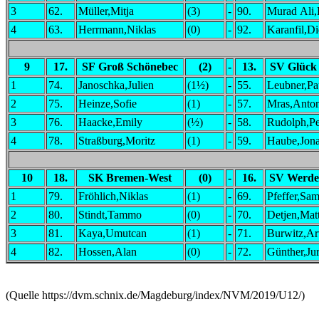
3
62.
Müller,Mitja
(3)
-
90.
Murad Ali,
4
63.
Herrmann,Niklas
(0)
-
92.
Karanfil,D
9
17.
SF Groß Schönebec
(2)
-
13.
SV Glück
1
74.
Janoschka,Julien
(1½)
-
55.
Leubner,P
2
75.
Heinze,Sofie
(1)
-
57.
Mras,Anto
3
76.
Haacke,Emily
(½)
-
58.
Rudolph,P
4
78.
Straßburg,Moritz
(1)
-
59.
Haube,Jon
10
18.
SK Bremen-West
(0)
-
16.
SV Werde
1
79.
Fröhlich,Niklas
(1)
-
69.
Pfeffer,Sa
2
80.
Stindt,Tammo
(0)
-
70.
Detjen,Mat
3
81.
Kaya,Umutcan
(1)
-
71.
Burwitz,A
4
82.
Hossen,Alan
(0)
-
72.
Günther,Ju
(Quelle https://dvm.schnix.de/Magdeburg/index/NVM/2019/U12/)