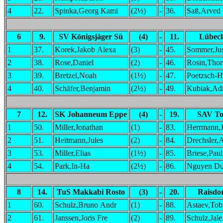
4
22.
Spinka,Georg Kami
(2½)
-
36.
Saß,Arved
6
9.
SV Königsjäger Sü
(4)
-
11.
Lübec
1
37.
Korek,Jakob Alexa
(3)
-
45.
Sommer,Jus
2
38.
Rose,Daniel
(2)
-
46.
Rosin,Thor
3
39.
Bretzel,Noah
(1½)
-
47.
Poetzsch-He
4
40.
Schäfer,Benjamin
(2½)
-
49.
Kubiak,Ad
7
12.
SK Johanneum Eppe
(4)
-
19.
SAV To
1
50.
Miller,Jonathan
(1)
-
83.
Herrmann,
2
51.
Heitmann,Jules
(2)
-
84.
Drechsler,
3
53.
Miller,Elias
(1½)
-
85.
Briese,Paul
4
54.
Park,In-Ha
(2½)
-
86.
Nguyen Du
8
14.
TuS Makkabi Rosto
(3)
-
20.
Raisdo
1
60.
Schulz,Bruno Andr
(1)
-
88.
Astaev,Tob
2
61.
Janssen,Joris Fre
(2)
-
89.
Schulz,Jale