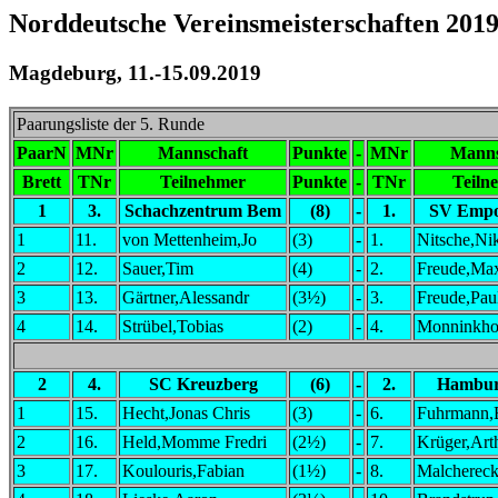
Norddeutsche Vereinsmeisterschaften 2019
Magdeburg, 11.-15.09.2019
Paarungsliste der 5. Runde
PaarN
MNr
Mannschaft
Punkte
-
MNr
Manns
Brett
TNr
Teilnehmer
Punkte
-
TNr
Teiln
1
3.
Schachzentrum Bem
(8)
-
1.
SV Empo
1
11.
von Mettenheim,Jo
(3)
-
1.
Nitsche,Nik
2
12.
Sauer,Tim
(4)
-
2.
Freude,Ma
3
13.
Gärtner,Alessandr
(3½)
-
3.
Freude,Pau
4
14.
Strübel,Tobias
(2)
-
4.
Monninkhof
2
4.
SC Kreuzberg
(6)
-
2.
Hambur
1
15.
Hecht,Jonas Chris
(3)
-
6.
Fuhrmann,
2
16.
Held,Momme Fredri
(2½)
-
7.
Krüger,Art
3
17.
Koulouris,Fabian
(1½)
-
8.
Malchereck