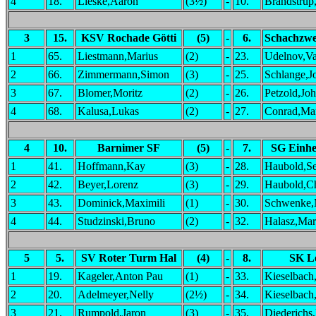
4
18.
Lieske,Aaron
(3½)
-
10.
Brandstrup
3
15.
KSV Rochade Götti
(5)
-
6.
Schachzw
1
65.
Liestmann,Marius
(2)
-
23.
Udelnov,Va
2
66.
Zimmermann,Simon
(3)
-
25.
Schlange,J
3
67.
Blomer,Moritz
(2)
-
26.
Petzold,Jo
4
68.
Kalusa,Lukas
(2)
-
27.
Conrad,Ma
4
10.
Barnimer SF
(5)
-
7.
SG Einhe
1
41.
Hoffmann,Kay
(3)
-
28.
Haubold,Se
2
42.
Beyer,Lorenz
(3)
-
29.
Haubold,Ch
3
43.
Dominick,Maximili
(1)
-
30.
Schwenke,
4
44.
Studzinski,Bruno
(2)
-
32.
Halasz,Mar
5
5.
SV Roter Turm Hal
(4)
-
8.
SK L
1
19.
Kageler,Anton Pau
(1)
-
33.
Kieselbach
2
20.
Adelmeyer,Nelly
(2½)
-
34.
Kieselbach
3
21.
Rumpold,Jaron
(3)
-
35.
Diederichs