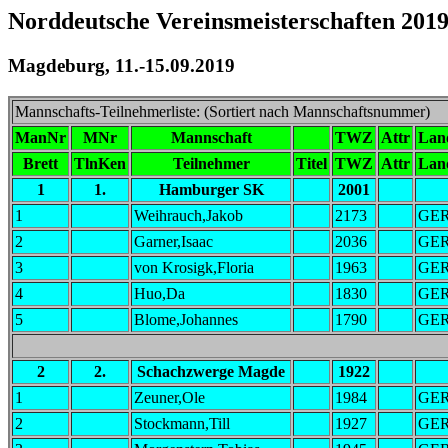
Norddeutsche Vereinsmeisterschaften 2019
Magdeburg, 11.-15.09.2019
Mannschafts-Teilnehmerliste: (Sortiert nach Mannschaftsnummer)
ManNr
MNr
Mannschaft
TWZ
Attr
Lan
Brett
TlnKen
Teilnehmer
Titel
TWZ
Attr
Lan
1
1.
Hamburger SK
2001
1
Weihrauch,Jakob
2173
GE
2
Garner,Isaac
2036
GE
3
von Krosigk,Floria
1963
GE
4
Huo,Da
1830
GE
5
Blome,Johannes
1790
GE
2
2.
Schachzwerge Magde
1922
1
Zeuner,Ole
1984
GE
2
Stockmann,Till
1927
GE