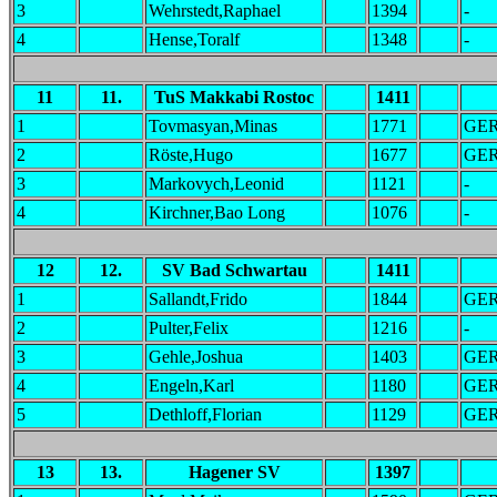
3
Wehrstedt,Raphael
1394
-
4
Hense,Toralf
1348
-
11
11.
TuS Makkabi Rostoc
1411
1
Tovmasyan,Minas
1771
GE
2
Röste,Hugo
1677
GE
3
Markovych,Leonid
1121
-
4
Kirchner,Bao Long
1076
-
12
12.
SV Bad Schwartau
1411
1
Sallandt,Frido
1844
GE
2
Pulter,Felix
1216
-
3
Gehle,Joshua
1403
GE
4
Engeln,Karl
1180
GE
5
Dethloff,Florian
1129
GE
13
13.
Hagener SV
1397