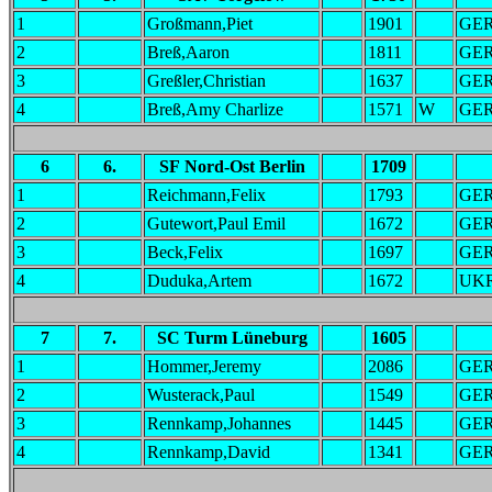
1
Großmann,Piet
1901
GE
2
Breß,Aaron
1811
GE
3
Greßler,Christian
1637
GE
4
Breß,Amy Charlize
1571
W
GE
6
6.
SF Nord-Ost Berlin
1709
1
Reichmann,Felix
1793
GE
2
Gutewort,Paul Emil
1672
GE
3
Beck,Felix
1697
GE
4
Duduka,Artem
1672
UK
7
7.
SC Turm Lüneburg
1605
1
Hommer,Jeremy
2086
GE
2
Wusterack,Paul
1549
GE
3
Rennkamp,Johannes
1445
GE
4
Rennkamp,David
1341
GE