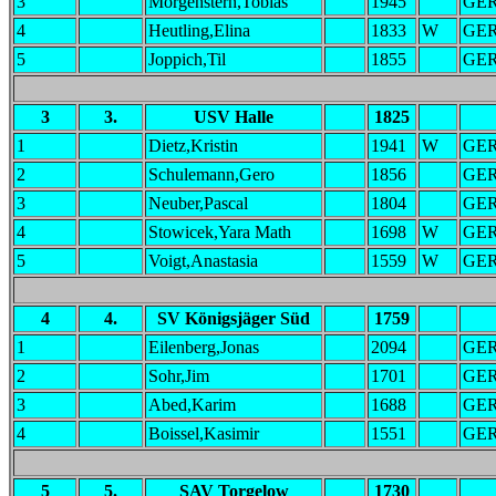
3
Morgenstern,Tobias
1945
GE
4
Heutling,Elina
1833
W
GE
5
Joppich,Til
1855
GE
3
3.
USV Halle
1825
1
Dietz,Kristin
1941
W
GE
2
Schulemann,Gero
1856
GE
3
Neuber,Pascal
1804
GE
4
Stowicek,Yara Math
1698
W
GE
5
Voigt,Anastasia
1559
W
GE
4
4.
SV Königsjäger Süd
1759
1
Eilenberg,Jonas
2094
GE
2
Sohr,Jim
1701
GE
3
Abed,Karim
1688
GE
4
Boissel,Kasimir
1551
GE
5
5.
SAV Torgelow
1730