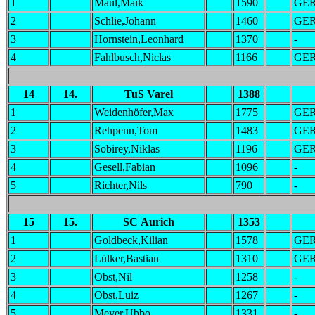
1
Maul,Maik
1590
GE
2
Schlie,Johann
1460
GE
3
Hornstein,Leonhard
1370
-
4
Fahlbusch,Niclas
1166
GE
14
14.
TuS Varel
1388
1
Weidenhöfer,Max
1775
GE
2
Rehpenn,Tom
1483
GE
3
Sobirey,Niklas
1196
GE
4
Gesell,Fabian
1096
-
5
Richter,Nils
790
-
15
15.
SC Aurich
1353
1
Goldbeck,Kilian
1578
GE
2
Lülker,Bastian
1310
GE
3
Obst,Nil
1258
-
4
Obst,Luiz
1267
-
5
Meyer,Ubbo
1331
-