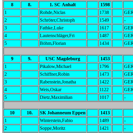
8
8.
1. SC Anhalt
1598
1
Rohde,Niclas
1738
GE
2
Schröter,Christoph
1549
-
3
Fathke,Luke
1617
GE
4
Lautenschläger,Fri
1487
GE
5
Böhm,Florian
1434
GE
9
9.
USC Magdeburg
1453
1
Pikalow,Michael
1796
GE
2
Schiffner,Robin
1473
GE
3
Rabenstein,Jonatha
1422
GE
4
Weis,Oskar
1122
GE
5
Dietz,Maximilian
1017
-
10
10.
SK Johanneum Eppen
1413
1
Winterstein,Fabio
1489
-
2
Soppe,Moritz
1421
-