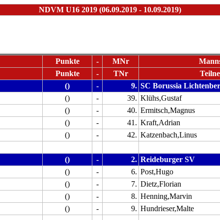
NDVM U16 2019 (06.09.2019 - 10.09.2019)
Punkte
-
MNr
Manns
Punkte
-
TNr
Teiln
()
-
9.
SC Borussia Lichtenbe
()
-
39.
Klühs,Gustaf
()
-
40.
Ermitsch,Magnus
()
-
41.
Kraft,Adrian
()
-
42.
Katzenbach,Linus
()
-
2.
Reideburger SV
()
-
6.
Post,Hugo
()
-
7.
Dietz,Florian
()
-
8.
Henning,Marvin
()
-
9.
Hundrieser,Malte