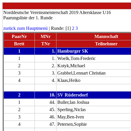
Norddeutsche Vereinsmeisterschaft 2019 Altersklasse U16
Paarungsliste der 1. Runde
zurück zum Hauptmenü
| Runde: [1]
2
3
PaarNr
MNr
Mannschaft
Brett
TNr
Teilnehmer
1
1.
Hamburger SK
1
1.
Woelk,Tom-Frederic
2
2.
Kotyk,Michael
3
3.
Grabbel,Lennart Christian
4
4.
Klaas,Heiko
2
10.
SV Rüdersdorf
1
44.
Buller,Ian Joshua
2
45.
Sperling,Niclas
3
46.
May,Ben-Iven
4
47.
Petersen,Sophie