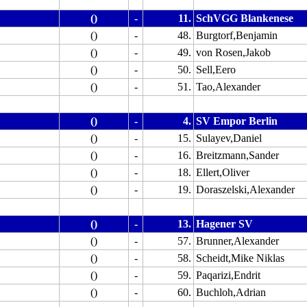
()
-
11.
SchVGG Blankenese
()
-
48.
Burgtorf,Benjamin
()
-
49.
von Rosen,Jakob
()
-
50.
Sell,Eero
()
-
51.
Tao,Alexander
()
-
4.
SV Empor Berlin
()
-
15.
Sulayev,Daniel
()
-
16.
Breitzmann,Sander
()
-
18.
Ellert,Oliver
()
-
19.
Doraszelski,Alexander
()
-
13.
Hagener SV
()
-
57.
Brunner,Alexander
()
-
58.
Scheidt,Mike Niklas
()
-
59.
Paqarizi,Endrit
()
-
60.
Buchloh,Adrian