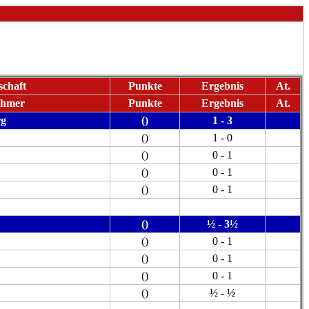
chaft
Punkte
Ergebnis
At.
ehmer
Punkte
Ergebnis
At.
rg
()
1 - 3
()
1 - 0
()
0 - 1
()
0 - 1
()
0 - 1
()
½ - 3½
()
0 - 1
()
0 - 1
()
0 - 1
()
½ - ½