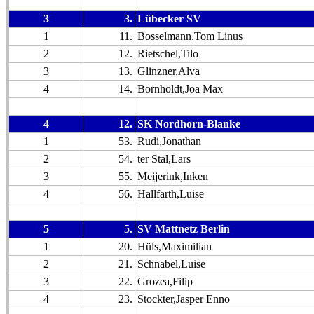
3
3.
Lübecker SV
1
11.
Bosselmann,Tom Linus
2
12.
Rietschel,Tilo
3
13.
Glinzner,Alva
4
14.
Bornholdt,Joa Max
4
12.
SK Nordhorn-Blanke
1
53.
Rudi,Jonathan
2
54.
ter Stal,Lars
3
55.
Meijerink,Inken
4
56.
Hallfarth,Luise
5
5.
SV Mattnetz Berlin
1
20.
Hüls,Maximilian
2
21.
Schnabel,Luise
3
22.
Grozea,Filip
4
23.
Stockter,Jasper Enno