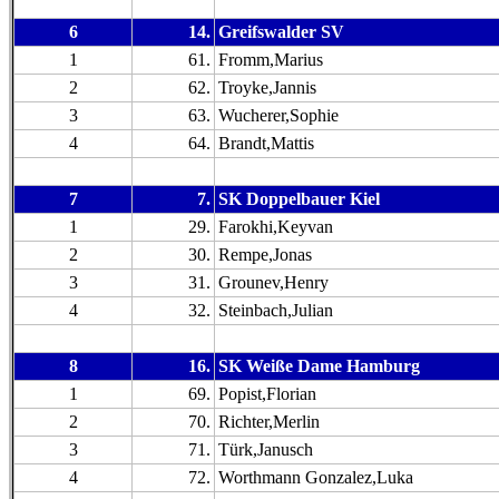
6
14.
Greifswalder SV
1
61.
Fromm,Marius
2
62.
Troyke,Jannis
3
63.
Wucherer,Sophie
4
64.
Brandt,Mattis
7
7.
SK Doppelbauer Kiel
1
29.
Farokhi,Keyvan
2
30.
Rempe,Jonas
3
31.
Grounev,Henry
4
32.
Steinbach,Julian
8
16.
SK Weiße Dame Hamburg
1
69.
Popist,Florian
2
70.
Richter,Merlin
3
71.
Türk,Janusch
4
72.
Worthmann Gonzalez,Luka