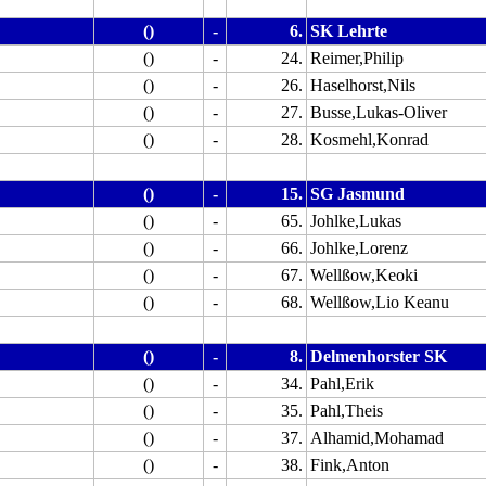
()
-
6.
SK Lehrte
()
-
24.
Reimer,Philip
()
-
26.
Haselhorst,Nils
()
-
27.
Busse,Lukas-Oliver
()
-
28.
Kosmehl,Konrad
()
-
15.
SG Jasmund
()
-
65.
Johlke,Lukas
()
-
66.
Johlke,Lorenz
()
-
67.
Wellßow,Keoki
()
-
68.
Wellßow,Lio Keanu
()
-
8.
Delmenhorster SK
()
-
34.
Pahl,Erik
()
-
35.
Pahl,Theis
()
-
37.
Alhamid,Mohamad
()
-
38.
Fink,Anton