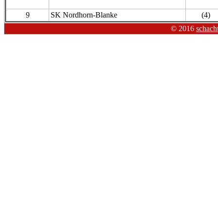
9
SK Nordhorn-Blanke
(4)
© 2016
schach