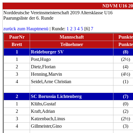
NDVM U16 2019
Norddeutsche Vereinsmeisterschaft 2019 Altersklasse U16
Paarungsliste der 6. Runde
zurück zum Hauptmenü
| Runde:
1
2
3
4
5
[6]
7
PaarNr
Mannschaft
Punkte
Brett
Teilnehmer
Punkte
1
Reideburger SV
(8)
1
Post,Hugo
(2½)
2
Dietz,Florian
(4)
3
Henning,Marvin
(4½)
4
Seidel,Arne Christian
(1)
2
SC Borussia Lichtenberg
(7)
1
Klühs,Gustaf
(0)
2
Kraft,Adrian
(2)
3
Katzenbach,Linus
(2½)
4
Gillmeister,Gino
(3)