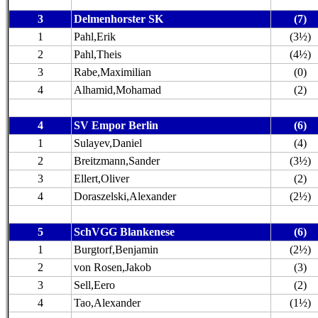
3
Delmenhorster SK
(7)
1
Pahl,Erik
(3½)
2
Pahl,Theis
(4½)
3
Rabe,Maximilian
(0)
4
Alhamid,Mohamad
(2)
4
SV Empor Berlin
(6)
1
Sulayev,Daniel
(4)
2
Breitzmann,Sander
(3½)
3
Ellert,Oliver
(2)
4
Doraszelski,Alexander
(2½)
5
SchVGG Blankenese
(6)
1
Burgtorf,Benjamin
(2½)
2
von Rosen,Jakob
(3)
3
Sell,Eero
(2)
4
Tao,Alexander
(1½)