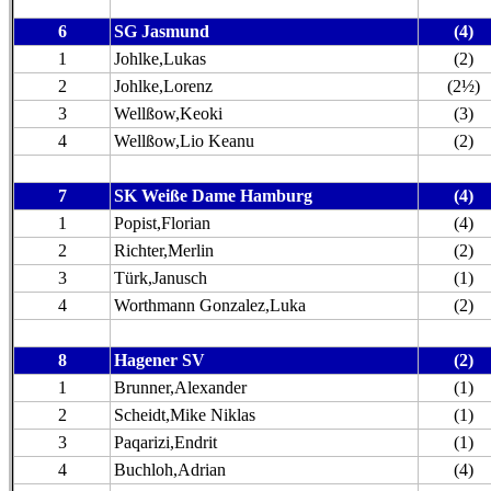
6
SG Jasmund
(4)
1
Johlke,Lukas
(2)
2
Johlke,Lorenz
(2½)
3
Wellßow,Keoki
(3)
4
Wellßow,Lio Keanu
(2)
7
SK Weiße Dame Hamburg
(4)
1
Popist,Florian
(4)
2
Richter,Merlin
(2)
3
Türk,Janusch
(1)
4
Worthmann Gonzalez,Luka
(2)
8
Hagener SV
(2)
1
Brunner,Alexander
(1)
2
Scheidt,Mike Niklas
(1)
3
Paqarizi,Endrit
(1)
4
Buchloh,Adrian
(4)