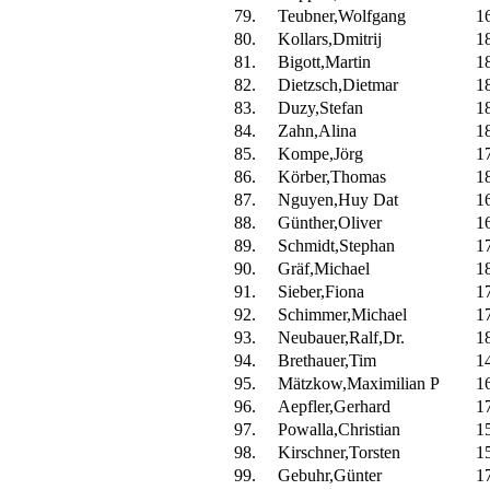
79.
Teubner,Wolfgang
1
80.
Kollars,Dmitrij
1
81.
Bigott,Martin
1
82.
Dietzsch,Dietmar
1
83.
Duzy,Stefan
1
84.
Zahn,Alina
1
85.
Kompe,Jörg
1
86.
Körber,Thomas
1
87.
Nguyen,Huy Dat
1
88.
Günther,Oliver
1
89.
Schmidt,Stephan
1
90.
Gräf,Michael
1
91.
Sieber,Fiona
1
92.
Schimmer,Michael
1
93.
Neubauer,Ralf,Dr.
1
94.
Brethauer,Tim
1
95.
Mätzkow,Maximilian P
1
96.
Aepfler,Gerhard
1
97.
Powalla,Christian
1
98.
Kirschner,Torsten
1
99.
Gebuhr,Günter
1