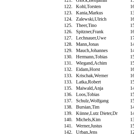
121.
Glock,Benjamin
1
122.
Kohl,Torsten
1
123.
Kania,Markus
1
124.
Zalewski,Ulrich
1
125.
Theer,Tino
1
126.
Spitzner,Frank
1
127.
Lechnauer,Uwe
1
128.
Mann,Jonas
1
129.
Mauch,Johannes
1
130.
Hermann,Tobias
1
131.
Wiegand,Achim
1
132.
Eidam,Horst
1
133.
Krischak,Werner
1
133.
Latka,Robert
1
135.
Maiwald,Anja
1
136.
Loos,Tobias
1
137.
Schulz,Wolfgang
1
138.
Bursian,Tim
1
139.
Künne,Lutz Dieter,Dr
1
140.
Michels,Kim
1
141.
Werner,Justus
1
142.
Urban,Jens
1