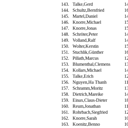
143.
Talke,Gerd
1
144.
Schultz,Bernfried
1
145.
Martel,Daniel
1
146.
Knorre,Michael
1
147.
Knorre,Jonas
1
148.
Schröter,Peter
1
149.
Volland,Ralf
1
150.
Wolter,Kerstin
1
151.
Stuchlik,Günther
1
152.
Pillath,Marcus
1
153.
Blumenthal,Clemens
1
154.
Kollars,Michael
1
155.
Talke,Erich
1
156.
Nguyen,Ha Thanh
1
157.
Schramm,Moritz
1
158.
Dietrich,Mareike
1
159.
Einax,Claus-Dieter
1
160.
Reum,Jonathan
1
161.
Rohrbach,Siegfried
1
162.
Knorre,Sarah
1
163.
Koenitz,Benno
1