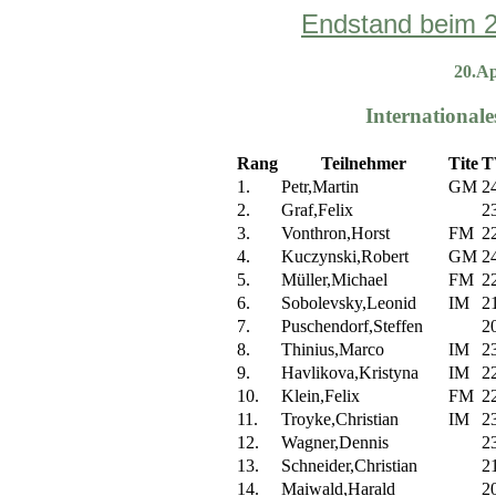
Endstand beim 
20.A
Internationa
Rang
Teilnehmer
Tite
T
1.
Petr,Martin
GM
2
2.
Graf,Felix
2
3.
Vonthron,Horst
FM
2
4.
Kuczynski,Robert
GM
2
5.
Müller,Michael
FM
2
6.
Sobolevsky,Leonid
IM
2
7.
Puschendorf,Steffen
2
8.
Thinius,Marco
IM
2
9.
Havlikova,Kristyna
IM
2
10.
Klein,Felix
FM
2
11.
Troyke,Christian
IM
2
12.
Wagner,Dennis
2
13.
Schneider,Christian
2
14.
Maiwald,Harald
2