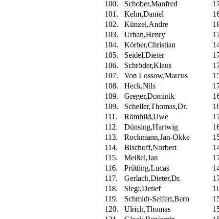
100.
Schober,Manfred
1
101.
Kelm,Daniel
1
102.
Künzel,Andre
1
103.
Urban,Henry
1
104.
Körber,Christian
1
105.
Seidel,Dieter
1
106.
Schröder,Klaus
1
107.
Von Lossow,Marcus
1
108.
Heck,Nils
1
109.
Greger,Dominik
1
109.
Scheller,Thomas,Dr.
1
111.
Römhild,Uwe
1
112.
Dünsing,Hartwig
1
113.
Rockmann,Jan-Okke
1
114.
Bischoff,Norbert
1
115.
Meißel,Jan
1
116.
Prütting,Lucas
1
117.
Gerlach,Dieter,Dr.
1
118.
Siegl,Detlef
1
119.
Schmidt-Seifert,Bern
1
120.
Ulrich,Thomas
1