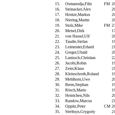
15.
Osmanodja,Filiz
FM
2
16.
Steinacker,Alex
2
17.
Hentze,Markus
2
18.
Niering,Martin
2
19.
Stolz,Mike
FM
2
20.
Meisel,Dirk
1
21.
von Hassel,Ulf
2
22.
Taudte,Stefan
1
23.
Leimeister,Erhard
2
24.
Greger,Ubald
2
25.
Lantzsch,Christian
2
26.
Jacobi,Robin
1
27.
Zeier,Klaus
2
28.
Kleinschroth,Roland
1
29.
Mehlhorn,Uwe
2
30.
Brem,Stephan
1
31.
Rösch,Mario
1
32.
Heinichen,Nils
2
33.
Ramlow,Marcus
2
34.
Oppitz,Peter
CM
2
35.
Streltsyn,Grygoriy
2