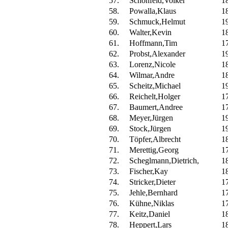
57.
Schönfeld,Volker
1
58.
Powalla,Klaus
1
59.
Schmuck,Helmut
1
60.
Walter,Kevin
1
61.
Hoffmann,Tim
1
62.
Probst,Alexander
1
63.
Lorenz,Nicole
1
64.
Wilmar,Andre
1
65.
Scheitz,Michael
1
66.
Reichelt,Holger
1
67.
Baumert,Andree
1
68.
Meyer,Jürgen
1
69.
Stock,Jürgen
1
70.
Töpfer,Albrecht
1
71.
Merettig,Georg
1
72.
Scheglmann,Dietrich,
1
73.
Fischer,Kay
1
74.
Stricker,Dieter
1
75.
Jehle,Bernhard
1
76.
Kühne,Niklas
1
77.
Keitz,Daniel
1
78.
Heppert,Lars
1