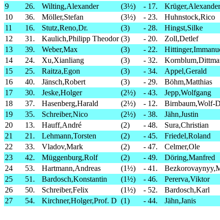
9
26.
Wilting,Alexander
(3½)
-
17.
Krüger,Alexande
10
36.
Möller,Stefan
(3½)
-
23.
Huhnstock,Rico
11
16.
Stutz,Reno,Dr.
(3)
-
28.
Hingst,Silke
12
31.
Kaulich,Philipp Theodor
(3)
-
20.
Zoll,Detlef
13
39.
Weber,Max
(3)
-
22.
Hittinger,Immanu
14
24.
Xu,Xianliang
(3)
-
32.
Kornblum,Dittma
15
25.
Raitza,Egon
(3)
-
34.
Appel,Gerald
16
40.
Jänsch,Robert
(3)
-
29.
Böhm,Matthias
17
30.
Jeske,Holger
(2½)
-
43.
Jepp,Wolfgang
18
37.
Hasenberg,Harald
(2½)
-
12.
Birnbaum,Wolf-D
19
35.
Schreiber,Nico
(2½)
-
38.
Jähn,Justin
20
13.
Hauff,André
(2)
-
48.
Sura,Christian
21
21.
Lehmann,Torsten
(2)
-
45.
Friedel,Roland
22
33.
Vladov,Mark
(2)
-
47.
Celmer,Ole
23
42.
Müggenburg,Rolf
(2)
-
49.
Döring,Manfred
24
53.
Hartmann,Andreas
(1½)
-
41.
Bezkorovaynyy,
25
51.
Bardosch,Konstantin
(1½)
-
46.
Pererva,Viktor
26
50.
Schreiber,Felix
(1½)
-
52.
Bardosch,Karl
27
54.
Kirchner,Holger,Prof. D
(1)
-
44.
Jähn,Janis