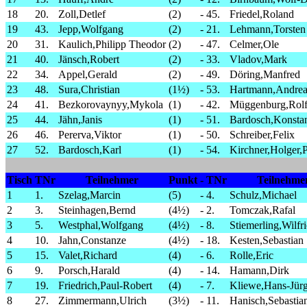
18
20.
Zoll,Detlef
(2)
-
45.
Friedel,Roland
19
43.
Jepp,Wolfgang
(2)
-
21.
Lehmann,Torsten
20
31.
Kaulich,Philipp Theodor
(2)
-
47.
Celmer,Ole
21
40.
Jänsch,Robert
(2)
-
33.
Vladov,Mark
22
34.
Appel,Gerald
(2)
-
49.
Döring,Manfred
23
48.
Sura,Christian
(1½)
-
53.
Hartmann,Andrea
24
41.
Bezkorovaynyy,Mykola
(1)
-
42.
Müggenburg,Rol
25
44.
Jähn,Janis
(1)
-
51.
Bardosch,Konstan
26
46.
Pererva,Viktor
(1)
-
50.
Schreiber,Felix
27
52.
Bardosch,Karl
(1)
-
54.
Kirchner,Holger,
Tisch
TNr
Teilnehmer
Punkt
-
TNr
Teilnehme
1
1.
Szelag,Marcin
(5)
-
4.
Schulz,Michael
2
3.
Steinhagen,Bernd
(4½)
-
2.
Tomczak,Rafal
3
5.
Westphal,Wolfgang
(4½)
-
8.
Stiemerling,Wilfr
4
10.
Jahn,Constanze
(4½)
-
18.
Kesten,Sebastian
5
15.
Valet,Richard
(4)
-
6.
Rolle,Eric
6
9.
Porsch,Harald
(4)
-
14.
Hamann,Dirk
7
19.
Friedrich,Paul-Robert
(4)
-
7.
Kliewe,Hans-Jür
8
27.
Zimmermann,Ulrich
(3½)
-
11.
Hanisch,Sebastia