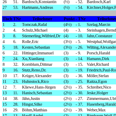
26
51.
Bardosch,Konstantin
(½)
-
52.
Bardosch,Karl
27
53.
Hartmann,Andreas
(½)
-
54.
Kirchner,Holger,
Tisch
TNr
Teilnehmer
Punkt
-
TNr
Teilnehme
1
2.
Tomczak,Rafal
(4½)
-
1.
Szelag,Marcin
2
4.
Schulz,Michael
(4)
-
3.
Steinhagen,Bernd
3
8.
Stiemerling,Wilfried,Dr
(4)
-
10.
Jahn,Constanze
4
6.
Rolle,Eric
(3½)
-
5.
Westphal,Wolfga
5
18.
Kesten,Sebastian
(3½)
-
26.
Wilting,Alexande
6
22.
Hittinger,Immanuel
(3)
-
9.
Porsch,Harald
7
24.
Xu,Xianliang
(3)
-
14.
Hamann,Dirk
8
32.
Kornblum,Dittmar
(3)
-
15.
Valet,Richard
9
16.
Stutz,Reno,Dr.
(3)
-
19.
Friedrich,Paul-Ro
10
17.
Krüger,Alexander
(3)
-
36.
Möller,Stefan
11
23.
Huhnstock,Rico
(3)
-
25.
Raitza,Egon
12
7.
Kliewe,Hans-Jürgen
(2½)
-
35.
Schreiber,Nico
13
11.
Hanisch,Sebastian
(2½)
-
30.
Jeske,Holger
14
38.
Jähn,Justin
(2½)
-
27.
Zimmermann,Ulr
15
28.
Hingst,Silke
(2½)
-
37.
Hasenberg,Haral
16
29.
Böhm,Matthias
(2½)
-
39.
Weber,Max
17
13.
Hauff,André
(2)
-
12.
Birnbaum,Wolf-D