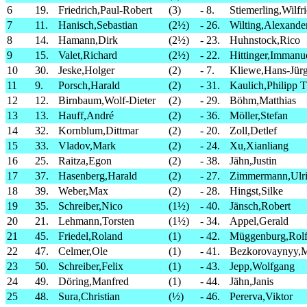
6
19.
Friedrich,Paul-Robert
(3)
-
8.
Stiemerling,Wilfr
7
11.
Hanisch,Sebastian
(2½)
-
26.
Wilting,Alexande
8
14.
Hamann,Dirk
(2½)
-
23.
Huhnstock,Rico
9
15.
Valet,Richard
(2½)
-
22.
Hittinger,Immanu
10
30.
Jeske,Holger
(2)
-
7.
Kliewe,Hans-Jür
11
9.
Porsch,Harald
(2)
-
31.
Kaulich,Philipp 
12
12.
Birnbaum,Wolf-Dieter
(2)
-
29.
Böhm,Matthias
13
13.
Hauff,André
(2)
-
36.
Möller,Stefan
14
32.
Kornblum,Dittmar
(2)
-
20.
Zoll,Detlef
15
33.
Vladov,Mark
(2)
-
24.
Xu,Xianliang
16
25.
Raitza,Egon
(2)
-
38.
Jähn,Justin
17
37.
Hasenberg,Harald
(2)
-
27.
Zimmermann,Ulr
18
39.
Weber,Max
(2)
-
28.
Hingst,Silke
19
35.
Schreiber,Nico
(1½)
-
40.
Jänsch,Robert
20
21.
Lehmann,Torsten
(1½)
-
34.
Appel,Gerald
21
45.
Friedel,Roland
(1)
-
42.
Müggenburg,Rol
22
47.
Celmer,Ole
(1)
-
41.
Bezkorovaynyy,
23
50.
Schreiber,Felix
(1)
-
43.
Jepp,Wolfgang
24
49.
Döring,Manfred
(1)
-
44.
Jähn,Janis
25
48.
Sura,Christian
(½)
-
46.
Pererva,Viktor