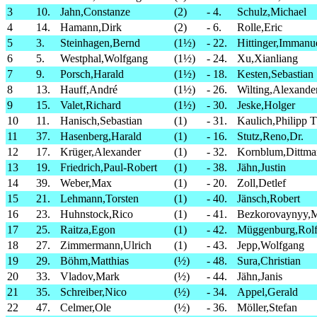
3
10.
Jahn,Constanze
(2)
-
4.
Schulz,Michael
4
14.
Hamann,Dirk
(2)
-
6.
Rolle,Eric
5
3.
Steinhagen,Bernd
(1½)
-
22.
Hittinger,Immanu
6
5.
Westphal,Wolfgang
(1½)
-
24.
Xu,Xianliang
7
9.
Porsch,Harald
(1½)
-
18.
Kesten,Sebastian
8
13.
Hauff,André
(1½)
-
26.
Wilting,Alexande
9
15.
Valet,Richard
(1½)
-
30.
Jeske,Holger
10
11.
Hanisch,Sebastian
(1)
-
31.
Kaulich,Philipp 
11
37.
Hasenberg,Harald
(1)
-
16.
Stutz,Reno,Dr.
12
17.
Krüger,Alexander
(1)
-
32.
Kornblum,Dittma
13
19.
Friedrich,Paul-Robert
(1)
-
38.
Jähn,Justin
14
39.
Weber,Max
(1)
-
20.
Zoll,Detlef
15
21.
Lehmann,Torsten
(1)
-
40.
Jänsch,Robert
16
23.
Huhnstock,Rico
(1)
-
41.
Bezkorovaynyy,
17
25.
Raitza,Egon
(1)
-
42.
Müggenburg,Rol
18
27.
Zimmermann,Ulrich
(1)
-
43.
Jepp,Wolfgang
19
29.
Böhm,Matthias
(½)
-
48.
Sura,Christian
20
33.
Vladov,Mark
(½)
-
44.
Jähn,Janis
21
35.
Schreiber,Nico
(½)
-
34.
Appel,Gerald
22
47.
Celmer,Ole
(½)
-
36.
Möller,Stefan