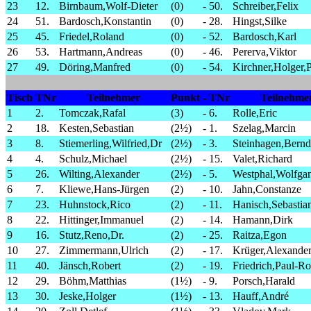
23
12.
Birnbaum,Wolf-Dieter
(0)
-
50.
Schreiber,Felix
24
51.
Bardosch,Konstantin
(0)
-
28.
Hingst,Silke
25
45.
Friedel,Roland
(0)
-
52.
Bardosch,Karl
26
53.
Hartmann,Andreas
(0)
-
46.
Pererva,Viktor
27
49.
Döring,Manfred
(0)
-
54.
Kirchner,Holger,
Tisch
TNr
Teilnehmer
Punkt
-
TNr
Teilnehme
1
2.
Tomczak,Rafal
(3)
-
6.
Rolle,Eric
2
18.
Kesten,Sebastian
(2½)
-
1.
Szelag,Marcin
3
8.
Stiemerling,Wilfried,Dr
(2½)
-
3.
Steinhagen,Bernd
4
4.
Schulz,Michael
(2½)
-
15.
Valet,Richard
5
26.
Wilting,Alexander
(2½)
-
5.
Westphal,Wolfga
6
7.
Kliewe,Hans-Jürgen
(2)
-
10.
Jahn,Constanze
7
23.
Huhnstock,Rico
(2)
-
11.
Hanisch,Sebastia
8
22.
Hittinger,Immanuel
(2)
-
14.
Hamann,Dirk
9
16.
Stutz,Reno,Dr.
(2)
-
25.
Raitza,Egon
10
27.
Zimmermann,Ulrich
(2)
-
17.
Krüger,Alexande
11
40.
Jänsch,Robert
(2)
-
19.
Friedrich,Paul-Ro
12
29.
Böhm,Matthias
(1½)
-
9.
Porsch,Harald
13
30.
Jeske,Holger
(1½)
-
13.
Hauff,André