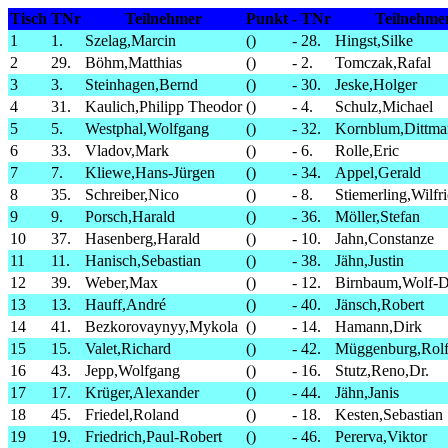
Tisch
TNr
Teilnehmer
Punkt
-
TNr
Teilnehme
1
1.
Szelag,Marcin
()
-
28.
Hingst,Silke
2
29.
Böhm,Matthias
()
-
2.
Tomczak,Rafal
3
3.
Steinhagen,Bernd
()
-
30.
Jeske,Holger
4
31.
Kaulich,Philipp Theodor
()
-
4.
Schulz,Michael
5
5.
Westphal,Wolfgang
()
-
32.
Kornblum,Dittma
6
33.
Vladov,Mark
()
-
6.
Rolle,Eric
7
7.
Kliewe,Hans-Jürgen
()
-
34.
Appel,Gerald
8
35.
Schreiber,Nico
()
-
8.
Stiemerling,Wilfr
9
9.
Porsch,Harald
()
-
36.
Möller,Stefan
10
37.
Hasenberg,Harald
()
-
10.
Jahn,Constanze
11
11.
Hanisch,Sebastian
()
-
38.
Jähn,Justin
12
39.
Weber,Max
()
-
12.
Birnbaum,Wolf-D
13
13.
Hauff,André
()
-
40.
Jänsch,Robert
14
41.
Bezkorovaynyy,Mykola
()
-
14.
Hamann,Dirk
15
15.
Valet,Richard
()
-
42.
Müggenburg,Rol
16
43.
Jepp,Wolfgang
()
-
16.
Stutz,Reno,Dr.
17
17.
Krüger,Alexander
()
-
44.
Jähn,Janis
18
45.
Friedel,Roland
()
-
18.
Kesten,Sebastian
19
19.
Friedrich,Paul-Robert
()
-
46.
Pererva,Viktor