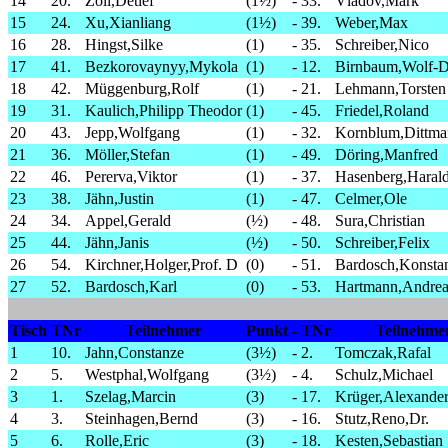
14
20.
Zoll,Detlef
(1½)
-
33.
Vladov,Mark
15
24.
Xu,Xianliang
(1½)
-
39.
Weber,Max
16
28.
Hingst,Silke
(1)
-
35.
Schreiber,Nico
17
41.
Bezkorovaynyy,Mykola
(1)
-
12.
Birnbaum,Wolf-D
18
42.
Müggenburg,Rolf
(1)
-
21.
Lehmann,Torsten
19
31.
Kaulich,Philipp Theodor
(1)
-
45.
Friedel,Roland
20
43.
Jepp,Wolfgang
(1)
-
32.
Kornblum,Dittma
21
36.
Möller,Stefan
(1)
-
49.
Döring,Manfred
22
46.
Pererva,Viktor
(1)
-
37.
Hasenberg,Haral
23
38.
Jähn,Justin
(1)
-
47.
Celmer,Ole
24
34.
Appel,Gerald
(½)
-
48.
Sura,Christian
25
44.
Jähn,Janis
(½)
-
50.
Schreiber,Felix
26
54.
Kirchner,Holger,Prof. D
(0)
-
51.
Bardosch,Konstan
27
52.
Bardosch,Karl
(0)
-
53.
Hartmann,Andrea
Tisch
TNr
Teilnehmer
Punkt
-
TNr
Teilnehme
1
10.
Jahn,Constanze
(3½)
-
2.
Tomczak,Rafal
2
5.
Westphal,Wolfgang
(3½)
-
4.
Schulz,Michael
3
1.
Szelag,Marcin
(3)
-
17.
Krüger,Alexande
4
3.
Steinhagen,Bernd
(3)
-
16.
Stutz,Reno,Dr.
5
6.
Rolle,Eric
(3)
-
18.
Kesten,Sebastian