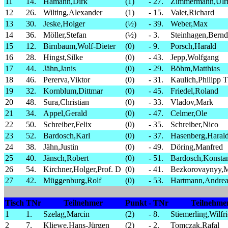
11
14.
Hamann,Dirk
(1)
-
27.
Zimmermann,Ulr
12
26.
Wilting,Alexander
(1)
-
15.
Valet,Richard
13
30.
Jeske,Holger
(½)
-
39.
Weber,Max
14
36.
Möller,Stefan
(½)
-
3.
Steinhagen,Bernd
15
12.
Birnbaum,Wolf-Dieter
(0)
-
9.
Porsch,Harald
16
28.
Hingst,Silke
(0)
-
43.
Jepp,Wolfgang
17
44.
Jähn,Janis
(0)
-
29.
Böhm,Matthias
18
46.
Pererva,Viktor
(0)
-
31.
Kaulich,Philipp 
19
32.
Kornblum,Dittmar
(0)
-
45.
Friedel,Roland
20
48.
Sura,Christian
(0)
-
33.
Vladov,Mark
21
34.
Appel,Gerald
(0)
-
47.
Celmer,Ole
22
50.
Schreiber,Felix
(0)
-
35.
Schreiber,Nico
23
52.
Bardosch,Karl
(0)
-
37.
Hasenberg,Haral
24
38.
Jähn,Justin
(0)
-
49.
Döring,Manfred
25
40.
Jänsch,Robert
(0)
-
51.
Bardosch,Konstan
26
54.
Kirchner,Holger,Prof. D
(0)
-
41.
Bezkorovaynyy,
27
42.
Müggenburg,Rolf
(0)
-
53.
Hartmann,Andrea
Tisch
TNr
Teilnehmer
Punkt
-
TNr
Teilnehme
1
1.
Szelag,Marcin
(2)
-
8.
Stiemerling,Wilfr
2
7.
Kliewe,Hans-Jürgen
(2)
-
2.
Tomczak,Rafal