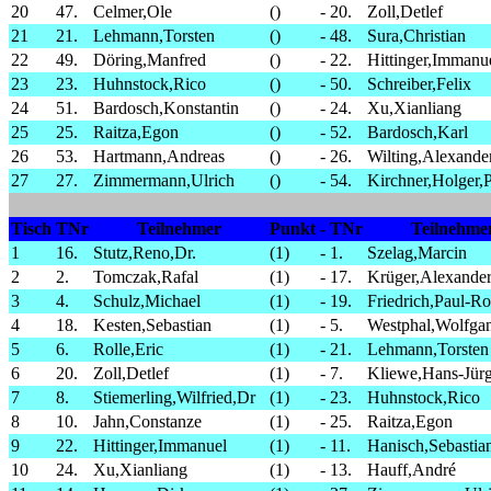
20
47.
Celmer,Ole
()
-
20.
Zoll,Detlef
21
21.
Lehmann,Torsten
()
-
48.
Sura,Christian
22
49.
Döring,Manfred
()
-
22.
Hittinger,Immanu
23
23.
Huhnstock,Rico
()
-
50.
Schreiber,Felix
24
51.
Bardosch,Konstantin
()
-
24.
Xu,Xianliang
25
25.
Raitza,Egon
()
-
52.
Bardosch,Karl
26
53.
Hartmann,Andreas
()
-
26.
Wilting,Alexande
27
27.
Zimmermann,Ulrich
()
-
54.
Kirchner,Holger,
Tisch
TNr
Teilnehmer
Punkt
-
TNr
Teilnehme
1
16.
Stutz,Reno,Dr.
(1)
-
1.
Szelag,Marcin
2
2.
Tomczak,Rafal
(1)
-
17.
Krüger,Alexande
3
4.
Schulz,Michael
(1)
-
19.
Friedrich,Paul-Ro
4
18.
Kesten,Sebastian
(1)
-
5.
Westphal,Wolfga
5
6.
Rolle,Eric
(1)
-
21.
Lehmann,Torsten
6
20.
Zoll,Detlef
(1)
-
7.
Kliewe,Hans-Jür
7
8.
Stiemerling,Wilfried,Dr
(1)
-
23.
Huhnstock,Rico
8
10.
Jahn,Constanze
(1)
-
25.
Raitza,Egon
9
22.
Hittinger,Immanuel
(1)
-
11.
Hanisch,Sebastia
10
24.
Xu,Xianliang
(1)
-
13.
Hauff,André