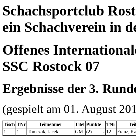
Schachsportclub Rost
ein Schachverein in 
Offenes International
SSC Rostock 07
Ergebnisse der 3. Rund
(gespielt am 01. August 20
Tisch
TNr
Teilnehmer
Titel
Punkte
-
TNr
Tei
1
1.
Tomczak, Jacek
GM
(2)
-
12.
Franz, Ka