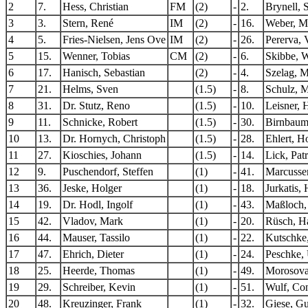
2
7.
Hess, Christian
FM
(2)
-
2.
Brynell, S
3
3.
Stern, René
IM
(2)
-
16.
Weber, M
4
5.
Fries-Nielsen, Jens Ove
IM
(2)
-
26.
Pererva, 
5
15.
Wenner, Tobias
CM
(2)
-
6.
Skibbe, W
6
17.
Hanisch, Sebastian
(2)
-
4.
Szelag, M
7
21.
Helms, Sven
(1.5)
-
8.
Schulz, M
8
31.
Dr. Stutz, Reno
(1.5)
-
10.
Leisner, 
9
11.
Schnicke, Robert
(1.5)
-
30.
Birnbaum
10
13.
Dr. Hornych, Christoph
(1.5)
-
28.
Ehlert, H
11
27.
Kioschies, Johann
(1.5)
-
14.
Lick, Pat
12
9.
Puschendorf, Steffen
(1)
-
41.
Marcusse
13
36.
Jeske, Holger
(1)
-
18.
Jurkatis,
14
19.
Dr. Hodl, Ingolf
(1)
-
43.
Maßloch, 
15
42.
Vladov, Mark
(1)
-
20.
Rüsch, H
16
44.
Mauser, Tassilo
(1)
-
22.
Kutschke,
17
47.
Ehrich, Dieter
(1)
-
24.
Peschke,
18
25.
Heerde, Thomas
(1)
-
49.
Morosova
19
29.
Schreiber, Kevin
(1)
-
51.
Wulf, Co
20
48.
Kreuzinger, Frank
(1)
-
32.
Giese, G