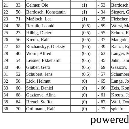
21
33.
Celmer, Ole
(1)
-
53.
Bardosch,
22
50.
Bardosch, Konstantin
(1)
-
34.
Siegert, 
23
71.
Maßloch, Lea
(1)
-
35.
Fleischer
24
38.
Reznik, Leonid
(0.5)
-
59.
Wurst, Ma
25
23.
Hilbig, Dieter
(0.5)
-
55.
Schulz, 
26
56.
Kreutz, Ralf
(0.5)
-
37.
Mangold,
27
62.
Rozhanskyy, Oleksiy
(0.5)
-
39.
Raitza, E
28
40.
Worm, Alfred
(0.5)
-
63.
Langer, M
29
54.
Leisner, Ekkehardt
(0.5)
-
45.
Jähn, Jani
30
46.
Gräber, Gero
(0.5)
-
69.
Gazizov,
31
52.
Schubert, Jens
(0.5)
-
57.
Schamber
32
58.
Lick, Helmut
(0)
-
65.
Lange, J
33
60.
Schulz, Daniel
(0)
-
66.
Zeis, Kon
34
68.
Gazizova, Alina
(0)
-
61.
Kreutz, J
35
64.
Breuel, Steffen
(0)
-
67.
Wulf, Dor
36
70.
Orthmann, Ralf
(0)
-
72.
spielfrei
powere