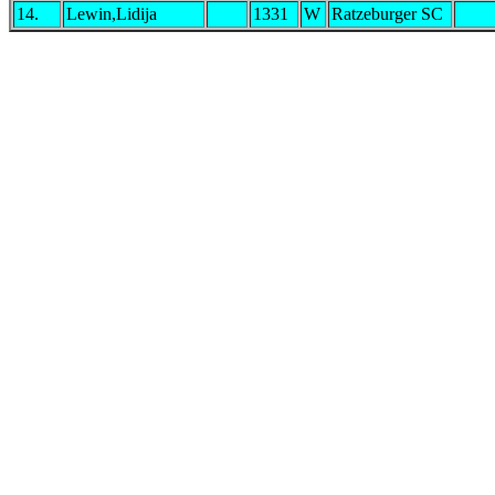
14.
Lewin,Lidija
1331
W
Ratzeburger SC