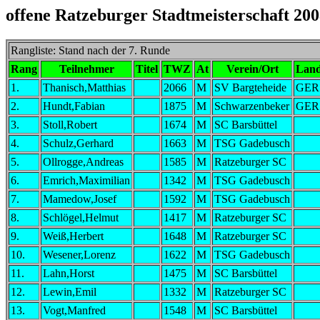
offene Ratzeburger Stadtmeisterschaft 20
Rangliste: Stand nach der 7. Runde
Rang
Teilnehmer
Titel
TWZ
At
Verein/Ort
Lan
1.
Thanisch,Matthias
2066
M
SV Bargteheide
GER
2.
Hundt,Fabian
1875
M
Schwarzenbeker
GER
3.
Stoll,Robert
1674
M
SC Barsbüttel
4.
Schulz,Gerhard
1663
M
TSG Gadebusch
5.
Ollrogge,Andreas
1585
M
Ratzeburger SC
6.
Emrich,Maximilian
1342
M
TSG Gadebusch
7.
Mamedow,Josef
1592
M
TSG Gadebusch
8.
Schlögel,Helmut
1417
M
Ratzeburger SC
9.
Weiß,Herbert
1648
M
Ratzeburger SC
10.
Wesener,Lorenz
1622
M
TSG Gadebusch
11.
Lahn,Horst
1475
M
SC Barsbüttel
12.
Lewin,Emil
1332
M
Ratzeburger SC
13.
Vogt,Manfred
1548
M
SC Barsbüttel