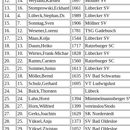
12.
14.
Weyland,Karsten
1697
Möllner SV
13.
16.
Stomprowski,Eckhard
1661
Lübecker SV
14.
4.
Lübeck,Stephan,Dr.
1989
Lübecker SV
15.
7.
Sonntag,Sven
1906
Möllner SV
16.
12.
Wesener,Lorenz
1781
TSG Gadebusch
17.
23.
Maas,Kolja
1544
Lübecker SV
18.
13.
Daum,Heiko
1717
Ratzeburger SC
19.
10.
Wirries,Frank-Michae
1828
Lübecker SV
20.
22.
Ramm,Carsten
1560
Ratzeburger SC
21.
21.
Sommer,Justus
1613
Lübecker SV
22.
18.
Möller,Bernd
1635
SV Bad Schwartau
23.
15.
Schulz,Gerhard
1695
VT Ludwigslust
24.
34.
Balck,Thorsten
Lübeck
25.
24.
Lahn,Horst
1394
Mümmelmannsberger S
26.
27.
Horn,Wilfried
1399
vereinslos/Stodo
27.
20.
Gerks,Joachim
1629
SK Norderstedt
28.
25.
Yüksel,Anja
1373
SV Bad Oldesloe
29.
29.
Yüksel,Zivistan
1052
SV Bad Oldesloe