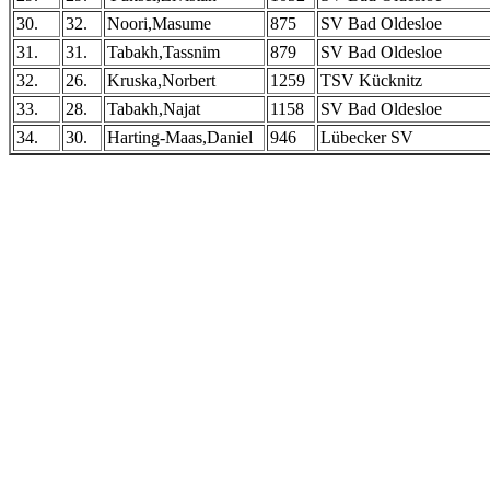
30.
32.
Noori,Masume
875
SV Bad Oldesloe
31.
31.
Tabakh,Tassnim
879
SV Bad Oldesloe
32.
26.
Kruska,Norbert
1259
TSV Kücknitz
33.
28.
Tabakh,Najat
1158
SV Bad Oldesloe
34.
30.
Harting-Maas,Daniel
946
Lübecker SV