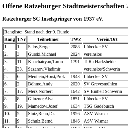
Offene Ratzeburger Stadtmeisterschaften 
Ratzeburger SC Inselspringer von 1937 eV.
Rangliste: Stand nach der 9. Runde
Rang
TNr
Teilnehmer
TWZ
Verein/Ort
1.
1.
Salov,Sergej
2088
Lübecker SV
2.
3.
Gurski,Michael
2024
vereinslos
3.
11.
Khachatryan,Taron
1791
TuRa Harksheide
4.
33.
Sazanov,Vladimir
vereinslos/Schwerin
5.
6.
Mentlein,Horst,Prof.
1943
Lübecker SV
6.
2.
Böhme,Andy
2020
SV Grevesmühlen
7.
17.
Merz,Norbert
1642
SV Einheit Schwerin
8.
8.
Glinzner,Alva
1851
Lübecker SV
9.
19.
Mamedow,Josef
1634
TSG Gadebusch
10.
5.
Stutz,Reno,Dr.
1956
ASV Wismar
11.
9.
Schulz,Bernd
1846
ASV Wismar