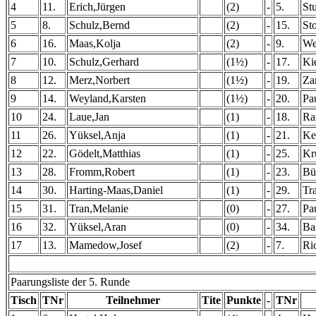
4
11.
Erich,Jürgen
(2)
-
5.
St
5
8.
Schulz,Bernd
(2)
-
15.
St
6
16.
Maas,Kolja
(2)
-
9.
We
7
10.
Schulz,Gerhard
(1½)
-
17.
Ki
8
12.
Merz,Norbert
(1½)
-
19.
Za
9
14.
Weyland,Karsten
(1½)
-
20.
Pa
10
24.
Laue,Jan
(1)
-
18.
Ra
11
26.
Yüksel,Anja
(1)
-
21.
Ke
12
22.
Gödelt,Matthias
(1)
-
25.
Kr
13
28.
Fromm,Robert
(1)
-
23.
Bü
14
30.
Harting-Maas,Daniel
(1)
-
29.
Tr
15
31.
Tran,Melanie
(0)
-
27.
Pa
16
32.
Yüksel,Aran
(0)
-
34.
Ba
17
13.
Mamedow,Josef
(2)
-
7.
Ri
Paarungsliste der 5. Runde
Tisch
TNr
Teilnehmer
Tite
Punkte
-
TNr