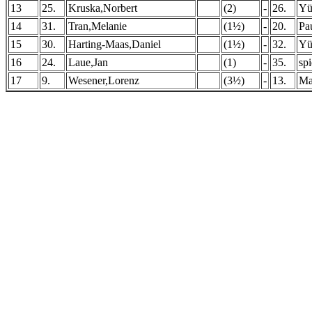
13
25.
Kruska,Norbert
(2)
-
26.
Yü
14
31.
Tran,Melanie
(1½)
-
20.
Pa
15
30.
Harting-Maas,Daniel
(1½)
-
32.
Yü
16
24.
Laue,Jan
(1)
-
35.
spi
17
9.
Wesener,Lorenz
(3½)
-
13.
Ma