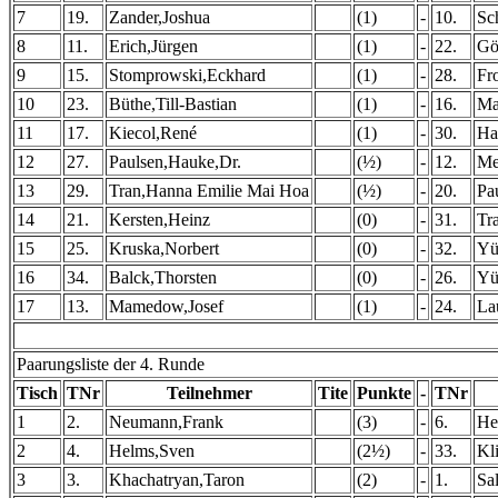
7
19.
Zander,Joshua
(1)
-
10.
Sc
8
11.
Erich,Jürgen
(1)
-
22.
Gö
9
15.
Stomprowski,Eckhard
(1)
-
28.
Fr
10
23.
Büthe,Till-Bastian
(1)
-
16.
Ma
11
17.
Kiecol,René
(1)
-
30.
Ha
12
27.
Paulsen,Hauke,Dr.
(½)
-
12.
Me
13
29.
Tran,Hanna Emilie Mai Hoa
(½)
-
20.
Pa
14
21.
Kersten,Heinz
(0)
-
31.
Tr
15
25.
Kruska,Norbert
(0)
-
32.
Yü
16
34.
Balck,Thorsten
(0)
-
26.
Yü
17
13.
Mamedow,Josef
(1)
-
24.
La
Paarungsliste der 4. Runde
Tisch
TNr
Teilnehmer
Tite
Punkte
-
TNr
1
2.
Neumann,Frank
(3)
-
6.
He
2
4.
Helms,Sven
(2½)
-
33.
Kl
3
3.
Khachatryan,Taron
(2)
-
1.
Sa