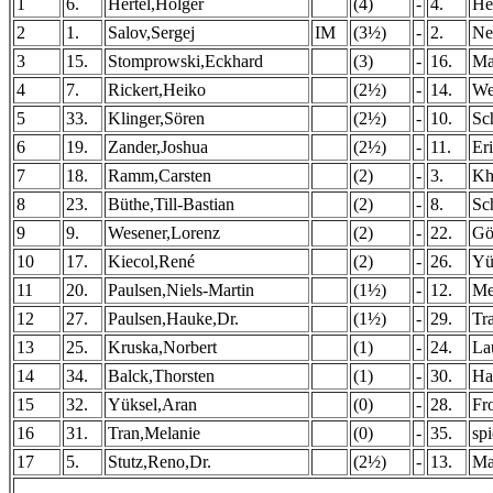
1
6.
Hertel,Holger
(4)
-
4.
He
2
1.
Salov,Sergej
IM
(3½)
-
2.
Ne
3
15.
Stomprowski,Eckhard
(3)
-
16.
Ma
4
7.
Rickert,Heiko
(2½)
-
14.
We
5
33.
Klinger,Sören
(2½)
-
10.
Sc
6
19.
Zander,Joshua
(2½)
-
11.
Er
7
18.
Ramm,Carsten
(2)
-
3.
Kh
8
23.
Büthe,Till-Bastian
(2)
-
8.
Sc
9
9.
Wesener,Lorenz
(2)
-
22.
Gö
10
17.
Kiecol,René
(2)
-
26.
Yü
11
20.
Paulsen,Niels-Martin
(1½)
-
12.
Me
12
27.
Paulsen,Hauke,Dr.
(1½)
-
29.
Tr
13
25.
Kruska,Norbert
(1)
-
24.
La
14
34.
Balck,Thorsten
(1)
-
30.
Ha
15
32.
Yüksel,Aran
(0)
-
28.
Fr
16
31.
Tran,Melanie
(0)
-
35.
spi
17
5.
Stutz,Reno,Dr.
(2½)
-
13.
Ma