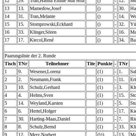
12
29.
Tran,Hanna Emilie Mai Hoa
()
-
12.
Me
13
13.
Mamedow,Josef
()
-
30.
Ha
14
31.
Tran,Melanie
()
-
14.
We
15
15.
Stomprowski,Eckhard
()
-
32.
Yü
16
33.
Klinger,Sören
()
-
16.
Ma
17
17.
Kiecol,René
()
-
34.
Ba
Paarungsliste der 2. Runde
Tisch
TNr
Teilnehmer
Tite
Punkte
-
TNr
1
9.
Wesener,Lorenz
(1)
-
1.
Sa
2
2.
Neumann,Frank
(1)
-
11.
Er
3
10.
Schulz,Gerhard
(1)
-
3.
Kh
4
4.
Helms,Sven
(1)
-
15.
St
5
14.
Weyland,Karsten
(1)
-
5.
St
6
6.
Hertel,Holger
(1)
-
17.
Ki
7
30.
Harting-Maas,Daniel
(1)
-
7.
Ri
8
8.
Schulz,Bernd
(1)
-
33.
Kl
9
12.
Merz,Norbert
(½)
-
13.
Ma