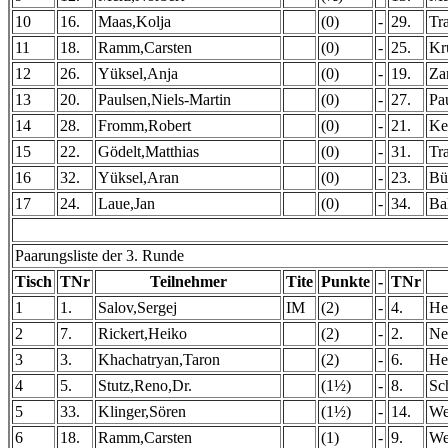
10
16.
Maas,Kolja
(0)
-
29.
Tr
11
18.
Ramm,Carsten
(0)
-
25.
Kr
12
26.
Yüksel,Anja
(0)
-
19.
Za
13
20.
Paulsen,Niels-Martin
(0)
-
27.
Pa
14
28.
Fromm,Robert
(0)
-
21.
Ke
15
22.
Gödelt,Matthias
(0)
-
31.
Tr
16
32.
Yüksel,Aran
(0)
-
23.
Bü
17
24.
Laue,Jan
(0)
-
34.
Ba
Paarungsliste der 3. Runde
Tisch
TNr
Teilnehmer
Tite
Punkte
-
TNr
1
1.
Salov,Sergej
IM
(2)
-
4.
He
2
7.
Rickert,Heiko
(2)
-
2.
Ne
3
3.
Khachatryan,Taron
(2)
-
6.
He
4
5.
Stutz,Reno,Dr.
(1½)
-
8.
Sc
5
33.
Klinger,Sören
(1½)
-
14.
We
6
18.
Ramm,Carsten
(1)
-
9.
We