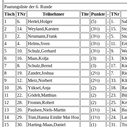
Paarungsliste der 6. Runde
Tisch
TNr
Teilnehmer
Tite
Punkte
-
TNr
1
6.
Hertel,Holger
(5)
-
1.
Sa
2
14.
Weyland,Karsten
(3½)
-
15.
St
3
2.
Neumann,Frank
(3½)
-
5.
St
4
4.
Helms,Sven
(3½)
-
11.
Er
5
10.
Schulz,Gerhard
(3½)
-
9.
We
6
16.
Maas,Kolja
(3)
-
3.
Kh
7
8.
Schulz,Bernd
(3)
-
17.
Ki
8
19.
Zander,Joshua
(2½)
-
7.
Ri
9
12.
Merz,Norbert
(2½)
-
33.
Kl
10
26.
Yüksel,Anja
(2)
-
18.
Ra
11
22.
Gödelt,Matthias
(2)
-
23.
Bü
12
28.
Fromm,Robert
(2)
-
25.
Kr
13
20.
Paulsen,Niels-Martin
(1½)
-
34.
Ba
14
29.
Tran,Hanna Emilie Mai Hoa
(1½)
-
24.
La
15
30.
Harting-Maas,Daniel
(1)
-
31.
Tr