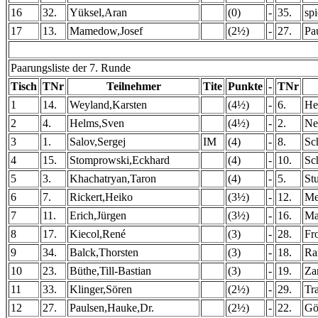
16
32.
Yüksel,Aran
(0)
-
35.
spi
17
13.
Mamedow,Josef
(2½)
-
27.
Pa
Paarungsliste der 7. Runde
Tisch
TNr
Teilnehmer
Tite
Punkte
-
TNr
1
14.
Weyland,Karsten
(4½)
-
6.
He
2
4.
Helms,Sven
(4½)
-
2.
Ne
3
1.
Salov,Sergej
IM
(4)
-
8.
Sc
4
15.
Stomprowski,Eckhard
(4)
-
10.
Sc
5
3.
Khachatryan,Taron
(4)
-
5.
St
6
7.
Rickert,Heiko
(3½)
-
12.
Me
7
11.
Erich,Jürgen
(3½)
-
16.
Ma
8
17.
Kiecol,René
(3)
-
28.
Fr
9
34.
Balck,Thorsten
(3)
-
18.
Ra
10
23.
Büthe,Till-Bastian
(3)
-
19.
Za
11
33.
Klinger,Sören
(2½)
-
29.
Tr
12
27.
Paulsen,Hauke,Dr.
(2½)
-
22.
Gö