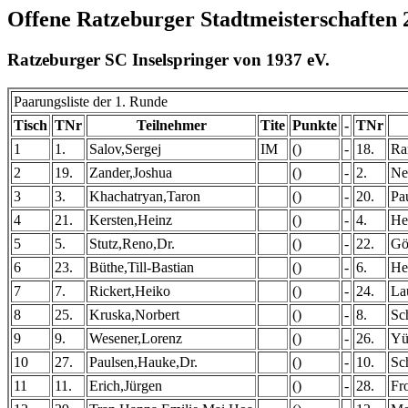
Offene Ratzeburger Stadtmeisterschaften 
Ratzeburger SC Inselspringer von 1937 eV.
Paarungsliste der 1. Runde
Tisch
TNr
Teilnehmer
Tite
Punkte
-
TNr
1
1.
Salov,Sergej
IM
()
-
18.
Ra
2
19.
Zander,Joshua
()
-
2.
Ne
3
3.
Khachatryan,Taron
()
-
20.
Pa
4
21.
Kersten,Heinz
()
-
4.
He
5
5.
Stutz,Reno,Dr.
()
-
22.
Gö
6
23.
Büthe,Till-Bastian
()
-
6.
He
7
7.
Rickert,Heiko
()
-
24.
La
8
25.
Kruska,Norbert
()
-
8.
Sc
9
9.
Wesener,Lorenz
()
-
26.
Yü
10
27.
Paulsen,Hauke,Dr.
()
-
10.
Sc
11
11.
Erich,Jürgen
()
-
28.
Fr