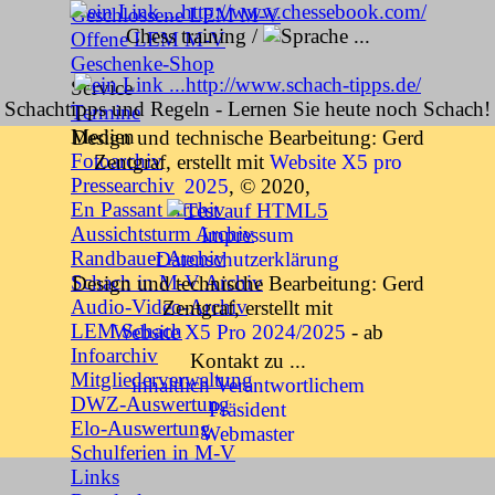
http://www.chessebook.com/
Geschlossene LEM M-V
Chess training /
Offene LEM M-V
Geschenke-Shop
http://www.schach-tipps.de/
Service
▼
Schachtipps und Regeln - Lernen Sie heute noch Schach!
Termine
/
Medien
▼
Design und technische Bearbeitung: Gerd
Fotoarchiv
Zentgraf, erstellt mit
Website X5 pro
http://www.onlineschach.eu/
Pressearchiv
2025
, © 2020,
Schach online spielen /
En Passant Archiv
Aussichtsturm Archiv
Impressum
Randbauer Archiv
Datenschutzerklärung
https://www.spielezar.ch/blog/spielregeln/schachregeln-in-
Schach in M-V Archiv
Design und technische Bearbeitung: Gerd
10-schritten
Audio-Video-Archiv
Zentgraf, erstellt mit
10 teilige Serie zu den Schachregeln, mit vielen Grafiken
LEM Schach
Website X5 Pro 2024/2025
- ab
angereichert, mit interaktiven Quiz und Diplomtest -
Infoarchiv
01.07.2024
Kontakt zu ...
kostenloser Schachkurs /
Mitgliederverwaltung
inhaltlich Verantwortlichem
DWZ-Auswertung
Präsident
Elo-Auswertung
Webmaster
Landesverbände
Schulferien in M-V
Zurück zum Seiteninhalt
Links