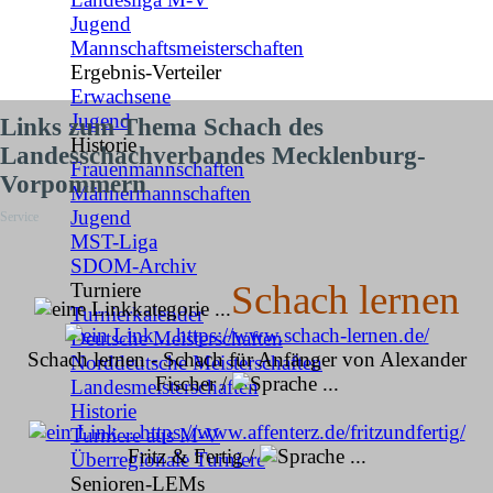
Jugend
Mannschaftsmeisterschaften
Ergebnis-Verteiler
▼
Erwachsene
Jugend
Links zum Thema Schach des
Historie
▼
Landesschachverbandes Mecklenburg-
Frauenmannschaften
Vorpommern
Männermannschaften
Jugend
Service
MST-Liga
SDOM-Archiv
Schach lernen
Turniere
▼
Turnierkalender
https://www.schach-lernen.de/
Deutsche Meisterschaften
Schach lernen - Schach für Anfänger von Alexander
Norddeutsche Meisterschaften
Fischer /
Landesmeisterschaften
Historie
https://www.affenterz.de/fritzundfertig/
Turniere aus M-V
Fritz & Fertig /
Überregionale Turniere
Senioren-LEMs
▼