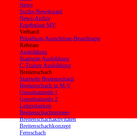
News
Suche-Newsboard
News-Archiv
Ergebnisse MV
Verband
▼
Präsidium-Ausschüsse-Beauftragte
Referate
▼
Ausbildung
▼
Startseite Ausbildung
C-Trainer Ausbildung
Breitenschach
▼
Startseite Breitenschach
Breitenschach in M-V
Grundsatzrede 1
Grundsatzrede 2
Leitgedanken
Breitenschachturniere
Breitenschachaktivitäten
Breitenschachkonzept
Fernschach