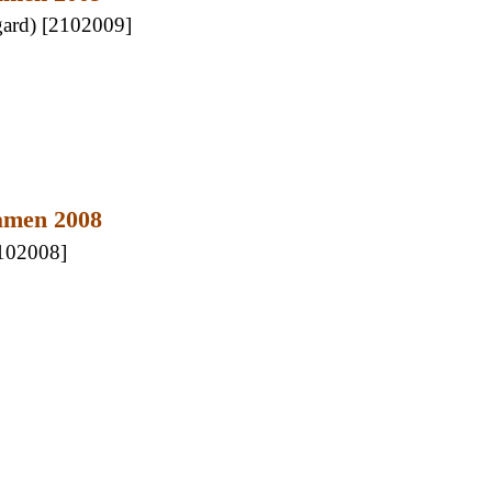
gard) [2102009]
Damen 2008
2102008]