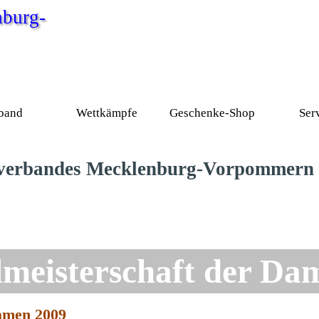
burg-
Menü überspringen
band
Wettkämpfe
Geschenke-Shop
Ser
▼
▼
▼
chverbandes Mecklenburg-Vorpommern
lmeisterschaft der Da
Damen 2009