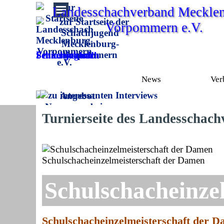
Direkt zum Seiteninhalt
Landesschachverband Mecklen
Vorpommern e.V.
Frauenschach
Schachjugend
Seniorenschach
News
Ver
Turnierseite des Landesscha
Schulschacheinzelmeisterschaft der Damen
Schulschacheinze
Schulschacheinzelmeisterschaft der 