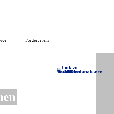
vice
Förderverein
▼
men