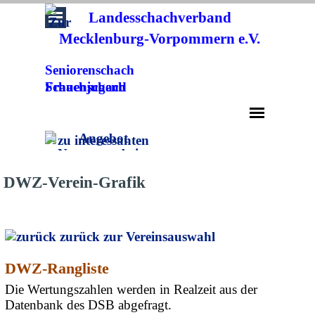
Direkt zum Seiteninhalt
Landesschachverband
Mecklenburg-Vorpommern e.V.
Seniorenschach
Frauenschach
Schachjugend
Menü überspringen
DWZ-Verein-Grafik
zurück zur Vereinsauswahl
DWZ-Rangliste
Die Wertungszahlen werden in Realzeit aus der
Datenbank des DSB abgefragt.