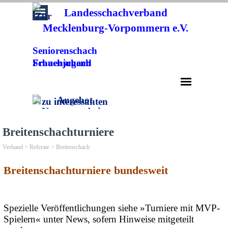
Direkt zum Seiteninhalt
Landesschachverband
Mecklenburg-Vorpommern e.V.
Seniorenschach
Frauenschach
Schachjugend
Menü überspringen
Breitenschachturniere
Verband > Referate > Breitenschach
Breitenschachturniere bundesweit
Spezielle Veröffentlichungen siehe »Turniere mit MVP-
Spielern« unter News, sofern Hinweise mitgeteilt